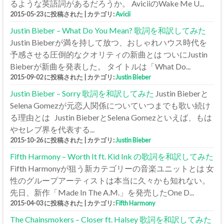
るような英語詞があるだろうか。 AviciiのWake Me U...
2015-05-23 に投稿された
|
カテゴリ:
Avicii
Justin Bieber – What Do You Mean? 歌詞を和訳してみた
Justin Bieberが満を持して放つ、おしゃれハウス時代を
予感させる圧倒的なクオリティの新曲とは ついにJustin
Bieberが新曲を発表した。 タイトルは「What Do...
2015-09-02 に投稿された
|
カテゴリ:
Justin Bieber
Justin Bieber – Sorry 歌詞を和訳してみた
Justin Bieberと
Selena Gomezが元恋人関係についていつまでも歌い続け
る理由とは Justin BieberとSelena Gomezといえば、もは
やセレブ界を代表する...
2015-10-26 に投稿された
|
カテゴリ:
Justin Bieber
Fifth Harmony – Worth It ft. Kid Ink の歌詞を和訳してみた
Fifth Harmonyが狙う新カテゴリーの音楽ユニットとは 女
性のグループアーティストは本当に久々かも知れない。
先日、新作「Made In The A.M.」を発売したOne D...
2015-04-03 に投稿された
|
カテゴリ:
Fifth Harmony
The Chainsmokers – Closer ft. Halsey 歌詞を和訳してみた