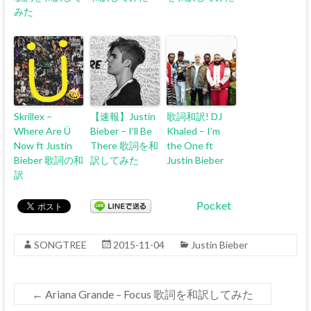
みた
Skrillex –
【速報】Justin
歌詞和訳! DJ
Where Are Ü
Bieber – I’ll Be
Khaled – I’m
Now ft Justin
There 歌詞を和
the One ft
Bieber 歌詞の和
訳してみた
Justin Bieber
訳
Pocket
SONGTREE
2015-11-04
Justin Bieber
←
Ariana Grande – Focus 歌詞を和訳してみた