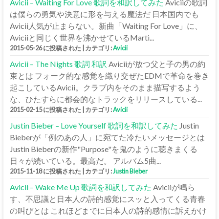
Avicii – Waiting For Love 歌詞を和訳してみた
Aviciiの歌詞
は僕らの勇気や決意に形を与える魔法だ 日本国内でも
Avicii人気が止まらない。新曲「Waiting For Love」に、
Aviciiと同じく世界を沸かせているMarti...
2015-05-26 に投稿された
|
カテゴリ:
Avicii
Avicii – The Nights 歌詞 和訳
Aviciiが放つ父と子の男の約
束とは フォーク的な感覚を織り交ぜたEDMで革命を巻き
起こしているAvicii。クラブ内をそのまま描写するよう
な、ひたすらに都会的なトラックをリリースしている...
2015-02-15 に投稿された
|
カテゴリ:
Avicii
Justin Bieber – Love Yourself 歌詞を和訳してみた
Justin
Bieberが「例のあの人」に宛てた冷たいメッセージとは
Justin Bieberの新作"Purpose"を鬼のように聴きまくる
日々が続いている。最高だ。 アルバム5曲...
2015-11-18 に投稿された
|
カテゴリ:
Justin Bieber
Avicii – Wake Me Up 歌詞を和訳してみた
Aviciiが鳴ら
す、不思議と日本人の詩的感覚にスッと入ってくる青春
の叫びとは これほどまでに日本人の詩的感情に訴えかけ