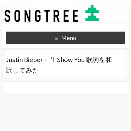
SONGTREE
洋楽歌詞の和訳なら
Menu
Justin Bieber – I’ll Show You 歌詞を和
訳してみた