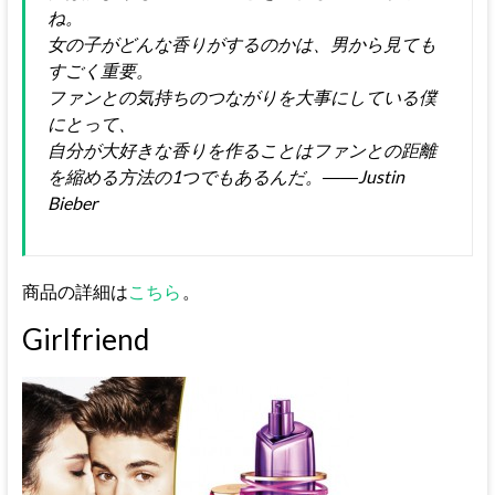
ね。
女の子がどんな香りがするのかは、男から見ても
すごく重要。
ファンとの気持ちのつながりを大事にしている僕
にとって、
自分が大好きな香りを作ることはファンとの距離
を縮める方法の1つでもあるんだ。――Justin
Bieber
商品の詳細は
こちら
。
Girlfriend