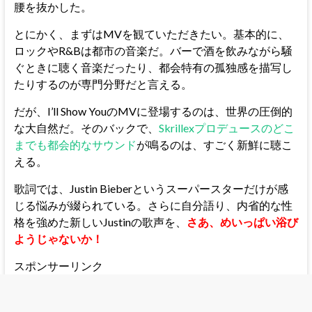
腰を抜かした。
とにかく、まずはMVを観ていただきたい。基本的に、
ロックやR&Bは都市の音楽だ。バーで酒を飲みながら騒
ぐときに聴く音楽だったり、都会特有の孤独感を描写し
たりするのが専門分野だと言える。
だが、I’ll Show YouのMVに登場するのは、世界の圧倒的
な大自然だ。そのバックで、
Skrillexプロデュースのどこ
までも都会的なサウンド
が鳴るのは、すごく新鮮に聴こ
える。
歌詞では、Justin Bieberというスーパースターだけが感
じる悩みが綴られている。さらに自分語り、内省的な性
格を強めた新しいJustinの歌声を、
さあ、めいっぱい浴び
ようじゃないか！
スポンサーリンク