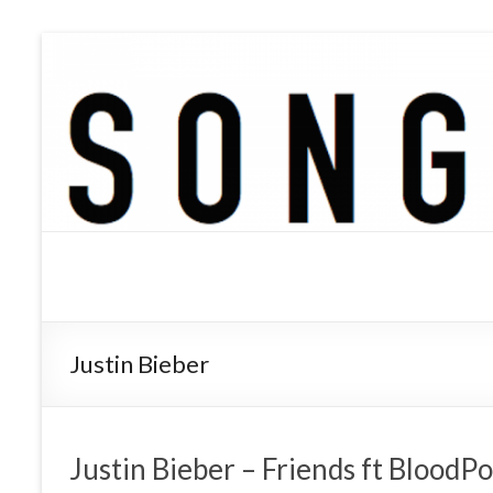
SONGTREE
洋楽歌詞の和訳なら
Justin Bieber
Justin Bieber – Friends ft