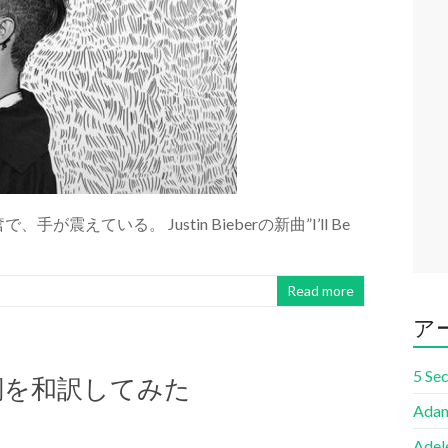
、手が震えている。 Justin Bieberの新曲”I’ll Be
Read more
ア
5 Se
ker 歌詞を和訳してみた
Adam
Adel