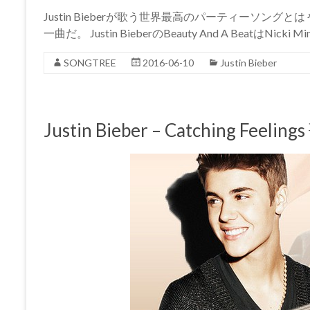
Justin Bieberが歌う世界最高のパーティーソン
一曲だ。 Justin BieberのBeauty And A BeatはNick
SONGTREE
2016-06-10
Justin Bieber
Justin Bieber – Catching F