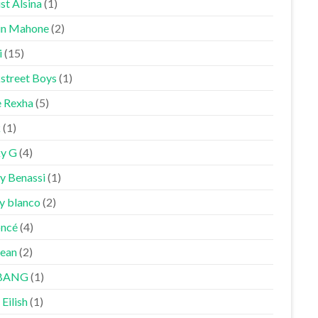
st Alsina
(1)
in Mahone
(2)
i
(15)
street Boys
(1)
 Rexha
(5)
k
(1)
y G
(4)
y Benassi
(1)
y blanco
(2)
ncé
(4)
Sean
(2)
BANG
(1)
 Eilish
(1)