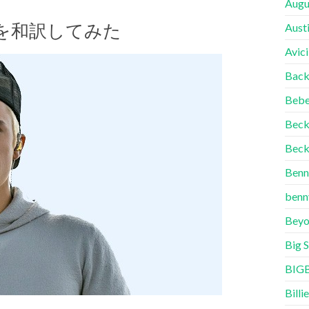
Augu
re 歌詞を和訳してみた
Aust
Avici
Back
Bebe
Bec
Beck
Benn
benn
Beyo
Big 
BIG
Billie