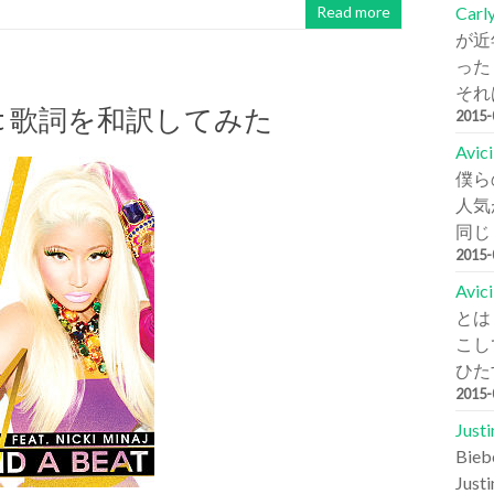
Carl
Read more
が近
った
それは
 A Beat 歌詞を和訳してみた
2015
Avi
僕ら
人気が
同じ
2015
Avic
とは
こし
ひた
2015
Jus
Bi
Jus