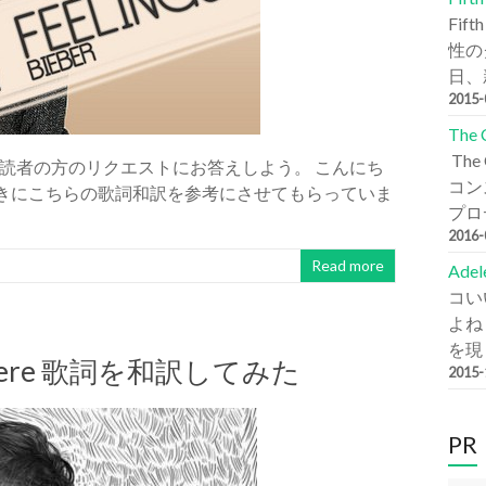
Fi
性の
日、新
2015
The
Th
読者の方のリクエストにお答えしよう。 こんにち
コン
くときにこちらの歌詞和訳を参考にさせてもらっていま
プロデ
2016
Read more
Ade
コい
よね
を現
Be There 歌詞を和訳してみた
2015
PR