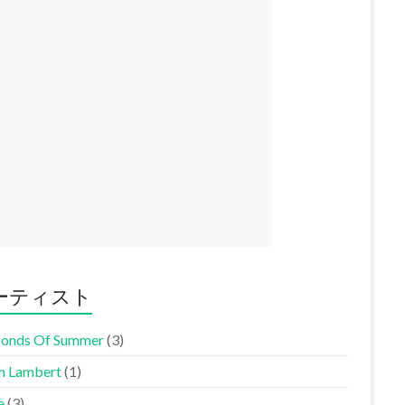
ーティスト
conds Of Summer
(3)
 Lambert
(1)
e
(3)