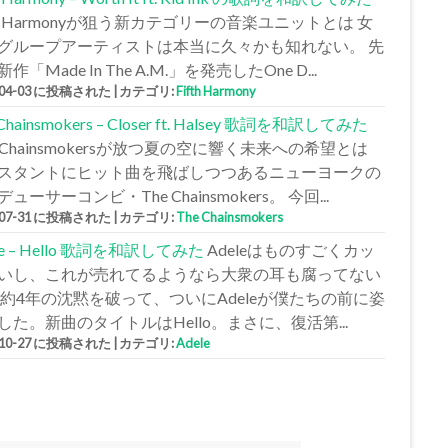
fth Harmonyが狙う新カテゴリーの音楽ユニットとは 女
グループアーティストは本当に久々かも知れない。 先
作「Made In The A.M.」を発売したOne D...
-04-03 に投稿された
|
カテゴリ:
Fifth Harmony
 Chainsmokers – Closer ft. Halsey 歌詞を和訳してみた
e Chainsmokersが放つ夏の空に響く未来への希望とは
スタントにヒット曲を飛ばしつつあるニューヨークの
ューサーコンビ・The Chainsmokers。 今回...
-07-31 に投稿された
|
カテゴリ:
The Chainsmokers
le – Hello 歌詞を和訳してみた
Adeleはものすごくカッ
いし、これが売れてるようなら大衆の耳も腐ってない
 約4年の沈黙を破って、ついにAdeleが僕たちの前に姿
した。新曲のタイトルはHello。まさに、復活第...
-10-27 に投稿された
|
カテゴリ:
Adele