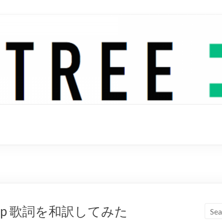
 BloodPop 歌詞を和訳してみた