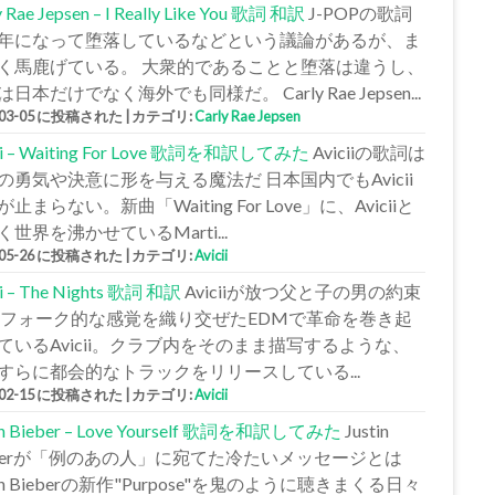
y Rae Jepsen – I Really Like You 歌詞 和訳
J-POPの歌詞
年になって堕落しているなどという議論があるが、ま
く馬鹿げている。 大衆的であることと堕落は違うし、
日本だけでなく海外でも同様だ。 Carly Rae Jepsen...
-03-05 に投稿された
|
カテゴリ:
Carly Rae Jepsen
cii – Waiting For Love 歌詞を和訳してみた
Aviciiの歌詞は
の勇気や決意に形を与える魔法だ 日本国内でもAvicii
止まらない。新曲「Waiting For Love」に、Aviciiと
く世界を沸かせているMarti...
-05-26 に投稿された
|
カテゴリ:
Avicii
ii – The Nights 歌詞 和訳
Aviciiが放つ父と子の男の約束
 フォーク的な感覚を織り交ぜたEDMで革命を巻き起
ているAvicii。クラブ内をそのまま描写するような、
すらに都会的なトラックをリリースしている...
-02-15 に投稿された
|
カテゴリ:
Avicii
tin Bieber – Love Yourself 歌詞を和訳してみた
Justin
eberが「例のあの人」に宛てた冷たいメッセージとは
tin Bieberの新作"Purpose"を鬼のように聴きまくる日々