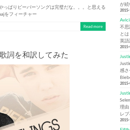
が続
グとは やっぱりビーバーソングは完璧だな。。。と思える
2015
i Minajをフィーチャー
Avi
不思
Read more
とは
英語詞
2015
eelings 歌詞を和訳してみた
Jus
Ju
感さ
Bie
2015
Jus
Se
理由と
レブ
2015
Fift