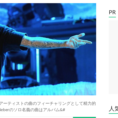
PR
！？ 他アーティストの曲のフィーチャリングとして精力的
人
n Bieberのソロ名義の曲はアルバム&#