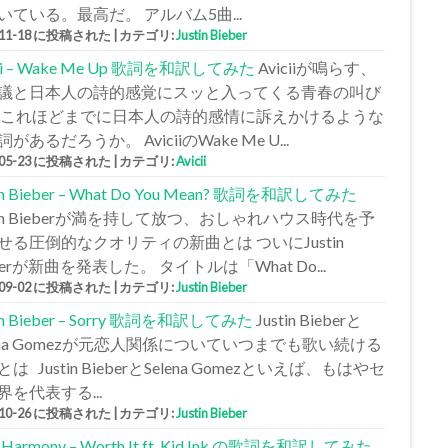
いている。最高だ。 アルバム5曲...
-11-18 に投稿された
|
カテゴリ:
Justin Bieber
cii – Wake Me Up 歌詞を和訳してみた
Aviciiが鳴らす、
議と日本人の詩的感覚にスッと入ってくる青春の叫び
 これほどまでに日本人の詩的感情に訴えかけるような
があるだろうか。 AviciiのWake Me U...
-05-23 に投稿された
|
カテゴリ:
Avicii
tin Bieber – What Do You Mean? 歌詞を和訳してみた
stin Bieberが満を持して放つ、おしゃれハウス時代を予
せる圧倒的なクオリティの新曲とは ついにJustin
berが新曲を発表した。 タイトルは「What Do...
-09-02 に投稿された
|
カテゴリ:
Justin Bieber
tin Bieber – Sorry 歌詞を和訳してみた
Justin Bieberと
lena Gomezが元恋人関係についていつまでも歌い続ける
は Justin BieberとSelena Gomezといえば、もはやセ
界を代表する...
-10-26 に投稿された
|
カテゴリ:
Justin Bieber
h Harmony – Worth It ft. Kid Ink の歌詞を和訳してみた