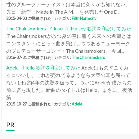
性のグループアーティストは本当に久々かも知れない。
先日、新作「Made In The A.M.」を発売したOne D...
2015-04-03 に投稿された
|
カテゴリ:
Fifth Harmony
The Chainsmokers – Closer ft. Halsey 歌詞を和訳してみた
The Chainsmokersが放つ夏の空に響く未来への希望とは
コンスタントにヒット曲を飛ばしつつあるニューヨーク
のプロデューサーコンビ・The Chainsmokers。 今回...
2016-07-31 に投稿された
|
カテゴリ:
The Chainsmokers
Adele – Hello 歌詞を和訳してみた
Adeleはものすごくカ
ッコいいし、これが売れてるようなら大衆の耳も腐って
ないよね 約4年の沈黙を破って、ついにAdeleが僕たちの
前に姿を現した。新曲のタイトルはHello。まさに、復活
第...
2015-10-27 に投稿された
|
カテゴリ:
Adele
PR