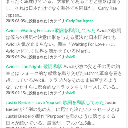
まったく馬鹿げている。 大衆的であることと堕落は違う
し、それは日本だけでなく海外でも同様だ。 Carly Rae
Jepsen...
2015-03-05 に投稿された
|
カテゴリ:
Carly Rae Jepsen
Avicii – Waiting For Love 歌詞を和訳してみた
Aviciiの歌詞
は僕らの勇気や決意に形を与える魔法だ 日本国内でも
Avicii人気が止まらない。新曲「Waiting For Love」に、
Aviciiと同じく世界を沸かせているMarti...
2015-05-26 に投稿された
|
カテゴリ:
Avicii
Avicii – The Nights 歌詞 和訳
Aviciiが放つ父と子の男の約
束とは フォーク的な感覚を織り交ぜたEDMで革命を巻き
起こしているAvicii。クラブ内をそのまま描写するよう
な、ひたすらに都会的なトラックをリリースしている...
2015-02-15 に投稿された
|
カテゴリ:
Avicii
Justin Bieber – Love Yourself 歌詞を和訳してみた
Justin
Bieberが「例のあの人」に宛てた冷たいメッセージとは
Justin Bieberの新作"Purpose"を鬼のように聴きまくる
日々が続いている。最高だ。 アルバム5曲...