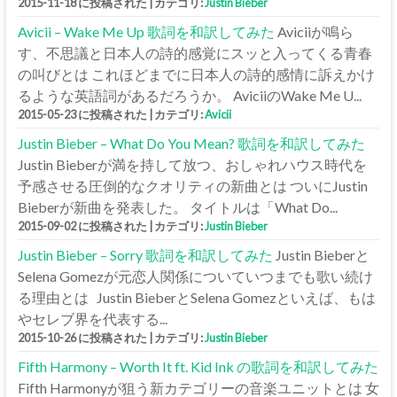
2015-11-18 に投稿された
|
カテゴリ:
Justin Bieber
Avicii – Wake Me Up 歌詞を和訳してみた
Aviciiが鳴ら
す、不思議と日本人の詩的感覚にスッと入ってくる青春
の叫びとは これほどまでに日本人の詩的感情に訴えかけ
るような英語詞があるだろうか。 AviciiのWake Me U...
2015-05-23 に投稿された
|
カテゴリ:
Avicii
Justin Bieber – What Do You Mean? 歌詞を和訳してみた
Justin Bieberが満を持して放つ、おしゃれハウス時代を
予感させる圧倒的なクオリティの新曲とは ついにJustin
Bieberが新曲を発表した。 タイトルは「What Do...
2015-09-02 に投稿された
|
カテゴリ:
Justin Bieber
Justin Bieber – Sorry 歌詞を和訳してみた
Justin Bieberと
Selena Gomezが元恋人関係についていつまでも歌い続け
る理由とは Justin BieberとSelena Gomezといえば、もは
やセレブ界を代表する...
2015-10-26 に投稿された
|
カテゴリ:
Justin Bieber
Fifth Harmony – Worth It ft. Kid Ink の歌詞を和訳してみた
Fifth Harmonyが狙う新カテゴリーの音楽ユニットとは 女