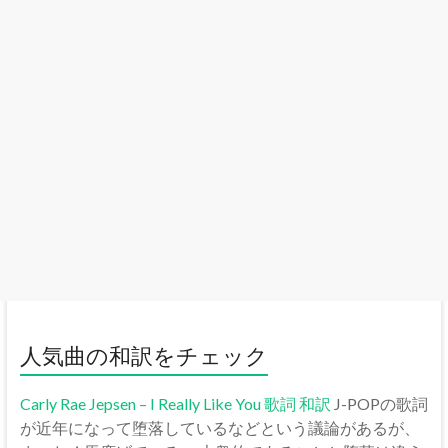
人気曲の和訳をチェック
Carly Rae Jepsen – I Really Like You 歌詞 和訳
J-POPの歌詞
が近年になって堕落しているなどという議論があるが、