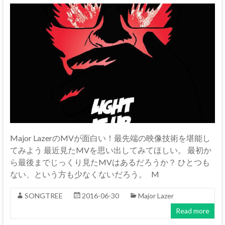
Major LazerのMVが面白い！最先端の映像技術を堪能し
てみよう 最近見たMVを思い出してみてほしい。 最初か
ら最後までじっくり見たMVはあるだろうか？ ひとつも
ない、という方も少なくないだろう。 M
SONGTREE
2016-06-30
Major Lazer
Read more