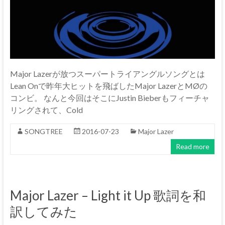
Major Lazerが放つスーパートライアングルソングとは
Lean Onで昨年大ヒットを飛ばしたMajor LazerとMØの
コンビ。 なんと今回はそこにJustin Bieberもフィーチャ
リングされて、Cold
SONGTREE
2016-07-23
Major Lazer
Read more
Major Lazer – Light it Up 歌詞を和
訳してみた