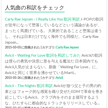
人気曲の和訳をチェック
Carly Rae Jepsen – I Really Like You 歌詞 和訳
J-POPの歌詞
が近年になって堕落しているなどという議論があるが、
まったく馬鹿げている。 大衆的であることと堕落は違う
し、それは日本だけでなく海外でも同様だ。 Carly Rae
Jepsen...
2015-03-05 に投稿された
|
カテゴリ:
Carly Rae Jepsen
Avicii – Waiting For Love 歌詞を和訳してみた
Aviciiの歌詞
は僕らの勇気や決意に形を与える魔法だ 日本国内でも
Avicii人気が止まらない。新曲「Waiting For Love」に、
Aviciiと同じく世界を沸かせているMarti...
2015-05-26 に投稿された
|
カテゴリ:
Avicii
Avicii – The Nights 歌詞 和訳
Aviciiが放つ父と子の男の約
束とは フォーク的な感覚を織り交ぜたEDMで革命を巻き
起こしているAvicii。クラブ内をそのまま描写するよう
な、ひたすらに都会的なトラックをリリースしている...