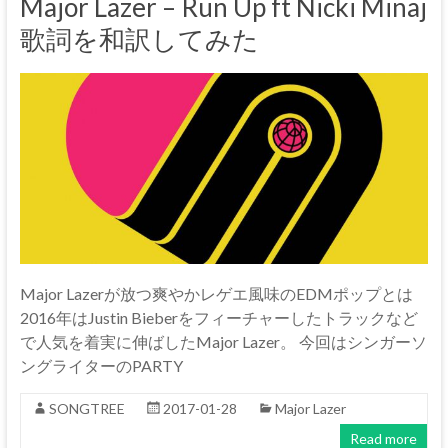
Major Lazer – Run Up ft Nicki Minaj
歌詞を和訳してみた
Major Lazerが放つ爽やかレゲエ風味のEDMポップとは
2016年はJustin Bieberをフィーチャーしたトラックなど
で人気を着実に伸ばしたMajor Lazer。 今回はシンガーソ
ングライターのPARTY
SONGTREE
2017-01-28
Major Lazer
Read more