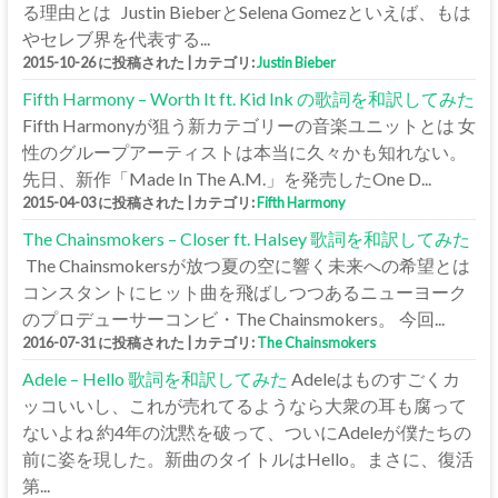
る理由とは Justin BieberとSelena Gomezといえば、もは
やセレブ界を代表する...
2015-10-26 に投稿された
|
カテゴリ:
Justin Bieber
Fifth Harmony – Worth It ft. Kid Ink の歌詞を和訳してみた
Fifth Harmonyが狙う新カテゴリーの音楽ユニットとは 女
性のグループアーティストは本当に久々かも知れない。
先日、新作「Made In The A.M.」を発売したOne D...
2015-04-03 に投稿された
|
カテゴリ:
Fifth Harmony
The Chainsmokers – Closer ft. Halsey 歌詞を和訳してみた
The Chainsmokersが放つ夏の空に響く未来への希望とは
コンスタントにヒット曲を飛ばしつつあるニューヨーク
のプロデューサーコンビ・The Chainsmokers。 今回...
2016-07-31 に投稿された
|
カテゴリ:
The Chainsmokers
Adele – Hello 歌詞を和訳してみた
Adeleはものすごくカ
ッコいいし、これが売れてるようなら大衆の耳も腐って
ないよね 約4年の沈黙を破って、ついにAdeleが僕たちの
前に姿を現した。新曲のタイトルはHello。まさに、復活
第...