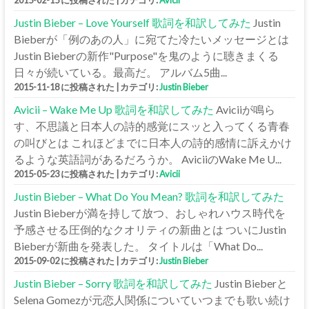
2015-02-15 に投稿された
|
カテゴリ:
Avicii
Justin Bieber – Love Yourself 歌詞を和訳してみた
Justin
Bieberが「例のあの人」に宛てた冷たいメッセージとは
Justin Bieberの新作"Purpose"を鬼のように聴きまくる
日々が続いている。最高だ。 アルバム5曲...
2015-11-18 に投稿された
|
カテゴリ:
Justin Bieber
Avicii – Wake Me Up 歌詞を和訳してみた
Aviciiが鳴ら
す、不思議と日本人の詩的感覚にスッと入ってくる青春
の叫びとは これほどまでに日本人の詩的感情に訴えかけ
るような英語詞があるだろうか。 AviciiのWake Me U...
2015-05-23 に投稿された
|
カテゴリ:
Avicii
Justin Bieber – What Do You Mean? 歌詞を和訳してみた
Justin Bieberが満を持して放つ、おしゃれハウス時代を
予感させる圧倒的なクオリティの新曲とは ついにJustin
Bieberが新曲を発表した。 タイトルは「What Do...
2015-09-02 に投稿された
|
カテゴリ:
Justin Bieber
Justin Bieber – Sorry 歌詞を和訳してみた
Justin Bieberと
Selena Gomezが元恋人関係についていつまでも歌い続け