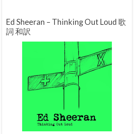
Ed Sheeran – Thinking Out Loud 歌
詞 和訳