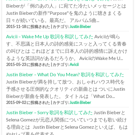
Bieberが「例のあの人」に宛てた冷たいメッセージとは
Justin Bieberの新作"Purpose"を鬼のように聴きまくる
日々が続いている。最高だ。 アルバム5曲...
2015-11-18 に投稿された
|
カテゴリ:
Justin Bieber
Avicii – Wake Me Up 歌詞を和訳してみた
Aviciiが鳴ら
す、不思議と日本人の詩的感覚にスッと入ってくる青春
の叫びとは これほどまでに日本人の詩的感情に訴えかけ
るような英語詞があるだろうか。 AviciiのWake Me U...
2015-05-23 に投稿された
|
カテゴリ:
Avicii
Justin Bieber – What Do You Mean? 歌詞を和訳してみた
Justin Bieberが満を持して放つ、おしゃれハウス時代を
予感させる圧倒的なクオリティの新曲とは ついにJustin
Bieberが新曲を発表した。 タイトルは「What Do...
2015-09-02 に投稿された
|
カテゴリ:
Justin Bieber
Justin Bieber – Sorry 歌詞を和訳してみた
Justin Bieberと
Selena Gomezが元恋人関係についていつまでも歌い続け
る理由とは Justin BieberとSelena Gomezといえば、もは
やセレブ界を代表する...