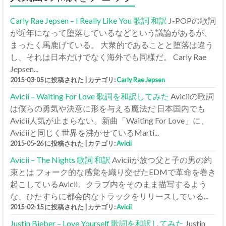
Carly Rae Jepsen – I Really Like You 歌詞 和訳
J-POPの歌詞
が近年になって堕落しているなどという議論があるが、
まったく馬鹿げている。 大衆的であることと堕落は違う
し、それは日本だけでなく海外でも同様だ。 Carly Rae
Jepsen...
2015-03-05 に投稿された
|
カテゴリ:
Carly Rae Jepsen
Avicii – Waiting For Love 歌詞を和訳してみた
Aviciiの歌詞
は僕らの勇気や決意に形を与える魔法だ 日本国内でも
Avicii人気が止まらない。新曲「Waiting For Love」に、
Aviciiと同じく世界を沸かせているMarti...
2015-05-26 に投稿された
|
カテゴリ:
Avicii
Avicii – The Nights 歌詞 和訳
Aviciiが放つ父と子の男の約
束とは フォーク的な感覚を織り交ぜたEDMで革命を巻き
起こしているAvicii。クラブ内をそのまま描写するよう
な、ひたすらに都会的なトラックをリリースしている...
2015-02-15 に投稿された
|
カテゴリ:
Avicii
Justin Bieber – Love Yourself 歌詞を和訳してみた
Justin