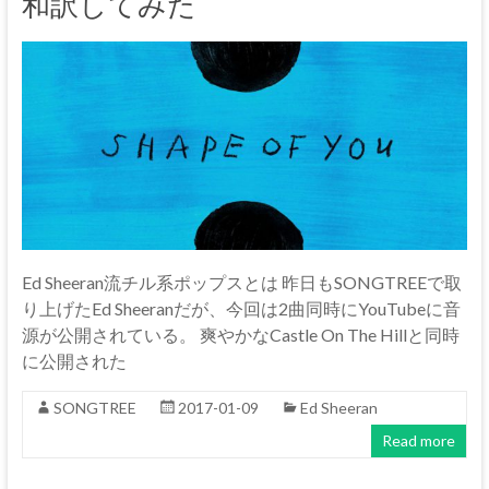
和訳してみた
Ed Sheeran流チル系ポップスとは 昨日もSONGTREEで取
り上げたEd Sheeranだが、今回は2曲同時にYouTubeに音
源が公開されている。 爽やかなCastle On The Hillと同時
に公開された
SONGTREE
2017-01-09
Ed Sheeran
Read more