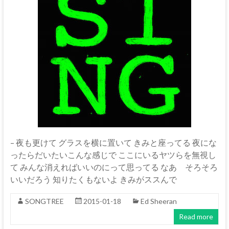
– 夜も更けて グラスを横に置いて きみと座ってる 夜にな
ったらだいたいこんな感じで ここにいるヤツらを無視し
て みんな消えればいいのにって思ってる なあ そろそろ
いいだろう 知りたくもないよ きみがススんで
SONGTREE
2015-01-18
Ed Sheeran
Read more