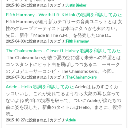
2015-10-26 に投稿された
|
カテゴリ:
Justin Bieber
Fifth Harmony – Worth It ft. Kid Ink の歌詞を和訳してみた
Fifth Harmonyが狙う新カテゴリーの音楽ユニットとは 女
性のグループアーティストは本当に久々かも知れない。
先日、新作「Made In The A.M.」を発売したOne D...
2015-04-03 に投稿された
|
カテゴリ:
Fifth Harmony
The Chainsmokers – Closer ft. Halsey 歌詞を和訳してみた
The Chainsmokersが放つ夏の空に響く未来への希望とは
コンスタントにヒット曲を飛ばしつつあるニューヨーク
のプロデューサーコンビ・The Chainsmokers。 今回...
2016-07-31 に投稿された
|
カテゴリ:
The Chainsmokers
Adele – Hello 歌詞を和訳してみた
Adeleはものすごくカ
ッコいいし、これが売れてるようなら大衆の耳も腐って
ないよね 約4年の沈黙を破って、ついにAdeleが僕たちの
前に姿を現した。新曲のタイトルはHello。まさに、復活
第...
2015-10-27 に投稿された
|
カテゴリ:
Adele