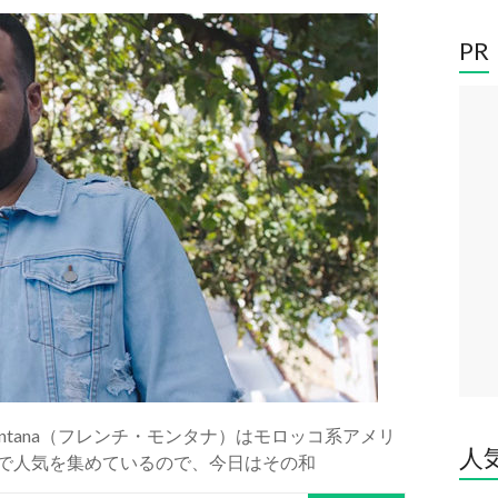
PR
ch Montana（フレンチ・モンタナ）はモロッコ系アメリ
人
ubeで人気を集めているので、今日はその和