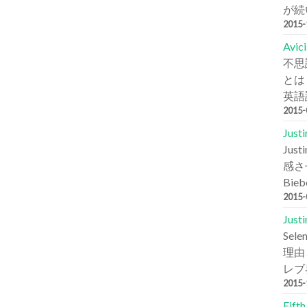
が続
2015
Avi
不思
とは
英語詞
2015
Jus
Ju
感さ
Bie
2015
Jus
Se
理由と
レブ
2015
Fift