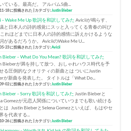
いている。最高だ。 アルバム5曲...
-11-18 に投稿された
|
カテゴリ:
Justin Bieber
cii – Wake Me Up 歌詞を和訳してみた
Aviciiが鳴らす、
議と日本人の詩的感覚にスッと入ってくる青春の叫び
 これほどまでに日本人の詩的感情に訴えかけるような
があるだろうか。 AviciiのWake Me U...
-05-23 に投稿された
|
カテゴリ:
Avicii
tin Bieber – What Do You Mean? 歌詞を和訳してみた
stin Bieberが満を持して放つ、おしゃれハウス時代を予
せる圧倒的なクオリティの新曲とは ついにJustin
berが新曲を発表した。 タイトルは「What Do...
-09-02 に投稿された
|
カテゴリ:
Justin Bieber
tin Bieber – Sorry 歌詞を和訳してみた
Justin Bieberと
lena Gomezが元恋人関係についていつまでも歌い続ける
は Justin BieberとSelena Gomezといえば、もはやセ
界を代表する...
-10-26 に投稿された
|
カテゴリ:
Justin Bieber
h Harmony – Worth It ft. Kid Ink の歌詞を和訳してみた