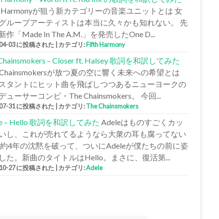
fth Harmonyが狙う新カテゴリーの音楽ユニットとは 女
グループアーティストは本当に久々かも知れない。 先
作「Made In The A.M.」を発売したOne D...
-04-03 に投稿された
|
カテゴリ:
Fifth Harmony
 Chainsmokers – Closer ft. Halsey 歌詞を和訳してみた
e Chainsmokersが放つ夏の空に響く未来への希望とは
スタントにヒット曲を飛ばしつつあるニューヨークの
ューサーコンビ・The Chainsmokers。 今回...
-07-31 に投稿された
|
カテゴリ:
The Chainsmokers
le – Hello 歌詞を和訳してみた
Adeleはものすごくカッ
いし、これが売れてるようなら大衆の耳も腐ってない
 約4年の沈黙を破って、ついにAdeleが僕たちの前に姿
した。新曲のタイトルはHello。まさに、復活第...
-10-27 に投稿された
|
カテゴリ:
Adele