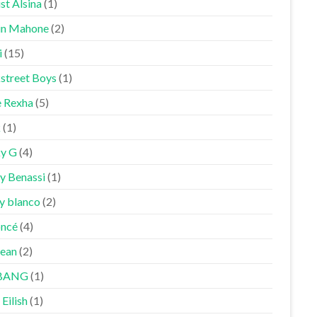
st Alsina
(1)
in Mahone
(2)
i
(15)
street Boys
(1)
 Rexha
(5)
k
(1)
y G
(4)
y Benassi
(1)
y blanco
(2)
ncé
(4)
Sean
(2)
BANG
(1)
 Eilish
(1)