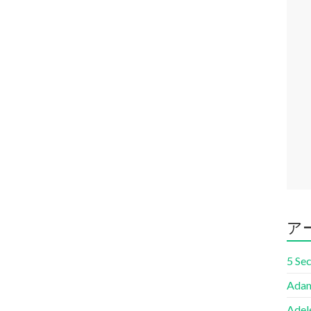
ア
5 Se
Adam
Adel