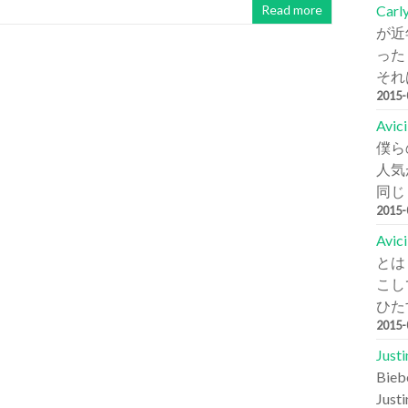
Carl
Read more
が近
った
それは
2015
Avi
僕ら
人気が
同じ
2015
Avic
とは
こし
ひた
2015
Jus
Bi
Jus