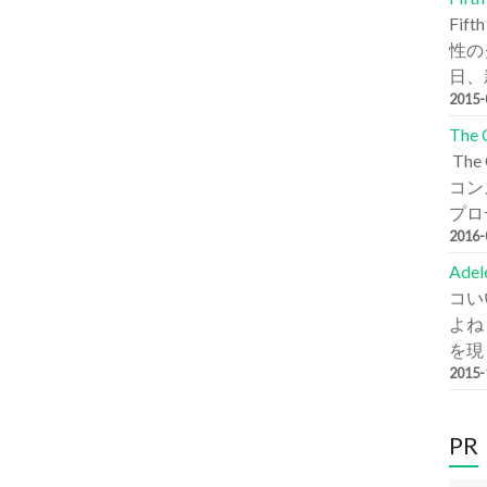
Fi
性の
日、新
2015
The
Th
コン
プロデ
2016
Ade
コい
よね
を現
2015
PR