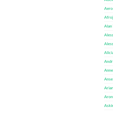
Aero
Afro
Alan
Ales
Ales
Alici
Andr
Anne
Ansel
Aria
Aron
Aski