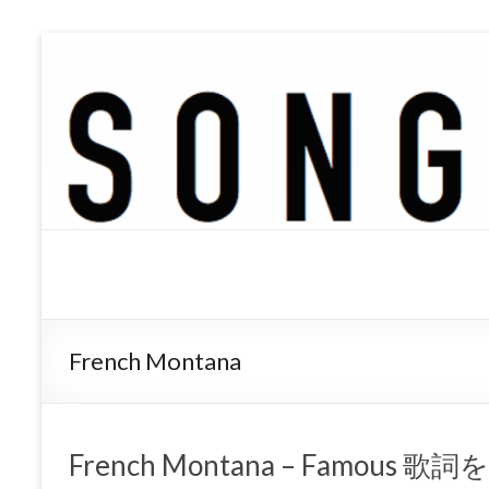
SONGTREE
洋楽歌詞の和訳なら
French Montana
French Montana – Famous