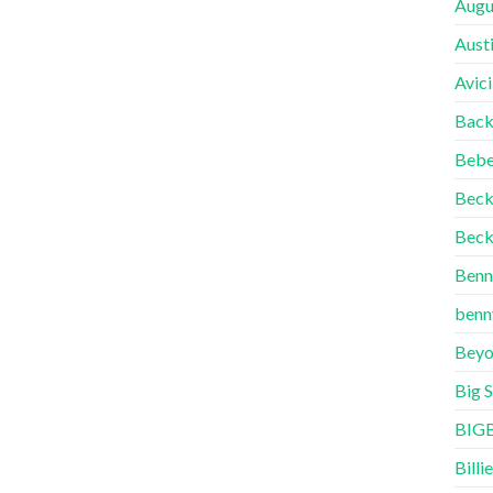
Augu
Aust
Avici
Back
Bebe
Bec
Beck
Benn
benn
Beyo
Big 
BIG
Billie