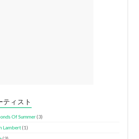
ーティスト
conds Of Summer
(3)
 Lambert
(1)
e
(3)