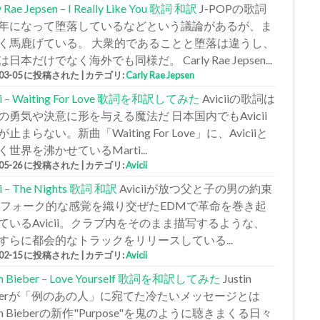
y Rae Jepsen – I Really Like You 歌詞 和訳
J-POPの歌詞
年になって堕落しているなどという議論があるが、ま
く馬鹿げている。 大衆的であることと堕落は違うし、
日本だけでなく海外でも同様だ。 Carly Rae Jepsen...
-03-05 に投稿された
|
カテゴリ:
Carly Rae Jepsen
cii – Waiting For Love 歌詞を和訳してみた
Aviciiの歌詞は
の勇気や決意に形を与える魔法だ 日本国内でもAvicii
止まらない。新曲「Waiting For Love」に、Aviciiと
く世界を沸かせているMarti...
-05-26 に投稿された
|
カテゴリ:
Avicii
ii – The Nights 歌詞 和訳
Aviciiが放つ父と子の男の約束
 フォーク的な感覚を織り交ぜたEDMで革命を巻き起
ているAvicii。クラブ内をそのまま描写するような、
すらに都会的なトラックをリリースしている...
-02-15 に投稿された
|
カテゴリ:
Avicii
tin Bieber – Love Yourself 歌詞を和訳してみた
Justin
eberが「例のあの人」に宛てた冷たいメッセージとは
tin Bieberの新作"Purpose"を鬼のように聴きまくる日々