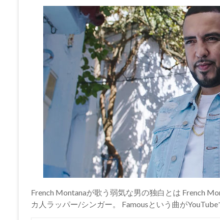
French Montanaが歌う弱気な男の独白とは Fren
カ人ラッパー/シンガー。 Famousという曲がYouT