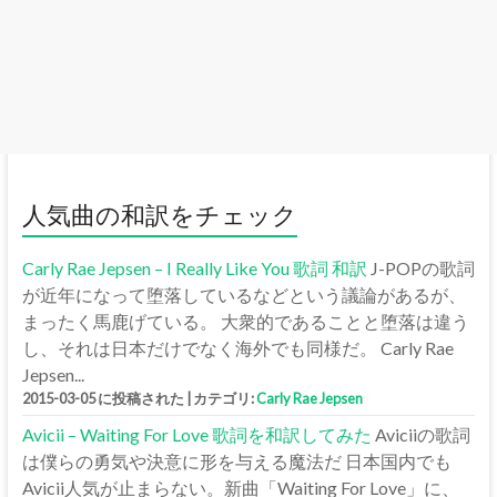
人気曲の和訳をチェック
Carly Rae Jepsen – I Really Like You 歌詞 和訳
J-POPの歌詞
が近年になって堕落しているなどという議論があるが、
まったく馬鹿げている。 大衆的であることと堕落は違う
し、それは日本だけでなく海外でも同様だ。 Carly Rae
Jepsen...
2015-03-05 に投稿された
|
カテゴリ:
Carly Rae Jepsen
Avicii – Waiting For Love 歌詞を和訳してみた
Aviciiの歌詞
は僕らの勇気や決意に形を与える魔法だ 日本国内でも
Avicii人気が止まらない。新曲「Waiting For Love」に、