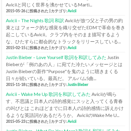
Aviciiと同じく世界を沸かせているMarti...
2015-05-26 に投稿された
|
カテゴリ:
Avicii
Avicii – The Nights 歌詞 和訳
Aviciiが放つ父と子の男の約
束とは フォーク的な感覚を織り交ぜたEDMで革命を巻き
起こしているAvicii。クラブ内をそのまま描写するよう
な、ひたすらに都会的なトラックをリリースしている...
2015-02-15 に投稿された
|
カテゴリ:
Avicii
Justin Bieber – Love Yourself 歌詞を和訳してみた
Justin
Bieberが「例のあの人」に宛てた冷たいメッセージとは
Justin Bieberの新作"Purpose"を鬼のように聴きまくる
日々が続いている。最高だ。 アルバム5曲...
2015-11-18 に投稿された
|
カテゴリ:
Justin Bieber
Avicii – Wake Me Up 歌詞を和訳してみた
Aviciiが鳴ら
す、不思議と日本人の詩的感覚にスッと入ってくる青春
の叫びとは これほどまでに日本人の詩的感情に訴えかけ
るような英語詞があるだろうか。 AviciiのWake Me U...
2015-05-23 に投稿された
|
カテゴリ:
Avicii
Justin Bieber – What Do You Mean? 歌詞を和訳してみた