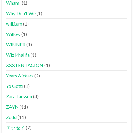
Wham!
(1)
Why Don't We
(1)
will.i.am
(1)
Willow
(1)
WINNER
(1)
Wiz Khalifa
(1)
XXXTENTACION
(1)
Years & Years
(2)
Yo Gotti
(1)
Zara Larsson
(4)
ZAYN
(11)
Zedd
(11)
エッセイ
(7)