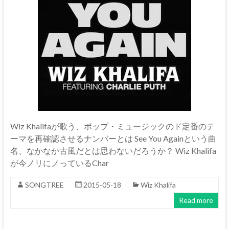
Wiz Khalifaが歌う、ポップ・ミュージックのド定番のテ
ーマを再確認させるナンバーとは See You Againという曲
名、なかなか古風だとは思わないだろうか？ Wiz Khalifa
が今ノリにノっているChar
SONGTREE
2015-05-18
Wiz Khalifa
Read more