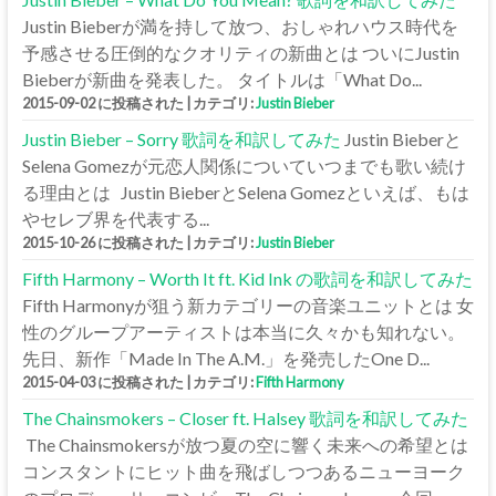
Justin Bieberが満を持して放つ、おしゃれハウス時代を
予感させる圧倒的なクオリティの新曲とは ついにJustin
Bieberが新曲を発表した。 タイトルは「What Do...
2015-09-02 に投稿された
|
カテゴリ:
Justin Bieber
Justin Bieber – Sorry 歌詞を和訳してみた
Justin Bieberと
Selena Gomezが元恋人関係についていつまでも歌い続け
る理由とは Justin BieberとSelena Gomezといえば、もは
やセレブ界を代表する...
2015-10-26 に投稿された
|
カテゴリ:
Justin Bieber
Fifth Harmony – Worth It ft. Kid Ink の歌詞を和訳してみた
Fifth Harmonyが狙う新カテゴリーの音楽ユニットとは 女
性のグループアーティストは本当に久々かも知れない。
先日、新作「Made In The A.M.」を発売したOne D...
2015-04-03 に投稿された
|
カテゴリ:
Fifth Harmony
The Chainsmokers – Closer ft. Halsey 歌詞を和訳してみた
The Chainsmokersが放つ夏の空に響く未来への希望とは
コンスタントにヒット曲を飛ばしつつあるニューヨーク