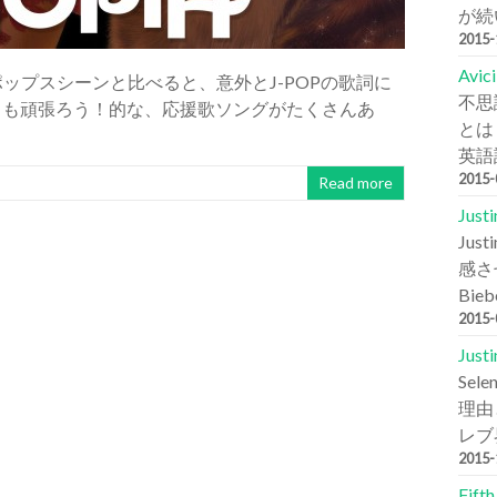
が続
2015
Avi
外のポップスシーンと比べると、意外とJ-POPの歌詞に
不思
日も頑張ろう！的な、応援歌ソングがたくさんあ
とは
英語詞
2015
Read more
Jus
Ju
感さ
Bie
2015
Jus
Se
理由と
レブ
2015
Fift