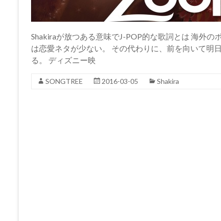
Shakiraが放つある意味でJ-POP的な歌詞とは 海
は恋愛ネタが少ない。 その代わりに、前を向いて明
る。 ディズニー映
SONGTREE
2016-03-05
Shakira