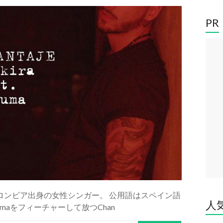
PR
raはコロンビア出身の女性シンガー。 公用語はスペイン語
人
umaをフィーチャーして放つChan