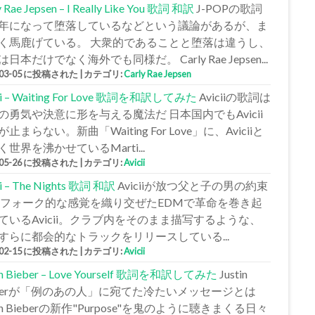
y Rae Jepsen – I Really Like You 歌詞 和訳
J-POPの歌詞
年になって堕落しているなどという議論があるが、ま
く馬鹿げている。 大衆的であることと堕落は違うし、
日本だけでなく海外でも同様だ。 Carly Rae Jepsen...
-03-05 に投稿された
|
カテゴリ:
Carly Rae Jepsen
cii – Waiting For Love 歌詞を和訳してみた
Aviciiの歌詞は
の勇気や決意に形を与える魔法だ 日本国内でもAvicii
止まらない。新曲「Waiting For Love」に、Aviciiと
く世界を沸かせているMarti...
-05-26 に投稿された
|
カテゴリ:
Avicii
ii – The Nights 歌詞 和訳
Aviciiが放つ父と子の男の約束
 フォーク的な感覚を織り交ぜたEDMで革命を巻き起
ているAvicii。クラブ内をそのまま描写するような、
すらに都会的なトラックをリリースしている...
-02-15 に投稿された
|
カテゴリ:
Avicii
tin Bieber – Love Yourself 歌詞を和訳してみた
Justin
eberが「例のあの人」に宛てた冷たいメッセージとは
tin Bieberの新作"Purpose"を鬼のように聴きまくる日々