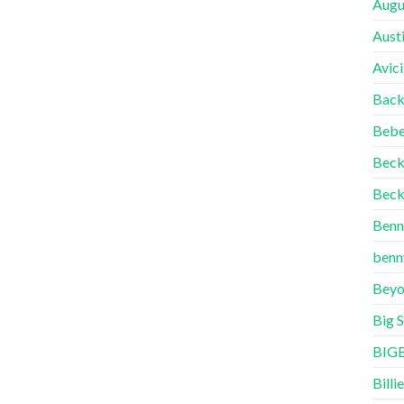
Augu
Aust
Avici
Back
Bebe
Bec
Beck
Benn
benn
Beyo
Big 
BIG
Billie