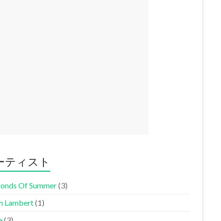
ーティスト
conds Of Summer
(3)
 Lambert
(1)
e
(3)