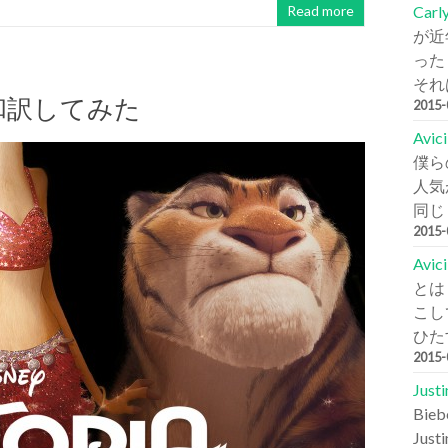
Carl
Read more
が近
った
それは
 歌詞を和訳してみた
2015
Avi
僕ら
人気が
同じ
2015
Avic
とは
こし
ひた
2015
Jus
Bi
Jus