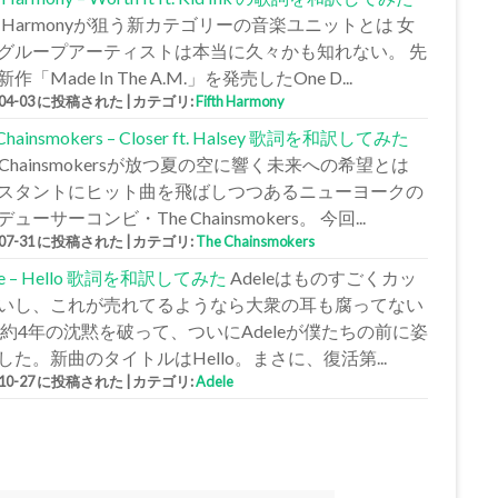
fth Harmonyが狙う新カテゴリーの音楽ユニットとは 女
グループアーティストは本当に久々かも知れない。 先
作「Made In The A.M.」を発売したOne D...
-04-03 に投稿された
|
カテゴリ:
Fifth Harmony
 Chainsmokers – Closer ft. Halsey 歌詞を和訳してみた
e Chainsmokersが放つ夏の空に響く未来への希望とは
スタントにヒット曲を飛ばしつつあるニューヨークの
ューサーコンビ・The Chainsmokers。 今回...
-07-31 に投稿された
|
カテゴリ:
The Chainsmokers
le – Hello 歌詞を和訳してみた
Adeleはものすごくカッ
いし、これが売れてるようなら大衆の耳も腐ってない
 約4年の沈黙を破って、ついにAdeleが僕たちの前に姿
した。新曲のタイトルはHello。まさに、復活第...
-10-27 に投稿された
|
カテゴリ:
Adele