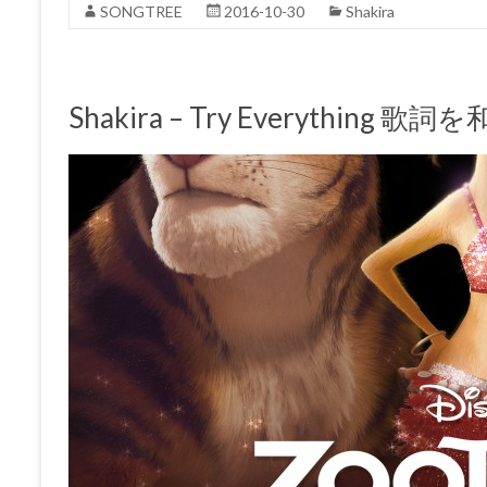
SONGTREE
2016-10-30
Shakira
Shakira – Try Everything