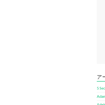
ア
5 Se
Adam
Adel