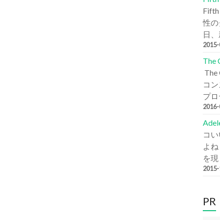
Fi
性の
日、新
2015
The
Th
コン
プロデ
2016
Ade
コい
よね
を現
2015
PR