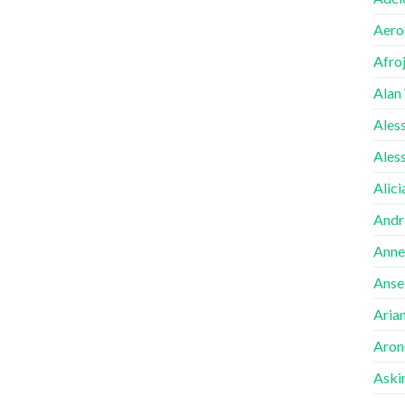
Aero
Afro
Alan
Ales
Ales
Alici
Andr
Anne
Ansel
Aria
Aron
Aski