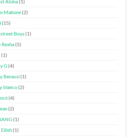
st Alsina
(1)
in Mahone
(2)
i
(15)
street Boys
(1)
 Rexha
(5)
k
(1)
y G
(4)
y Benassi
(1)
y blanco
(2)
ncé
(4)
Sean
(2)
BANG
(1)
 Eilish
(1)