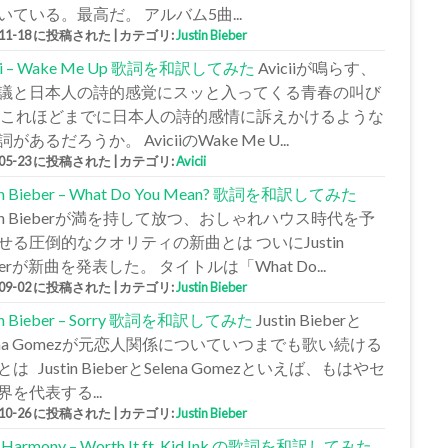
いている。最高だ。 アルバム5曲...
-11-18 に投稿された
|
カテゴリ:
Justin Bieber
cii – Wake Me Up 歌詞を和訳してみた
Aviciiが鳴らす、
議と日本人の詩的感覚にスッと入ってくる青春の叫び
 これほどまでに日本人の詩的感情に訴えかけるような
があるだろうか。 AviciiのWake Me U...
-05-23 に投稿された
|
カテゴリ:
Avicii
tin Bieber – What Do You Mean? 歌詞を和訳してみた
stin Bieberが満を持して放つ、おしゃれハウス時代を予
せる圧倒的なクオリティの新曲とは ついにJustin
berが新曲を発表した。 タイトルは「What Do...
-09-02 に投稿された
|
カテゴリ:
Justin Bieber
tin Bieber – Sorry 歌詞を和訳してみた
Justin Bieberと
lena Gomezが元恋人関係についていつまでも歌い続ける
は Justin BieberとSelena Gomezといえば、もはやセ
界を代表する...
-10-26 に投稿された
|
カテゴリ:
Justin Bieber
h Harmony – Worth It ft. Kid Ink の歌詞を和訳してみた