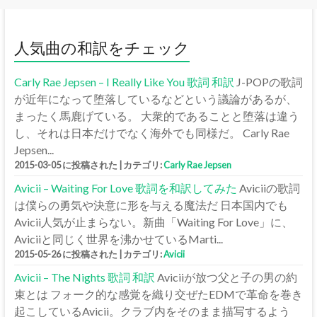
人気曲の和訳をチェック
Carly Rae Jepsen – I Really Like You 歌詞 和訳
J-POPの歌詞
が近年になって堕落しているなどという議論があるが、
まったく馬鹿げている。 大衆的であることと堕落は違う
し、それは日本だけでなく海外でも同様だ。 Carly Rae
Jepsen...
2015-03-05 に投稿された
|
カテゴリ:
Carly Rae Jepsen
Avicii – Waiting For Love 歌詞を和訳してみた
Aviciiの歌詞
は僕らの勇気や決意に形を与える魔法だ 日本国内でも
Avicii人気が止まらない。新曲「Waiting For Love」に、
Aviciiと同じく世界を沸かせているMarti...
2015-05-26 に投稿された
|
カテゴリ:
Avicii
Avicii – The Nights 歌詞 和訳
Aviciiが放つ父と子の男の約
束とは フォーク的な感覚を織り交ぜたEDMで革命を巻き
起こしているAvicii。クラブ内をそのまま描写するよう