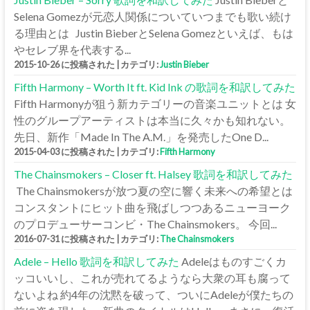
Selena Gomezが元恋人関係についていつまでも歌い続け
る理由とは Justin BieberとSelena Gomezといえば、もは
やセレブ界を代表する...
2015-10-26 に投稿された
|
カテゴリ:
Justin Bieber
Fifth Harmony – Worth It ft. Kid Ink の歌詞を和訳してみた
Fifth Harmonyが狙う新カテゴリーの音楽ユニットとは 女
性のグループアーティストは本当に久々かも知れない。
先日、新作「Made In The A.M.」を発売したOne D...
2015-04-03 に投稿された
|
カテゴリ:
Fifth Harmony
The Chainsmokers – Closer ft. Halsey 歌詞を和訳してみた
The Chainsmokersが放つ夏の空に響く未来への希望とは
コンスタントにヒット曲を飛ばしつつあるニューヨーク
のプロデューサーコンビ・The Chainsmokers。 今回...
2016-07-31 に投稿された
|
カテゴリ:
The Chainsmokers
Adele – Hello 歌詞を和訳してみた
Adeleはものすごくカ
ッコいいし、これが売れてるようなら大衆の耳も腐って
ないよね 約4年の沈黙を破って、ついにAdeleが僕たちの