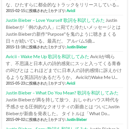
な、ひたすらに都会的なトラックをリリースしている...
2015-02-15 に投稿された
|
カテゴリ:
Avicii
Justin Bieber – Love Yourself 歌詞を和訳してみた
Justin
Bieberが「例のあの人」に宛てた冷たいメッセージとは
Justin Bieberの新作"Purpose"を鬼のように聴きまくる
日々が続いている。最高だ。 アルバム5曲...
2015-11-18 に投稿された
|
カテゴリ:
Justin Bieber
Avicii – Wake Me Up 歌詞を和訳してみた
Aviciiが鳴ら
す、不思議と日本人の詩的感覚にスッと入ってくる青春
の叫びとは これほどまでに日本人の詩的感情に訴えかけ
るような英語詞があるだろうか。 AviciiのWake Me U...
2015-05-23 に投稿された
|
カテゴリ:
Avicii
Justin Bieber – What Do You Mean? 歌詞を和訳してみた
Justin Bieberが満を持して放つ、おしゃれハウス時代を
予感させる圧倒的なクオリティの新曲とは ついにJustin
Bieberが新曲を発表した。 タイトルは「What Do...
2015-09-02 に投稿された
|
カテゴリ:
Justin Bieber
Justin Bieber – Sorry 歌詞を和訳してみた
Justin Bieberと