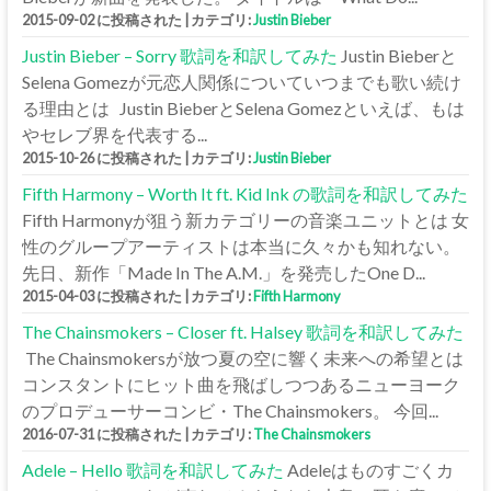
2015-09-02 に投稿された
|
カテゴリ:
Justin Bieber
Justin Bieber – Sorry 歌詞を和訳してみた
Justin Bieberと
Selena Gomezが元恋人関係についていつまでも歌い続け
る理由とは Justin BieberとSelena Gomezといえば、もは
やセレブ界を代表する...
2015-10-26 に投稿された
|
カテゴリ:
Justin Bieber
Fifth Harmony – Worth It ft. Kid Ink の歌詞を和訳してみた
Fifth Harmonyが狙う新カテゴリーの音楽ユニットとは 女
性のグループアーティストは本当に久々かも知れない。
先日、新作「Made In The A.M.」を発売したOne D...
2015-04-03 に投稿された
|
カテゴリ:
Fifth Harmony
The Chainsmokers – Closer ft. Halsey 歌詞を和訳してみた
The Chainsmokersが放つ夏の空に響く未来への希望とは
コンスタントにヒット曲を飛ばしつつあるニューヨーク
のプロデューサーコンビ・The Chainsmokers。 今回...
2016-07-31 に投稿された
|
カテゴリ:
The Chainsmokers
Adele – Hello 歌詞を和訳してみた
Adeleはものすごくカ