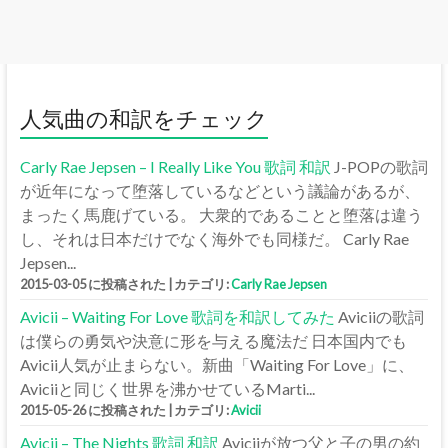
人気曲の和訳をチェック
Carly Rae Jepsen – I Really Like You 歌詞 和訳
J-POPの歌詞
が近年になって堕落しているなどという議論があるが、
まったく馬鹿げている。 大衆的であることと堕落は違う
し、それは日本だけでなく海外でも同様だ。 Carly Rae
Jepsen...
2015-03-05 に投稿された
|
カテゴリ:
Carly Rae Jepsen
Avicii – Waiting For Love 歌詞を和訳してみた
Aviciiの歌詞
は僕らの勇気や決意に形を与える魔法だ 日本国内でも
Avicii人気が止まらない。新曲「Waiting For Love」に、
Aviciiと同じく世界を沸かせているMarti...
2015-05-26 に投稿された
|
カテゴリ:
Avicii
Avicii – The Nights 歌詞 和訳
Aviciiが放つ父と子の男の約