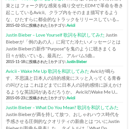
束とは フォーク的な感覚を織り交ぜたEDMで革命を巻き
起こしているAvicii。クラブ内をそのまま描写するよう
な、ひたすらに都会的なトラックをリリースしている...
2015-02-15 に投稿された
|
カテゴリ:
Avicii
Justin Bieber – Love Yourself 歌詞を和訳してみた
Justin
Bieberが「例のあの人」に宛てた冷たいメッセージとは
Justin Bieberの新作"Purpose"を鬼のように聴きまくる
日々が続いている。最高だ。 アルバム5曲...
2015-11-18 に投稿された
|
カテゴリ:
Justin Bieber
Avicii – Wake Me Up 歌詞を和訳してみた
Aviciiが鳴ら
す、不思議と日本人の詩的感覚にスッと入ってくる青春
の叫びとは これほどまでに日本人の詩的感情に訴えかけ
るような英語詞があるだろうか。 AviciiのWake Me U...
2015-05-23 に投稿された
|
カテゴリ:
Avicii
Justin Bieber – What Do You Mean? 歌詞を和訳してみた
Justin Bieberが満を持して放つ、おしゃれハウス時代を
予感させる圧倒的なクオリティの新曲とは ついにJustin
Bieberが新曲を発表した。 タイトルは「What Do...