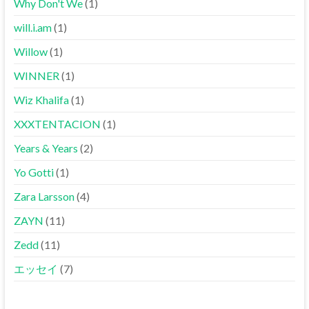
Why Don't We
(1)
will.i.am
(1)
Willow
(1)
WINNER
(1)
Wiz Khalifa
(1)
XXXTENTACION
(1)
Years & Years
(2)
Yo Gotti
(1)
Zara Larsson
(4)
ZAYN
(11)
Zedd
(11)
エッセイ
(7)