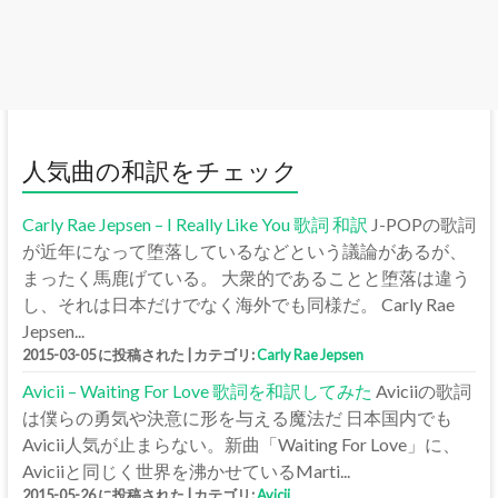
人気曲の和訳をチェック
Carly Rae Jepsen – I Really Like You 歌詞 和訳
J-POPの歌詞
が近年になって堕落しているなどという議論があるが、
まったく馬鹿げている。 大衆的であることと堕落は違う
し、それは日本だけでなく海外でも同様だ。 Carly Rae
Jepsen...
2015-03-05 に投稿された
|
カテゴリ:
Carly Rae Jepsen
Avicii – Waiting For Love 歌詞を和訳してみた
Aviciiの歌詞
は僕らの勇気や決意に形を与える魔法だ 日本国内でも
Avicii人気が止まらない。新曲「Waiting For Love」に、
Aviciiと同じく世界を沸かせているMarti...
2015-05-26 に投稿された
|
カテゴリ:
Avicii