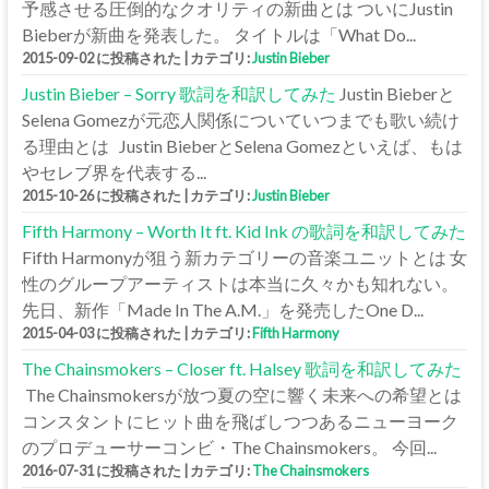
予感させる圧倒的なクオリティの新曲とは ついにJustin
Bieberが新曲を発表した。 タイトルは「What Do...
2015-09-02 に投稿された
|
カテゴリ:
Justin Bieber
Justin Bieber – Sorry 歌詞を和訳してみた
Justin Bieberと
Selena Gomezが元恋人関係についていつまでも歌い続け
る理由とは Justin BieberとSelena Gomezといえば、もは
やセレブ界を代表する...
2015-10-26 に投稿された
|
カテゴリ:
Justin Bieber
Fifth Harmony – Worth It ft. Kid Ink の歌詞を和訳してみた
Fifth Harmonyが狙う新カテゴリーの音楽ユニットとは 女
性のグループアーティストは本当に久々かも知れない。
先日、新作「Made In The A.M.」を発売したOne D...
2015-04-03 に投稿された
|
カテゴリ:
Fifth Harmony
The Chainsmokers – Closer ft. Halsey 歌詞を和訳してみた
The Chainsmokersが放つ夏の空に響く未来への希望とは
コンスタントにヒット曲を飛ばしつつあるニューヨーク
のプロデューサーコンビ・The Chainsmokers。 今回...
2016-07-31 に投稿された
|
カテゴリ:
The Chainsmokers