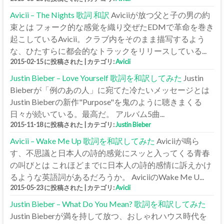
Avicii – The Nights 歌詞 和訳
Aviciiが放つ父と子の男の約
束とは フォーク的な感覚を織り交ぜたEDMで革命を巻き
起こしているAvicii。クラブ内をそのまま描写するよう
な、ひたすらに都会的なトラックをリリースしている...
2015-02-15 に投稿された
|
カテゴリ:
Avicii
Justin Bieber – Love Yourself 歌詞を和訳してみた
Justin
Bieberが「例のあの人」に宛てた冷たいメッセージとは
Justin Bieberの新作"Purpose"を鬼のように聴きまくる
日々が続いている。最高だ。 アルバム5曲...
2015-11-18 に投稿された
|
カテゴリ:
Justin Bieber
Avicii – Wake Me Up 歌詞を和訳してみた
Aviciiが鳴ら
す、不思議と日本人の詩的感覚にスッと入ってくる青春
の叫びとは これほどまでに日本人の詩的感情に訴えかけ
るような英語詞があるだろうか。 AviciiのWake Me U...
2015-05-23 に投稿された
|
カテゴリ:
Avicii
Justin Bieber – What Do You Mean? 歌詞を和訳してみた
Justin Bieberが満を持して放つ、おしゃれハウス時代を