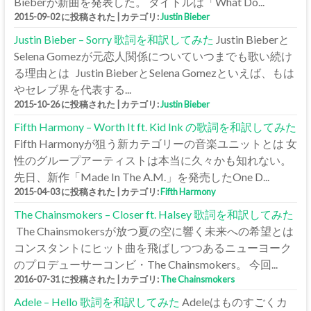
Bieberが新曲を発表した。 タイトルは「What Do...
2015-09-02 に投稿された
|
カテゴリ:
Justin Bieber
Justin Bieber – Sorry 歌詞を和訳してみた
Justin Bieberと
Selena Gomezが元恋人関係についていつまでも歌い続け
る理由とは Justin BieberとSelena Gomezといえば、もは
やセレブ界を代表する...
2015-10-26 に投稿された
|
カテゴリ:
Justin Bieber
Fifth Harmony – Worth It ft. Kid Ink の歌詞を和訳してみた
Fifth Harmonyが狙う新カテゴリーの音楽ユニットとは 女
性のグループアーティストは本当に久々かも知れない。
先日、新作「Made In The A.M.」を発売したOne D...
2015-04-03 に投稿された
|
カテゴリ:
Fifth Harmony
The Chainsmokers – Closer ft. Halsey 歌詞を和訳してみた
The Chainsmokersが放つ夏の空に響く未来への希望とは
コンスタントにヒット曲を飛ばしつつあるニューヨーク
のプロデューサーコンビ・The Chainsmokers。 今回...
2016-07-31 に投稿された
|
カテゴリ:
The Chainsmokers
Adele – Hello 歌詞を和訳してみた
Adeleはものすごくカ