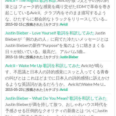
Avicii – The Nights 歌詞 和訳
Aviciiが放つ父と子の男の約
束とは フォーク的な感覚を織り交ぜたEDMで革命を巻き
起こしているAvicii。クラブ内をそのまま描写するよう
な、ひたすらに都会的なトラックをリリースしている...
2015-02-15 に投稿された
|
カテゴリ:
Avicii
Justin Bieber – Love Yourself 歌詞を和訳してみた
Justin
Bieberが「例のあの人」に宛てた冷たいメッセージとは
Justin Bieberの新作"Purpose"を鬼のように聴きまくる
日々が続いている。最高だ。 アルバム5曲...
2015-11-18 に投稿された
|
カテゴリ:
Justin Bieber
Avicii – Wake Me Up 歌詞を和訳してみた
Aviciiが鳴ら
す、不思議と日本人の詩的感覚にスッと入ってくる青春
の叫びとは これほどまでに日本人の詩的感情に訴えかけ
るような英語詞があるだろうか。 AviciiのWake Me U...
2015-05-23 に投稿された
|
カテゴリ:
Avicii
Justin Bieber – What Do You Mean? 歌詞を和訳してみた
Justin Bieberが満を持して放つ、おしゃれハウス時代を
予感させる圧倒的なクオリティの新曲とは ついにJustin