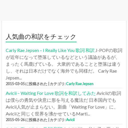
人気曲の和訳をチェック
Carly Rae Jepsen – I Really Like You 歌詞 和訳
J-POPの歌詞
が近年になって堕落しているなどという議論があるが、
まったく馬鹿げている。 大衆的であることと堕落は違う
し、それは日本だけでなく海外でも同様だ。 Carly Rae
Jepsen...
2015-03-05 に投稿された
|
カテゴリ:
Carly Rae Jepsen
Avicii – Waiting For Love 歌詞を和訳してみた
Aviciiの歌詞
は僕らの勇気や決意に形を与える魔法だ 日本国内でも
Avicii人気が止まらない。新曲「Waiting For Love」に、
Aviciiと同じく世界を沸かせているMarti...
2015-05-26 に投稿された
|
カテゴリ:
Avicii