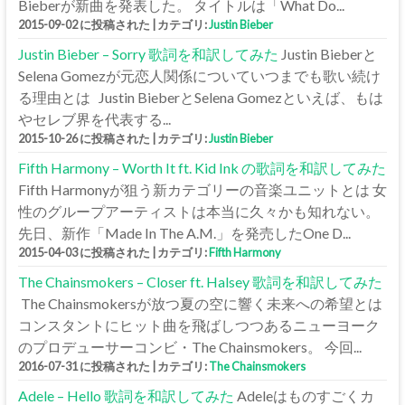
Bieberが新曲を発表した。 タイトルは「What Do...
2015-09-02 に投稿された
|
カテゴリ:
Justin Bieber
Justin Bieber – Sorry 歌詞を和訳してみた
Justin Bieberと
Selena Gomezが元恋人関係についていつまでも歌い続け
る理由とは Justin BieberとSelena Gomezといえば、もは
やセレブ界を代表する...
2015-10-26 に投稿された
|
カテゴリ:
Justin Bieber
Fifth Harmony – Worth It ft. Kid Ink の歌詞を和訳してみた
Fifth Harmonyが狙う新カテゴリーの音楽ユニットとは 女
性のグループアーティストは本当に久々かも知れない。
先日、新作「Made In The A.M.」を発売したOne D...
2015-04-03 に投稿された
|
カテゴリ:
Fifth Harmony
The Chainsmokers – Closer ft. Halsey 歌詞を和訳してみた
The Chainsmokersが放つ夏の空に響く未来への希望とは
コンスタントにヒット曲を飛ばしつつあるニューヨーク
のプロデューサーコンビ・The Chainsmokers。 今回...
2016-07-31 に投稿された
|
カテゴリ:
The Chainsmokers
Adele – Hello 歌詞を和訳してみた
Adeleはものすごくカ