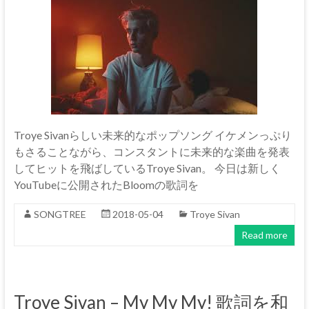
Troye Sivanらしい未来的なポップソング イケメンっぷり
もさることながら、コンスタントに未来的な楽曲を発表
してヒットを飛ばしているTroye Sivan。 今日は新しく
YouTubeに公開されたBloomの歌詞を
SONGTREE
2018-05-04
Troye Sivan
Read more
Troye Sivan – My My My! 歌詞を和