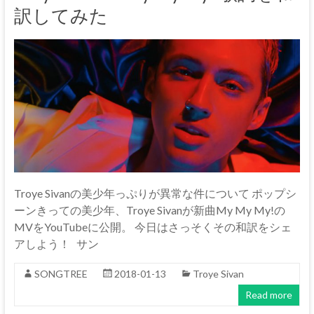
訳してみた
Troye Sivanの美少年っぷりが異常な件について ポップシ
ーンきっての美少年、Troye Sivanが新曲My My My!の
MVをYouTubeに公開。 今日はさっそくその和訳をシェ
アしよう！ サン
SONGTREE
2018-01-13
Troye Sivan
Read more