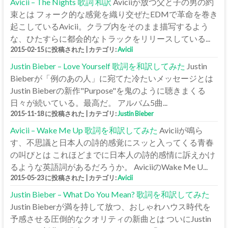
Avicii – The Nights 歌詞 和訳
Aviciiが放つ父と子の男の約
束とは フォーク的な感覚を織り交ぜたEDMで革命を巻き
起こしているAvicii。クラブ内をそのまま描写するよう
な、ひたすらに都会的なトラックをリリースしている...
2015-02-15 に投稿された
|
カテゴリ:
Avicii
Justin Bieber – Love Yourself 歌詞を和訳してみた
Justin
Bieberが「例のあの人」に宛てた冷たいメッセージとは
Justin Bieberの新作"Purpose"を鬼のように聴きまくる
日々が続いている。最高だ。 アルバム5曲...
2015-11-18 に投稿された
|
カテゴリ:
Justin Bieber
Avicii – Wake Me Up 歌詞を和訳してみた
Aviciiが鳴ら
す、不思議と日本人の詩的感覚にスッと入ってくる青春
の叫びとは これほどまでに日本人の詩的感情に訴えかけ
るような英語詞があるだろうか。 AviciiのWake Me U...
2015-05-23 に投稿された
|
カテゴリ:
Avicii
Justin Bieber – What Do You Mean? 歌詞を和訳してみた
Justin Bieberが満を持して放つ、おしゃれハウス時代を
予感させる圧倒的なクオリティの新曲とは ついにJustin