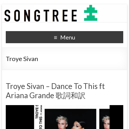
SONGTREE
洋楽歌詞の和訳なら
Menu
Troye Sivan
Troye Sivan – Dance To This ft
Ariana Grande 歌詞和訳