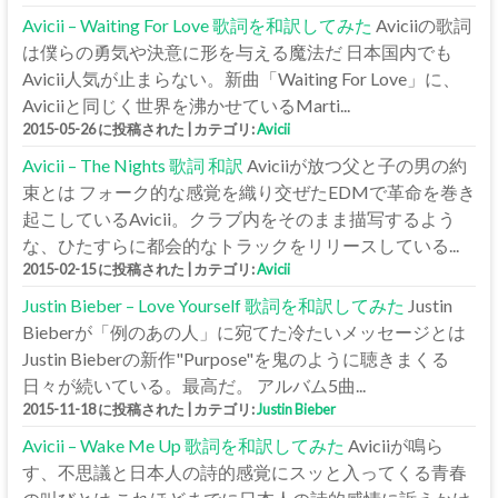
Avicii – Waiting For Love 歌詞を和訳してみた
Aviciiの歌詞
は僕らの勇気や決意に形を与える魔法だ 日本国内でも
Avicii人気が止まらない。新曲「Waiting For Love」に、
Aviciiと同じく世界を沸かせているMarti...
2015-05-26 に投稿された
|
カテゴリ:
Avicii
Avicii – The Nights 歌詞 和訳
Aviciiが放つ父と子の男の約
束とは フォーク的な感覚を織り交ぜたEDMで革命を巻き
起こしているAvicii。クラブ内をそのまま描写するよう
な、ひたすらに都会的なトラックをリリースしている...
2015-02-15 に投稿された
|
カテゴリ:
Avicii
Justin Bieber – Love Yourself 歌詞を和訳してみた
Justin
Bieberが「例のあの人」に宛てた冷たいメッセージとは
Justin Bieberの新作"Purpose"を鬼のように聴きまくる
日々が続いている。最高だ。 アルバム5曲...
2015-11-18 に投稿された
|
カテゴリ:
Justin Bieber
Avicii – Wake Me Up 歌詞を和訳してみた
Aviciiが鳴ら
す、不思議と日本人の詩的感覚にスッと入ってくる青春