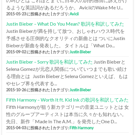
の叫びとは これほどまでに日本人の詩的感情に訴えかけ
るような英語詞があるだろうか。 AviciiのWake Me U...
2015-05-23 に投稿された
|
カテゴリ:
Avicii
Justin Bieber – What Do You Mean? 歌詞を和訳してみた
Justin Bieberが満を持して放つ、おしゃれハウス時代を
予感させる圧倒的なクオリティの新曲とは ついにJustin
Bieberが新曲を発表した。 タイトルは「What Do...
2015-09-02 に投稿された
|
カテゴリ:
Justin Bieber
Justin Bieber – Sorry 歌詞を和訳してみた
Justin Bieberと
Selena Gomezが元恋人関係についていつまでも歌い続け
る理由とは Justin BieberとSelena Gomezといえば、もは
やセレブ界を代表する...
2015-10-26 に投稿された
|
カテゴリ:
Justin Bieber
Fifth Harmony – Worth It ft. Kid Ink の歌詞を和訳してみた
Fifth Harmonyが狙う新カテゴリーの音楽ユニットとは 女
性のグループアーティストは本当に久々かも知れない。
先日、新作「Made In The A.M.」を発売したOne D...
2015-04-03 に投稿された
|
カテゴリ:
Fifth Harmony