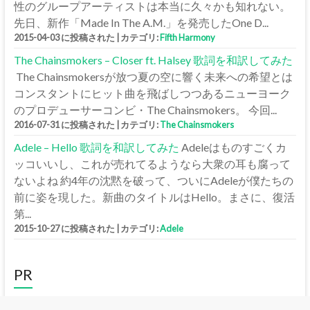
性のグループアーティストは本当に久々かも知れない。
先日、新作「Made In The A.M.」を発売したOne D...
2015-04-03 に投稿された
|
カテゴリ:
Fifth Harmony
The Chainsmokers – Closer ft. Halsey 歌詞を和訳してみた
The Chainsmokersが放つ夏の空に響く未来への希望とは
コンスタントにヒット曲を飛ばしつつあるニューヨーク
のプロデューサーコンビ・The Chainsmokers。 今回...
2016-07-31 に投稿された
|
カテゴリ:
The Chainsmokers
Adele – Hello 歌詞を和訳してみた
Adeleはものすごくカ
ッコいいし、これが売れてるようなら大衆の耳も腐って
ないよね 約4年の沈黙を破って、ついにAdeleが僕たちの
前に姿を現した。新曲のタイトルはHello。まさに、復活
第...
2015-10-27 に投稿された
|
カテゴリ:
Adele
PR