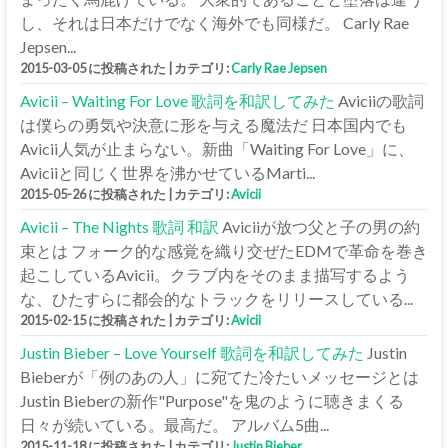
し、それは日本だけでなく海外でも同様だ。 Carly Rae
Jepsen...
2015-03-05 に投稿された
|
カテゴリ:
Carly Rae Jepsen
Avicii – Waiting For Love 歌詞を和訳してみた
Aviciiの歌詞
は僕らの勇気や決意に形を与える魔法だ 日本国内でも
Avicii人気が止まらない。新曲「Waiting For Love」に、
Aviciiと同じく世界を沸かせているMarti...
2015-05-26 に投稿された
|
カテゴリ:
Avicii
Avicii – The Nights 歌詞 和訳
Aviciiが放つ父と子の男の約
束とは フォーク的な感覚を織り交ぜたEDMで革命を巻き
起こしているAvicii。クラブ内をそのまま描写するよう
な、ひたすらに都会的なトラックをリリースしている...
2015-02-15 に投稿された
|
カテゴリ:
Avicii
Justin Bieber – Love Yourself 歌詞を和訳してみた
Justin
Bieberが「例のあの人」に宛てた冷たいメッセージとは
Justin Bieberの新作"Purpose"を鬼のように聴きまくる
日々が続いている。最高だ。 アルバム5曲...
2015-11-18 に投稿された
|
カテゴリ:
Justin Bieber