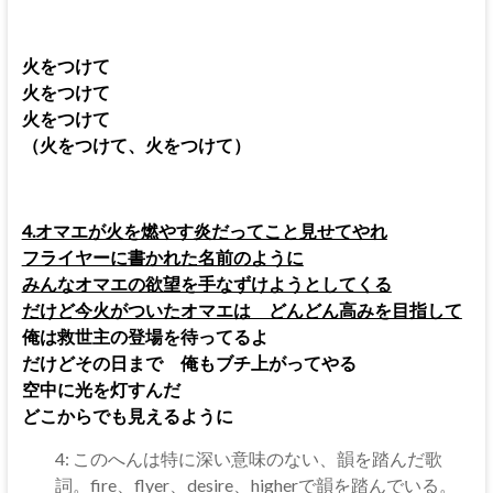
火をつけて
火をつけて
火をつけて
（火をつけて、火をつけて）
4.オマエが火を燃やす炎だってこと見せてやれ
フライヤーに書かれた名前のように
みんなオマエの欲望を手なずけようとしてくる
だけど今火がついたオマエは どんどん高みを目指して
俺は救世主の登場を待ってるよ
だけどその日まで 俺もブチ上がってやる
空中に光を灯すんだ
どこからでも見えるように
4: このへんは特に深い意味のない、韻を踏んだ歌
詞。fire、flyer、desire、higherで韻を踏んでいる。