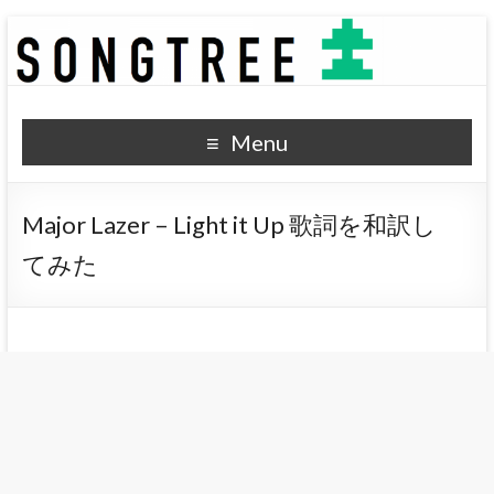
SONGTREE
洋楽歌詞の和訳なら
Menu
Major Lazer – Light it Up 歌詞を和訳し
てみた