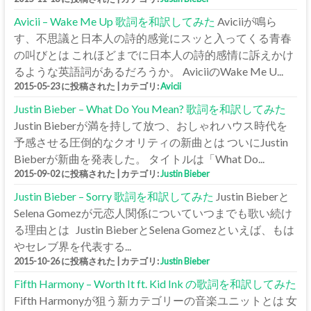
Avicii – Wake Me Up 歌詞を和訳してみた
Aviciiが鳴ら
す、不思議と日本人の詩的感覚にスッと入ってくる青春
の叫びとは これほどまでに日本人の詩的感情に訴えかけ
るような英語詞があるだろうか。 AviciiのWake Me U...
2015-05-23 に投稿された
|
カテゴリ:
Avicii
Justin Bieber – What Do You Mean? 歌詞を和訳してみた
Justin Bieberが満を持して放つ、おしゃれハウス時代を
予感させる圧倒的なクオリティの新曲とは ついにJustin
Bieberが新曲を発表した。 タイトルは「What Do...
2015-09-02 に投稿された
|
カテゴリ:
Justin Bieber
Justin Bieber – Sorry 歌詞を和訳してみた
Justin Bieberと
Selena Gomezが元恋人関係についていつまでも歌い続け
る理由とは Justin BieberとSelena Gomezといえば、もは
やセレブ界を代表する...
2015-10-26 に投稿された
|
カテゴリ:
Justin Bieber
Fifth Harmony – Worth It ft. Kid Ink の歌詞を和訳してみた
Fifth Harmonyが狙う新カテゴリーの音楽ユニットとは 女