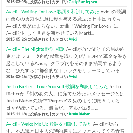
2015-03-05 に投稿された
|
カテゴリ:
Carly Rae Jepsen
Avicii – Waiting For Love 歌詞を和訳してみた
Aviciiの歌詞
は僕らの勇気や決意に形を与える魔法だ 日本国内でも
Avicii人気が止まらない。新曲「Waiting For Love」に、
Aviciiと同じく世界を沸かせているMarti...
2015-05-26 に投稿された
|
カテゴリ:
Avicii
Avicii – The Nights 歌詞 和訳
Aviciiが放つ父と子の男の約
束とは フォーク的な感覚を織り交ぜたEDMで革命を巻き
起こしているAvicii。クラブ内をそのまま描写するよう
な、ひたすらに都会的なトラックをリリースしている...
2015-02-15 に投稿された
|
カテゴリ:
Avicii
Justin Bieber – Love Yourself 歌詞を和訳してみた
Justin
Bieberが「例のあの人」に宛てた冷たいメッセージとは
Justin Bieberの新作"Purpose"を鬼のように聴きまくる
日々が続いている。最高だ。 アルバム5曲...
2015-11-18 に投稿された
|
カテゴリ:
Justin Bieber
Avicii – Wake Me Up 歌詞を和訳してみた
Aviciiが鳴ら
す、不思議と日本人の詩的感覚にスッと入ってくる青春