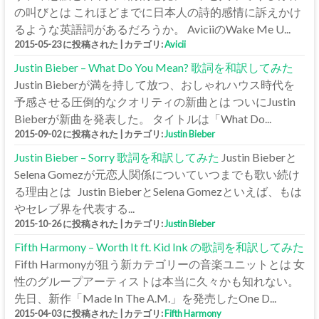
の叫びとは これほどまでに日本人の詩的感情に訴えかけ
るような英語詞があるだろうか。 AviciiのWake Me U...
2015-05-23 に投稿された
|
カテゴリ:
Avicii
Justin Bieber – What Do You Mean? 歌詞を和訳してみた
Justin Bieberが満を持して放つ、おしゃれハウス時代を
予感させる圧倒的なクオリティの新曲とは ついにJustin
Bieberが新曲を発表した。 タイトルは「What Do...
2015-09-02 に投稿された
|
カテゴリ:
Justin Bieber
Justin Bieber – Sorry 歌詞を和訳してみた
Justin Bieberと
Selena Gomezが元恋人関係についていつまでも歌い続け
る理由とは Justin BieberとSelena Gomezといえば、もは
やセレブ界を代表する...
2015-10-26 に投稿された
|
カテゴリ:
Justin Bieber
Fifth Harmony – Worth It ft. Kid Ink の歌詞を和訳してみた
Fifth Harmonyが狙う新カテゴリーの音楽ユニットとは 女
性のグループアーティストは本当に久々かも知れない。
先日、新作「Made In The A.M.」を発売したOne D...
2015-04-03 に投稿された
|
カテゴリ:
Fifth Harmony