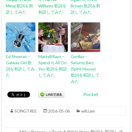
Minaj 歌詞を和
Williams 歌詞を
Brown 歌詞を和
訳してみた
和訳してみた
訳してみた
Ed Sheeran –
MattyBRaps –
Gorillaz –
Galway Girl 歌
Spend It All On
Saturnz Barz
詞を和訳してみ
You 歌詞を和訳
(Spirit House)
た
してみた
歌詞を和訳して
みた
Pocket
SONGTREE
2016-05-06
will.i.am
←
Mike Posner – I Took A Pill In Ibiza 歌詞を和訳して