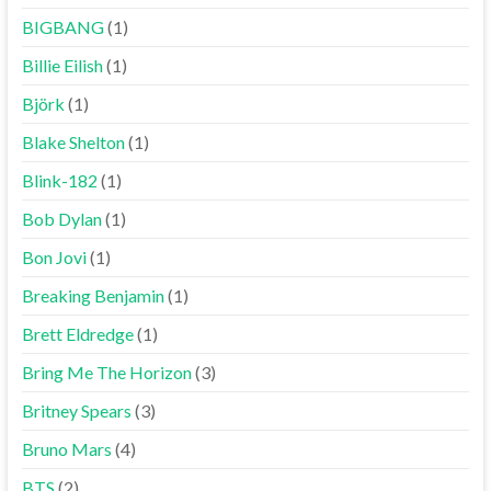
BIGBANG
(1)
Billie Eilish
(1)
Björk
(1)
Blake Shelton
(1)
Blink-182
(1)
Bob Dylan
(1)
Bon Jovi
(1)
Breaking Benjamin
(1)
Brett Eldredge
(1)
Bring Me The Horizon
(3)
Britney Spears
(3)
Bruno Mars
(4)
BTS
(2)