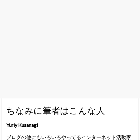
ちなみに筆者はこんな人
Yuriy Kusanagi
ブログの他にもいろいろやってるインターネット活動家