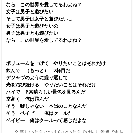
なら この世界を愛してるわよね？
女子は男子と遊びたい
そして男子は女子と遊びたいし
女子は男子と遊びたいの
男子は男子とも遊びたい
なら この世界を愛してるわよね？
ボリュームを上げて やりたいことはそれだけ
飲んで （もっと） 2杯目だ
デジャヴのように繰り返して
光を浴び続ける やりたいことはそれだけ
ハイで
9.素晴らしい景色を見るんだ
空高く 俺は飛んだ
そう 嘘じゃない 本当のことなんだ
そう ベイビー 俺はクールだ
ベイビー 俺はクールって感じだよな
9: 楽しいときとつまらないときでは同じ景色でも見