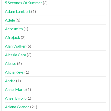
5 Seconds Of Summer
(3)
Adam Lambert
(1)
Adele
(3)
Aerosmith
(1)
Afrojack
(2)
Alan Walker
(5)
Alessia Cara
(3)
Alesso
(6)
Alicia Keys
(1)
Andra
(1)
Anne-Marie
(1)
Ansel Elgort
(1)
Ariana Grande
(21)