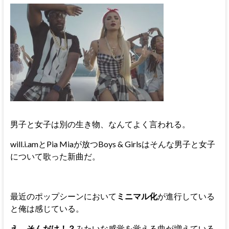
男子と女子は別の生き物、なんてよく言われる。
will.i.amとPia Miaが放つBoys & Girlsはそんな男子と女子
について歌った新曲だ。
最近のポップシーンにおいて
ミニマル化
が進行している
と俺は感じている。
え、そんだけ！？
みたいな感覚を覚える曲が増えている