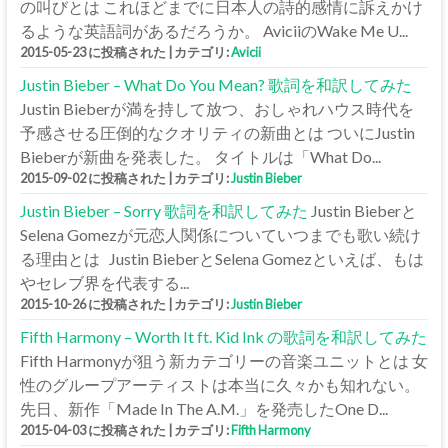
の叫びとは これほどまでに日本人の詩的感情に訴えかけ
るような英語詞があるだろうか。 AviciiのWake Me U...
2015-05-23 に投稿された
|
カテゴリ:
Avicii
Justin Bieber – What Do You Mean? 歌詞を和訳してみた
Justin Bieberが満を持して放つ、おしゃれハウス時代を
予感させる圧倒的なクオリティの新曲とは ついにJustin
Bieberが新曲を発表した。 タイトルは「What Do...
2015-09-02 に投稿された
|
カテゴリ:
Justin Bieber
Justin Bieber – Sorry 歌詞を和訳してみた
Justin Bieberと
Selena Gomezが元恋人関係についていつまでも歌い続け
る理由とは Justin BieberとSelena Gomezといえば、もは
やセレブ界を代表する...
2015-10-26 に投稿された
|
カテゴリ:
Justin Bieber
Fifth Harmony – Worth It ft. Kid Ink の歌詞を和訳してみた
Fifth Harmonyが狙う新カテゴリーの音楽ユニットとは 女
性のグループアーティストは本当に久々かも知れない。
先日、新作「Made In The A.M.」を発売したOne D...
2015-04-03 に投稿された
|
カテゴリ:
Fifth Harmony