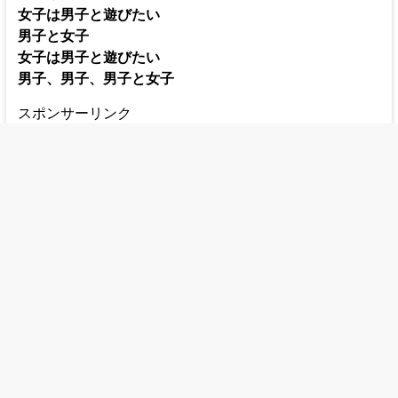
女子は男子と遊びたい
男子と女子
女子は男子と遊びたい
男子、男子、男子と女子
スポンサーリンク