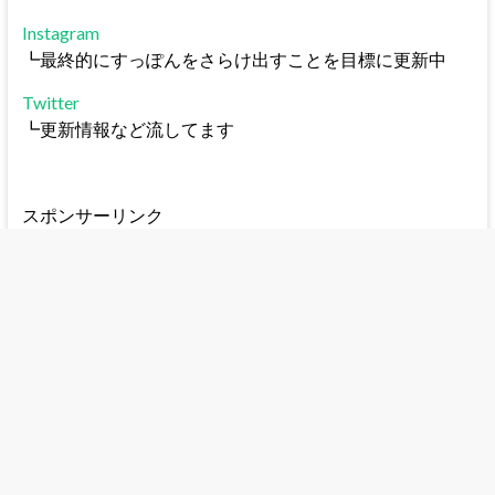
Instagram
┗最終的にすっぽんをさらけ出すことを目標に更新中
Twitter
┗更新情報など流してます
スポンサーリンク