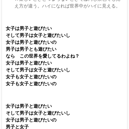
え方が違う。ハイになれば世界中がハイに見える。
女子は男子と遊びたい
そして男子は女子と遊びたいし
女子は男子と遊びたいの
男子は男子とも遊びたい
なら この世界を愛してるわよね？
女子は男子と遊びたい
そして男子は女子と遊びたいし
女子も女子と遊びたいの
女子も女子と遊びたいの
女子は男子と遊びたい
そして男子は女子と遊びたいし
女子は男子と遊びたいの
男子と女子