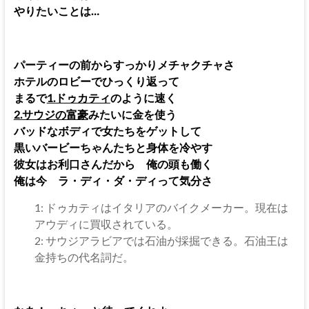
やりたいことは…
パーティーの前からすっかりメチャクチャさ
ホテルのロビーでひっくり返って
まるで
1.ドゥカティ
のように速く
2.サウジの富豪
みたいに金を使う
バッドなボディで女たちをゲットして
黒いバービーちゃんたちと身体を冷やす
彼女はお利口さんだから 俺の頭も働く
俺は今 ラ・ディ・ダ・ディって気分さ
1: ドゥカティはイタリアのバイクメーカー。現在は
アウディに買収されている。
2: サウジアラビアでは石油が採掘できる。石油王は
金持ちの代名詞だ。