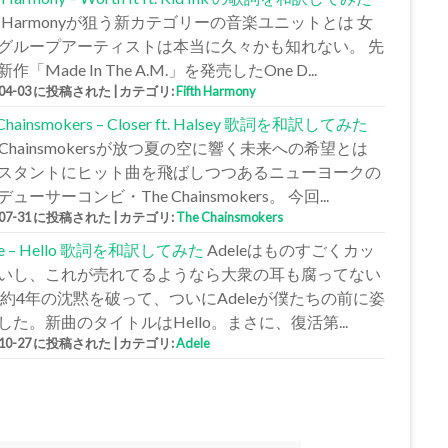
fth Harmonyが狙う新カテゴリーの音楽ユニットとは 女
グループアーティストは本当に久々かも知れない。 先
作「Made In The A.M.」を発売したOne D...
-04-03 に投稿された
|
カテゴリ:
Fifth Harmony
 Chainsmokers – Closer ft. Halsey 歌詞を和訳してみた
e Chainsmokersが放つ夏の空に響く未来への希望とは
スタントにヒット曲を飛ばしつつあるニューヨークの
ューサーコンビ・The Chainsmokers。 今回...
-07-31 に投稿された
|
カテゴリ:
The Chainsmokers
le – Hello 歌詞を和訳してみた
Adeleはものすごくカッ
いし、これが売れてるようなら大衆の耳も腐ってない
 約4年の沈黙を破って、ついにAdeleが僕たちの前に姿
した。新曲のタイトルはHello。まさに、復活第...
-10-27 に投稿された
|
カテゴリ:
Adele