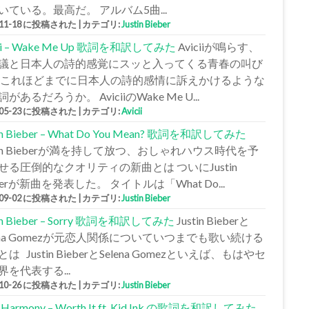
いている。最高だ。 アルバム5曲...
-11-18 に投稿された
|
カテゴリ:
Justin Bieber
cii – Wake Me Up 歌詞を和訳してみた
Aviciiが鳴らす、
議と日本人の詩的感覚にスッと入ってくる青春の叫び
 これほどまでに日本人の詩的感情に訴えかけるような
があるだろうか。 AviciiのWake Me U...
-05-23 に投稿された
|
カテゴリ:
Avicii
tin Bieber – What Do You Mean? 歌詞を和訳してみた
stin Bieberが満を持して放つ、おしゃれハウス時代を予
せる圧倒的なクオリティの新曲とは ついにJustin
berが新曲を発表した。 タイトルは「What Do...
-09-02 に投稿された
|
カテゴリ:
Justin Bieber
tin Bieber – Sorry 歌詞を和訳してみた
Justin Bieberと
lena Gomezが元恋人関係についていつまでも歌い続ける
は Justin BieberとSelena Gomezといえば、もはやセ
界を代表する...
-10-26 に投稿された
|
カテゴリ:
Justin Bieber
h Harmony – Worth It ft. Kid Ink の歌詞を和訳してみた