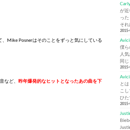
Carl
が近
った
それは
2015
Avi
いて、Mike Posnerはそのことをずっと気にしている
僕ら
人気が
同じ
2015
Avic
音など、
昨年爆発的なヒットとなったあの曲を下
とは
こし
ひた
2015
Jus
Bi
Jus