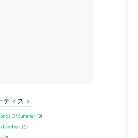
ーティスト
conds Of Summer
(3)
 Lambert
(1)
e
(3)