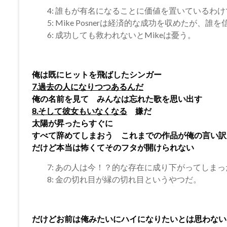
4: 誰もが有名になることに価値を置いているわ
5: Mike Posnerは経済的な成功を収めたが
6: 成功しても救われないとMikeは憂う。
俺は既にヒットを飛ばしたシンガー
7.過去の人になりつつあるんだ
俺の名前を見て みんなは忘れた歌を思い出す
8.そして彼女もいなくなる
嫌だ
太陽が昇ったらすぐに
すべて辞めてしまおう これまでの作品が俺の言い訳
だけど本当は怖くてそのフタが開けられない
7: あの人は今！？的な存在に成り下がってしま
8: 金の切れ目が縁の切れ目というやつだ。
だけどお前は俺みたいにハイになりたいとは思わない