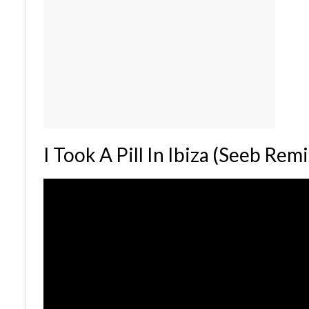
I Took A Pill In Ibiza (