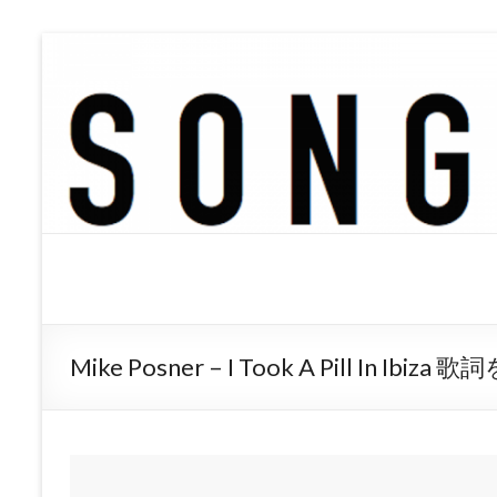
SONGTREE
洋楽歌詞の和訳なら
Mike Posner – I Took A Pill In Ib