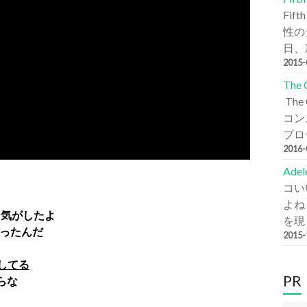
Fi
性の
日、新
2015
The
Th
コン
プロデ
2016
Ade
コい
よね
な気がしたよ
を現
ったんだ
2015
してる
PR
らな