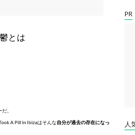
PR
憂鬱とは
ーだ。
 A Pill In Ibizaはそんな
自分が過去の存在になっ
人