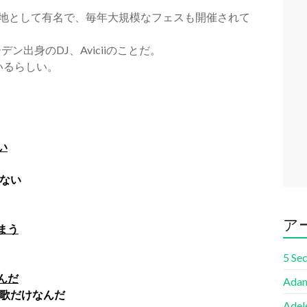
聖地として有名で、毎年大規模なフェスも開催されて
デン出身のDJ、Aviciiのことだ。
ているらしい。
い
ない
ア
まう
5 Se
んだ
Adam
歌だけなんだ
Adel