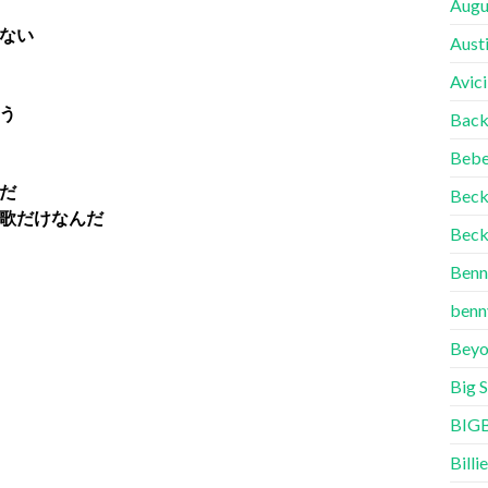
Augu
ない
Aust
Avici
う
Back
Bebe
だ
Bec
歌だけなんだ
Beck
Benn
benn
Beyo
Big 
BIG
Billie