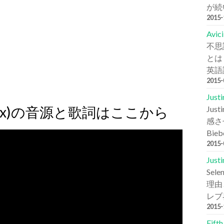
が続
2015
Avi
不思
とは
英語詞
2015
Jus
Seeb Remix)の音源と歌詞はここから
Ju
感さ
Bie
2015
Jus
Se
理由と
レブ
2015
Fift