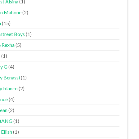
st Alsina
(1)
in Mahone
(2)
i
(15)
street Boys
(1)
 Rexha
(5)
k
(1)
y G
(4)
y Benassi
(1)
y blanco
(2)
ncé
(4)
Sean
(2)
BANG
(1)
 Eilish
(1)