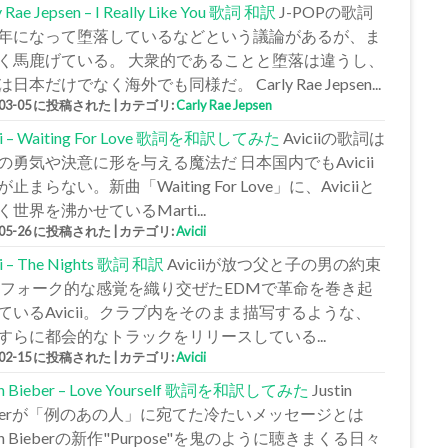
y Rae Jepsen – I Really Like You 歌詞 和訳
J-POPの歌詞
年になって堕落しているなどという議論があるが、ま
く馬鹿げている。 大衆的であることと堕落は違うし、
日本だけでなく海外でも同様だ。 Carly Rae Jepsen...
-03-05 に投稿された
|
カテゴリ:
Carly Rae Jepsen
cii – Waiting For Love 歌詞を和訳してみた
Aviciiの歌詞は
の勇気や決意に形を与える魔法だ 日本国内でもAvicii
止まらない。新曲「Waiting For Love」に、Aviciiと
く世界を沸かせているMarti...
-05-26 に投稿された
|
カテゴリ:
Avicii
ii – The Nights 歌詞 和訳
Aviciiが放つ父と子の男の約束
 フォーク的な感覚を織り交ぜたEDMで革命を巻き起
ているAvicii。クラブ内をそのまま描写するような、
すらに都会的なトラックをリリースしている...
-02-15 に投稿された
|
カテゴリ:
Avicii
tin Bieber – Love Yourself 歌詞を和訳してみた
Justin
eberが「例のあの人」に宛てた冷たいメッセージとは
tin Bieberの新作"Purpose"を鬼のように聴きまくる日々