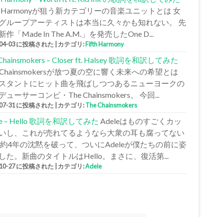
fth Harmonyが狙う新カテゴリーの音楽ユニットとは 女
グループアーティストは本当に久々かも知れない。 先
作「Made In The A.M.」を発売したOne D...
-04-03 に投稿された
|
カテゴリ:
Fifth Harmony
 Chainsmokers – Closer ft. Halsey 歌詞を和訳してみた
e Chainsmokersが放つ夏の空に響く未来への希望とは
スタントにヒット曲を飛ばしつつあるニューヨークの
ューサーコンビ・The Chainsmokers。 今回...
-07-31 に投稿された
|
カテゴリ:
The Chainsmokers
le – Hello 歌詞を和訳してみた
Adeleはものすごくカッ
いし、これが売れてるようなら大衆の耳も腐ってない
 約4年の沈黙を破って、ついにAdeleが僕たちの前に姿
した。新曲のタイトルはHello。まさに、復活第...
-10-27 に投稿された
|
カテゴリ:
Adele