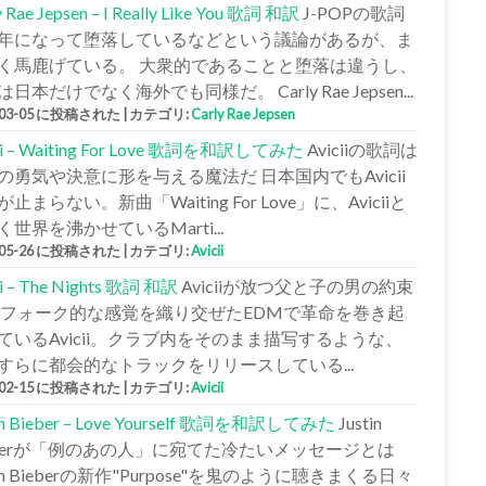
y Rae Jepsen – I Really Like You 歌詞 和訳
J-POPの歌詞
年になって堕落しているなどという議論があるが、ま
く馬鹿げている。 大衆的であることと堕落は違うし、
日本だけでなく海外でも同様だ。 Carly Rae Jepsen...
-03-05 に投稿された
|
カテゴリ:
Carly Rae Jepsen
cii – Waiting For Love 歌詞を和訳してみた
Aviciiの歌詞は
の勇気や決意に形を与える魔法だ 日本国内でもAvicii
止まらない。新曲「Waiting For Love」に、Aviciiと
く世界を沸かせているMarti...
-05-26 に投稿された
|
カテゴリ:
Avicii
ii – The Nights 歌詞 和訳
Aviciiが放つ父と子の男の約束
 フォーク的な感覚を織り交ぜたEDMで革命を巻き起
ているAvicii。クラブ内をそのまま描写するような、
すらに都会的なトラックをリリースしている...
-02-15 に投稿された
|
カテゴリ:
Avicii
tin Bieber – Love Yourself 歌詞を和訳してみた
Justin
eberが「例のあの人」に宛てた冷たいメッセージとは
tin Bieberの新作"Purpose"を鬼のように聴きまくる日々