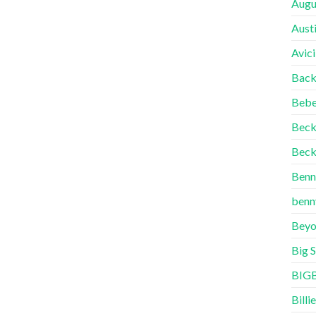
Augu
Aust
Avici
Back
Bebe
Bec
Beck
Benn
benn
Beyo
Big 
BIG
Billie