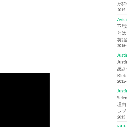
が続
2015
Avi
不思
とは
英語詞
2015
Jus
Ju
感さ
Bie
2015
Jus
Se
理由と
レブ
2015
Fift