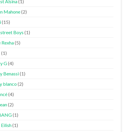
st Alsina
(1)
in Mahone
(2)
i
(15)
street Boys
(1)
 Rexha
(5)
k
(1)
y G
(4)
y Benassi
(1)
y blanco
(2)
ncé
(4)
Sean
(2)
BANG
(1)
 Eilish
(1)