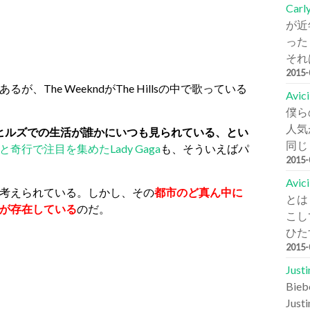
Carl
が近
った
それは
2015
he WeekndがThe Hillsの中で歌っている
Avi
僕ら
人気が
ヒルズでの生活が誰かにいつも見られている、とい
同じ
行で注目を集めたLady Gaga
も、そういえばパ
2015
Avic
考えられている。しかし、その
都市のど真ん中に
とは
が存在している
のだ。
こし
ひた
2015
Jus
Bi
Jus