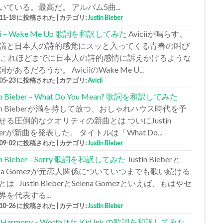
いている。最高だ。 アルバム5曲...
-11-18 に投稿された
|
カテゴリ:
Justin Bieber
cii – Wake Me Up 歌詞を和訳してみた
Aviciiが鳴らす、
議と日本人の詩的感覚にスッと入ってくる青春の叫び
 これほどまでに日本人の詩的感情に訴えかけるような
があるだろうか。 AviciiのWake Me U...
-05-23 に投稿された
|
カテゴリ:
Avicii
tin Bieber – What Do You Mean? 歌詞を和訳してみた
stin Bieberが満を持して放つ、おしゃれハウス時代を予
せる圧倒的なクオリティの新曲とは ついにJustin
berが新曲を発表した。 タイトルは「What Do...
-09-02 に投稿された
|
カテゴリ:
Justin Bieber
tin Bieber – Sorry 歌詞を和訳してみた
Justin Bieberと
lena Gomezが元恋人関係についていつまでも歌い続ける
は Justin BieberとSelena Gomezといえば、もはやセ
界を代表する...
-10-26 に投稿された
|
カテゴリ:
Justin Bieber
h Harmony – Worth It ft. Kid Ink の歌詞を和訳してみた