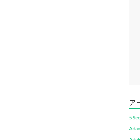
ア
5 Se
Adam
Adel