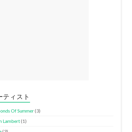
ーティスト
conds Of Summer
(3)
 Lambert
(1)
e
(3)