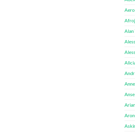
Aero
Afro
Alan
Ales
Ales
Alici
Andr
Anne
Ansel
Aria
Aron
Aski