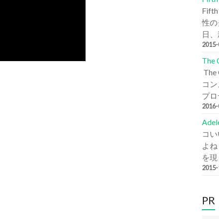
Fi
性の
日、新
2015
The
Th
コン
プロデ
2016
Ade
コい
よね
を現
2015
PR