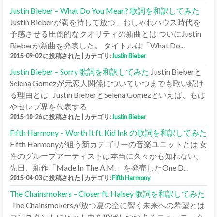
Justin Bieber – What Do You Mean? 歌詞を和訳してみた
Justin Bieberが満を持して放つ、おしゃれハウス時代を
予感させる圧倒的なクオリティの新曲とは ついにJustin
Bieberが新曲を発表した。 タイトルは「What Do...
2015-09-02 に投稿された
|
カテゴリ:
Justin Bieber
Justin Bieber – Sorry 歌詞を和訳してみた
Justin Bieberと
Selena Gomezが元恋人関係についていつまでも歌い続け
る理由とは Justin BieberとSelena Gomezといえば、もは
やセレブ界を代表する...
2015-10-26 に投稿された
|
カテゴリ:
Justin Bieber
Fifth Harmony – Worth It ft. Kid Ink の歌詞を和訳してみた
Fifth Harmonyが狙う新カテゴリーの音楽ユニットとは 女
性のグループアーティストは本当に久々かも知れない。
先日、新作「Made In The A.M.」を発売したOne D...
2015-04-03 に投稿された
|
カテゴリ:
Fifth Harmony
The Chainsmokers – Closer ft. Halsey 歌詞を和訳してみた
The Chainsmokersが放つ夏の空に響く未来への希望とは
コンスタントにヒット曲を飛ばしつつあるニューヨーク