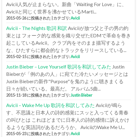
Avicii人気が止まらない。新曲「Waiting For Love」に、
Aviciiと同じく世界を沸かせているMarti...
2015-05-26 に投稿された
|
カテゴリ:
Avicii
Avicii – The Nights 歌詞 和訳
Aviciiが放つ父と子の男の約
束とは フォーク的な感覚を織り交ぜたEDMで革命を巻き
起こしているAvicii。クラブ内をそのまま描写するよう
な、ひたすらに都会的なトラックをリリースしている...
2015-02-15 に投稿された
|
カテゴリ:
Avicii
Justin Bieber – Love Yourself 歌詞を和訳してみた
Justin
Bieberが「例のあの人」に宛てた冷たいメッセージとは
Justin Bieberの新作"Purpose"を鬼のように聴きまくる
日々が続いている。最高だ。 アルバム5曲...
2015-11-18 に投稿された
|
カテゴリ:
Justin Bieber
Avicii – Wake Me Up 歌詞を和訳してみた
Aviciiが鳴ら
す、不思議と日本人の詩的感覚にスッと入ってくる青春
の叫びとは これほどまでに日本人の詩的感情に訴えかけ
るような英語詞があるだろうか。 AviciiのWake Me U...
2015-05-23 に投稿された
|
カテゴリ:
Avicii