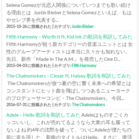
Selena Gomezが元恋人関係についていつまでも歌い続け
る理由とは Justin BieberとSelena Gomezといえば、もは
やセレブ界を代表する...
2015-10-26 に投稿された
|
カテゴリ:
Justin Bieber
Fifth Harmony – Worth It ft. Kid Ink の歌詞を和訳してみた
Fifth Harmonyが狙う新カテゴリーの音楽ユニットとは 女
性のグループアーティストは本当に久々かも知れない。
先日、新作「Made In The A.M.」を発売したOne D...
2015-04-03 に投稿された
|
カテゴリ:
Fifth Harmony
The Chainsmokers – Closer ft. Halsey 歌詞を和訳してみた
The Chainsmokersが放つ夏の空に響く未来への希望とは
コンスタントにヒット曲を飛ばしつつあるニューヨーク
のプロデューサーコンビ・The Chainsmokers。 今回...
2016-07-31 に投稿された
|
カテゴリ:
The Chainsmokers
Adele – Hello 歌詞を和訳してみた
Adeleはものすごくカ
ッコいいし、これが売れてるようなら大衆の耳も腐って
ないよね 約4年の沈黙を破って、ついにAdeleが僕たちの
前に姿を現した。新曲のタイトルはHello。まさに、復活