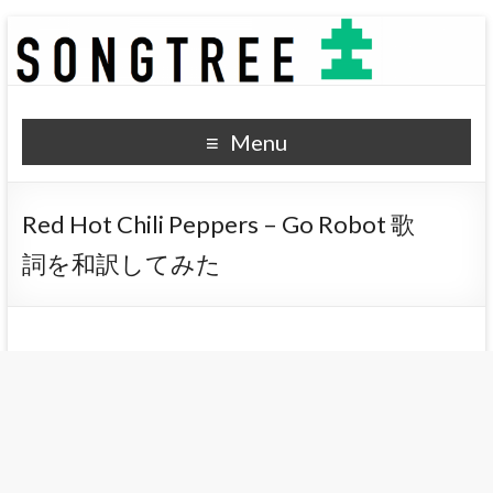
SONGTREE
洋楽歌詞の和訳なら
Menu
Red Hot Chili Peppers – Go Robot 歌
詞を和訳してみた