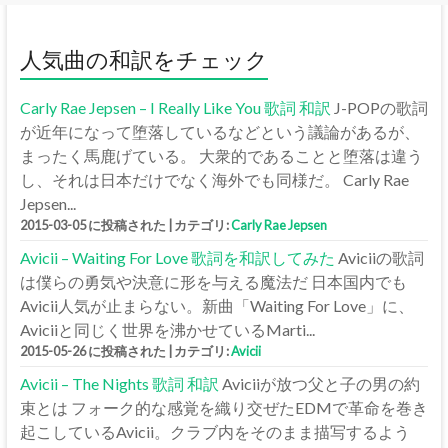
人気曲の和訳をチェック
Carly Rae Jepsen – I Really Like You 歌詞 和訳
J-POPの歌詞
が近年になって堕落しているなどという議論があるが、
まったく馬鹿げている。 大衆的であることと堕落は違う
し、それは日本だけでなく海外でも同様だ。 Carly Rae
Jepsen...
2015-03-05 に投稿された
|
カテゴリ:
Carly Rae Jepsen
Avicii – Waiting For Love 歌詞を和訳してみた
Aviciiの歌詞
は僕らの勇気や決意に形を与える魔法だ 日本国内でも
Avicii人気が止まらない。新曲「Waiting For Love」に、
Aviciiと同じく世界を沸かせているMarti...
2015-05-26 に投稿された
|
カテゴリ:
Avicii
Avicii – The Nights 歌詞 和訳
Aviciiが放つ父と子の男の約
束とは フォーク的な感覚を織り交ぜたEDMで革命を巻き
起こしているAvicii。クラブ内をそのまま描写するよう