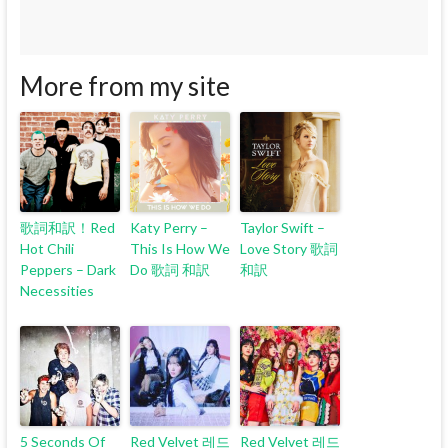
More from my site
歌詞和訳！Red
Katy Perry –
Taylor Swift –
Hot Chili
This Is How We
Love Story 歌詞
Peppers – Dark
Do 歌詞 和訳
和訳
Necessities
5 Seconds Of
Red Velvet 레드
Red Velvet 레드