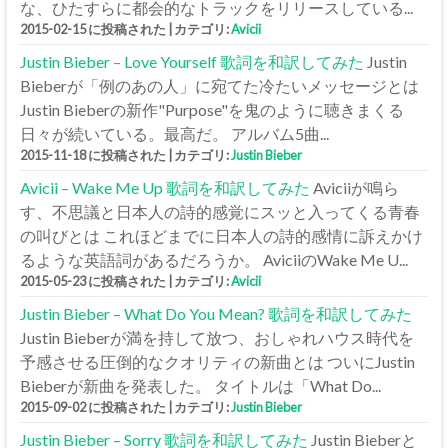
な、ひたすらに都会的なトラックをリリースしている...
2015-02-15 に投稿された
|
カテゴリ:
Avicii
Justin Bieber – Love Yourself 歌詞を和訳してみた
Justin
Bieberが「例のあの人」に宛てた冷たいメッセージとは
Justin Bieberの新作"Purpose"を鬼のように聴きまくる
日々が続いている。最高だ。 アルバム5曲...
2015-11-18 に投稿された
|
カテゴリ:
Justin Bieber
Avicii – Wake Me Up 歌詞を和訳してみた
Aviciiが鳴ら
す、不思議と日本人の詩的感覚にスッと入ってくる青春
の叫びとは これほどまでに日本人の詩的感情に訴えかけ
るような英語詞があるだろうか。 AviciiのWake Me U...
2015-05-23 に投稿された
|
カテゴリ:
Avicii
Justin Bieber – What Do You Mean? 歌詞を和訳してみた
Justin Bieberが満を持して放つ、おしゃれハウス時代を
予感させる圧倒的なクオリティの新曲とは ついにJustin
Bieberが新曲を発表した。 タイトルは「What Do...
2015-09-02 に投稿された
|
カテゴリ:
Justin Bieber
Justin Bieber – Sorry 歌詞を和訳してみた
Justin Bieberと