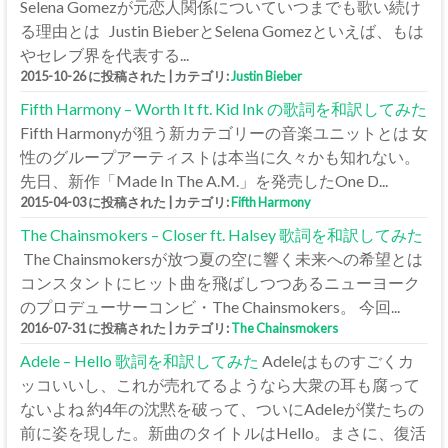
Selena Gomezが元恋人関係についていつまでも歌い続け
る理由とは Justin BieberとSelena Gomezといえば、もは
やセレブ界を代表する...
2015-10-26 に投稿された
|
カテゴリ:
Justin Bieber
Fifth Harmony – Worth It ft. Kid Ink の歌詞を和訳してみた
Fifth Harmonyが狙う新カテゴリーの音楽ユニットとは 女
性のグループアーティストは本当に久々かも知れない。
先日、新作「Made In The A.M.」を発売したOne D...
2015-04-03 に投稿された
|
カテゴリ:
Fifth Harmony
The Chainsmokers – Closer ft. Halsey 歌詞を和訳してみた
The Chainsmokersが放つ夏の空に響く未来への希望とは
コンスタントにヒット曲を飛ばしつつあるニューヨーク
のプロデューサーコンビ・The Chainsmokers。 今回...
2016-07-31 に投稿された
|
カテゴリ:
The Chainsmokers
Adele – Hello 歌詞を和訳してみた
Adeleはものすごくカ
ッコいいし、これが売れてるようなら大衆の耳も腐って
ないよね 約4年の沈黙を破って、ついにAdeleが僕たちの
前に姿を現した。新曲のタイトルはHello。まさに、復活