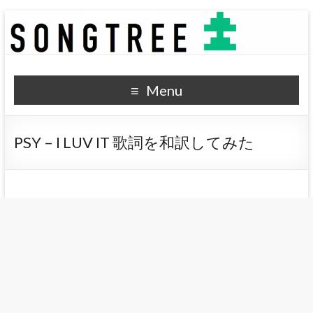
SONGTREE
洋楽歌詞の和訳なら
Menu
PSY – I LUV IT 歌詞を和訳してみた