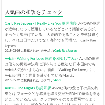
人気曲の和訳をチェック
Carly Rae Jepsen – I Really Like You 歌詞 和訳
J-POPの歌詞
が近年になって堕落しているなどという議論があるが、
まったく馬鹿げている。 大衆的であることと堕落は違う
し、それは日本だけでなく海外でも同様だ。 Carly Rae
Jepsen...
2015-03-05 に投稿された
|
カテゴリ:
Carly Rae Jepsen
Avicii – Waiting For Love 歌詞を和訳してみた
Aviciiの歌詞
は僕らの勇気や決意に形を与える魔法だ 日本国内でも
Avicii人気が止まらない。新曲「Waiting For Love」に、
Aviciiと同じく世界を沸かせているMarti...
2015-05-26 に投稿された
|
カテゴリ:
Avicii
Avicii – The Nights 歌詞 和訳
Aviciiが放つ父と子の男の約
束とは フォーク的な感覚を織り交ぜたEDMで革命を巻き
起こしているAvicii。クラブ内をそのまま描写するよう
な、ひたすらに都会的なトラックをリリースしている...