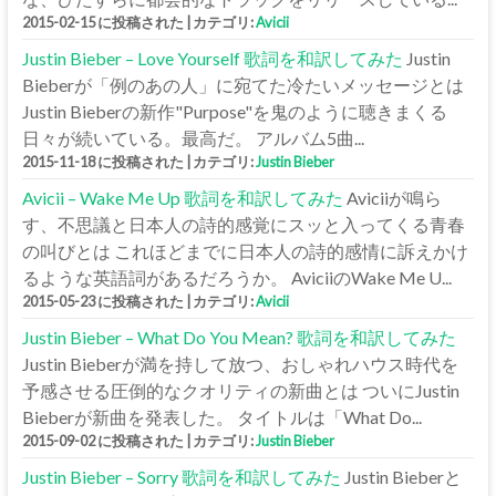
2015-02-15 に投稿された
|
カテゴリ:
Avicii
Justin Bieber – Love Yourself 歌詞を和訳してみた
Justin
Bieberが「例のあの人」に宛てた冷たいメッセージとは
Justin Bieberの新作"Purpose"を鬼のように聴きまくる
日々が続いている。最高だ。 アルバム5曲...
2015-11-18 に投稿された
|
カテゴリ:
Justin Bieber
Avicii – Wake Me Up 歌詞を和訳してみた
Aviciiが鳴ら
す、不思議と日本人の詩的感覚にスッと入ってくる青春
の叫びとは これほどまでに日本人の詩的感情に訴えかけ
るような英語詞があるだろうか。 AviciiのWake Me U...
2015-05-23 に投稿された
|
カテゴリ:
Avicii
Justin Bieber – What Do You Mean? 歌詞を和訳してみた
Justin Bieberが満を持して放つ、おしゃれハウス時代を
予感させる圧倒的なクオリティの新曲とは ついにJustin
Bieberが新曲を発表した。 タイトルは「What Do...
2015-09-02 に投稿された
|
カテゴリ:
Justin Bieber
Justin Bieber – Sorry 歌詞を和訳してみた
Justin Bieberと