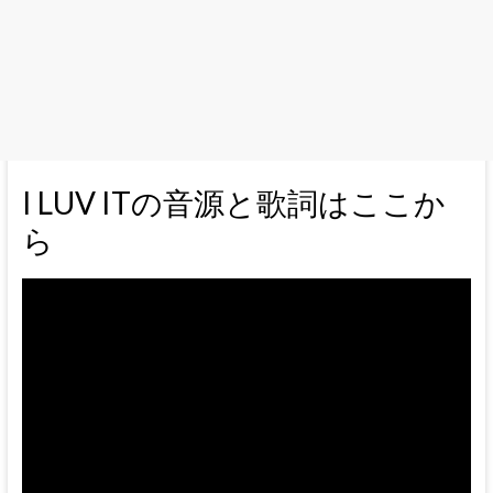
I LUV ITの音源と歌詞はここか
ら