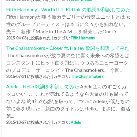
Fifth Harmony – Worth It ft. Kid Ink の歌詞を和訳してみた
Fifth Harmonyが狙う新カテゴリーの音楽ユニットとは 女
性のグループアーティストは本当に久々かも知れない。
先日、新作「Made In The A.M.」を発売したOne D...
2015-04-03 に投稿された
|
カテゴリ:
Fifth Harmony
The Chainsmokers – Closer ft. Halsey 歌詞を和訳してみた
The Chainsmokersが放つ夏の空に響く未来への希望とは
コンスタントにヒット曲を飛ばしつつあるニューヨーク
のプロデューサーコンビ・The Chainsmokers。 今回...
2016-07-31 に投稿された
|
カテゴリ:
The Chainsmokers
Adele – Hello 歌詞を和訳してみた
Adeleはものすごくカ
ッコいいし、これが売れてるようなら大衆の耳も腐って
ないよね 約4年の沈黙を破って、ついにAdeleが僕たちの
前に姿を現した。新曲のタイトルはHello。まさに、復活
第...
2015-10-27 に投稿された
|
カテゴリ:
Adele