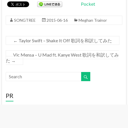
Pocket
SONGTREE
2015-06-16
Meghan Trainor
←
Taylor Swift – Shake It Off 歌詞を和訳してみた
Vic Mensa – U Mad ft. Kanye West 歌詞を和訳してみ
た
→
PR