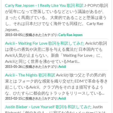
Carly Rae Jepsen – I Really Like You 歌詞 和訳
J-POPの歌詞
が近年になって堕落しているなどという議論があるが、
まったく馬鹿げている。 大衆的であることと堕落は違う
し、それは日本だけでなく海外でも同様だ。 Carly Rae
Jepsen...
2015-03-05 に投稿された
|
カテゴリ:
Carly Rae Jepsen
Avicii – Waiting For Love 歌詞を和訳してみた
Aviciiの歌詞
は僕らの勇気や決意に形を与える魔法だ 日本国内でも
Avicii人気が止まらない。新曲「Waiting For Love」に、
Aviciiと同じく世界を沸かせているMarti...
2015-05-26 に投稿された
|
カテゴリ:
Avicii
Avicii – The Nights 歌詞 和訳
Aviciiが放つ父と子の男の約
束とは フォーク的な感覚を織り交ぜたEDMで革命を巻き
起こしているAvicii。クラブ内をそのまま描写するよう
な、ひたすらに都会的なトラックをリリースしている...
2015-02-15 に投稿された
|
カテゴリ:
Avicii
Justin Bieber – Love Yourself 歌詞を和訳してみた
Justin
Bieberが「例のあの人」に宛てた冷たいメッセージとは