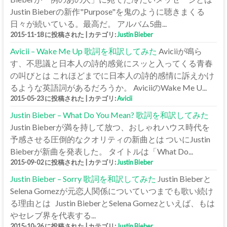
Justin Bieberの新作"Purpose"を鬼のように聴きまくる
日々が続いている。最高だ。 アルバム5曲...
2015-11-18 に投稿された
|
カテゴリ:
Justin Bieber
Avicii – Wake Me Up 歌詞を和訳してみた
Aviciiが鳴ら
す、不思議と日本人の詩的感覚にスッと入ってくる青春
の叫びとは これほどまでに日本人の詩的感情に訴えかけ
るような英語詞があるだろうか。 AviciiのWake Me U...
2015-05-23 に投稿された
|
カテゴリ:
Avicii
Justin Bieber – What Do You Mean? 歌詞を和訳してみた
Justin Bieberが満を持して放つ、おしゃれハウス時代を
予感させる圧倒的なクオリティの新曲とは ついにJustin
Bieberが新曲を発表した。 タイトルは「What Do...
2015-09-02 に投稿された
|
カテゴリ:
Justin Bieber
Justin Bieber – Sorry 歌詞を和訳してみた
Justin Bieberと
Selena Gomezが元恋人関係についていつまでも歌い続け
る理由とは Justin BieberとSelena Gomezといえば、もは
やセレブ界を代表する...
2015-10-26 に投稿された
|
カテゴリ:
Justin Bieber