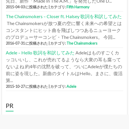
先日、新作「Made In The A.M.」を発売したOne D...
2015-04-03 に投稿された
|
カテゴリ:
Fifth Harmony
The Chainsmokers – Closer ft. Halsey 歌詞を和訳してみた
The Chainsmokersが放つ夏の空に響く未来への希望とは
コンスタントにヒット曲を飛ばしつつあるニューヨーク
のプロデューサーコンビ・The Chainsmokers。 今回...
2016-07-31 に投稿された
|
カテゴリ:
The Chainsmokers
Adele – Hello 歌詞を和訳してみた
Adeleはものすごくカ
ッコいいし、これが売れてるようなら大衆の耳も腐って
ないよね 約4年の沈黙を破って、ついにAdeleが僕たちの
前に姿を現した。新曲のタイトルはHello。まさに、復活
第...
2015-10-27 に投稿された
|
カテゴリ:
Adele
PR