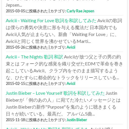
Jepsen...
2015-03-05 に投稿された
|
カテゴリ:
Carly Rae Jepsen
Avicii – Waiting For Love 歌詞を和訳してみた
Aviciiの歌詞
は僕らの勇気や決意に形を与える魔法だ 日本国内でも
Avicii人気が止まらない。新曲「Waiting For Love」に、
Aviciiと同じく世界を沸かせているMarti...
2015-05-26 に投稿された
|
カテゴリ:
Avicii
Avicii – The Nights 歌詞 和訳
Aviciiが放つ父と子の男の約
束とは フォーク的な感覚を織り交ぜたEDMで革命を巻き
起こしているAvicii。クラブ内をそのまま描写するよう
な、ひたすらに都会的なトラックをリリースしている...
2015-02-15 に投稿された
|
カテゴリ:
Avicii
Justin Bieber – Love Yourself 歌詞を和訳してみた
Justin
Bieberが「例のあの人」に宛てた冷たいメッセージとは
Justin Bieberの新作"Purpose"を鬼のように聴きまくる
日々が続いている。最高だ。 アルバム5曲...
2015-11-18 に投稿された
|
カテゴリ:
Justin Bieber