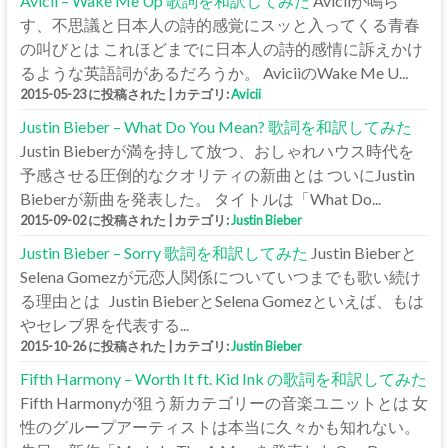
Avicii – Wake Me Up 歌詞を和訳してみた
Aviciiが鳴ら
す、不思議と日本人の詩的感覚にスッと入ってくる青春
の叫びとは これほどまでに日本人の詩的感情に訴えかけ
るような英語詞があるだろうか。 AviciiのWake Me U...
2015-05-23 に投稿された
|
カテゴリ:
Avicii
Justin Bieber – What Do You Mean? 歌詞を和訳してみた
Justin Bieberが満を持して放つ、おしゃれハウス時代を
予感させる圧倒的なクオリティの新曲とは ついにJustin
Bieberが新曲を発表した。 タイトルは「What Do...
2015-09-02 に投稿された
|
カテゴリ:
Justin Bieber
Justin Bieber – Sorry 歌詞を和訳してみた
Justin Bieberと
Selena Gomezが元恋人関係についていつまでも歌い続け
る理由とは Justin BieberとSelena Gomezといえば、もは
やセレブ界を代表する...
2015-10-26 に投稿された
|
カテゴリ:
Justin Bieber
Fifth Harmony – Worth It ft. Kid Ink の歌詞を和訳してみた
Fifth Harmonyが狙う新カテゴリーの音楽ユニットとは 女
性のグループアーティストは本当に久々かも知れない。