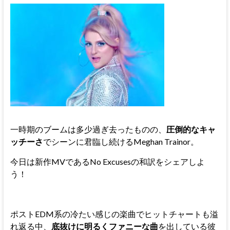
一時期のブームは多少過ぎ去ったものの、
圧倒的なキャ
ッチーさ
でシーンに君臨し続けるMeghan Trainor。
今日は新作MVであるNo Excusesの和訳をシェアしよ
う！
ポストEDM系の冷たい感じの楽曲でヒットチャートも溢
れ返る中、
底抜けに明るくファニーな曲
を出している彼