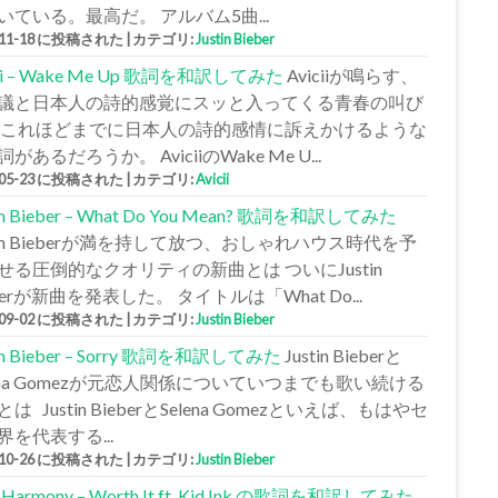
いている。最高だ。 アルバム5曲...
-11-18 に投稿された
|
カテゴリ:
Justin Bieber
cii – Wake Me Up 歌詞を和訳してみた
Aviciiが鳴らす、
議と日本人の詩的感覚にスッと入ってくる青春の叫び
 これほどまでに日本人の詩的感情に訴えかけるような
があるだろうか。 AviciiのWake Me U...
-05-23 に投稿された
|
カテゴリ:
Avicii
tin Bieber – What Do You Mean? 歌詞を和訳してみた
stin Bieberが満を持して放つ、おしゃれハウス時代を予
せる圧倒的なクオリティの新曲とは ついにJustin
berが新曲を発表した。 タイトルは「What Do...
-09-02 に投稿された
|
カテゴリ:
Justin Bieber
tin Bieber – Sorry 歌詞を和訳してみた
Justin Bieberと
lena Gomezが元恋人関係についていつまでも歌い続ける
は Justin BieberとSelena Gomezといえば、もはやセ
界を代表する...
-10-26 に投稿された
|
カテゴリ:
Justin Bieber
h Harmony – Worth It ft. Kid Ink の歌詞を和訳してみた