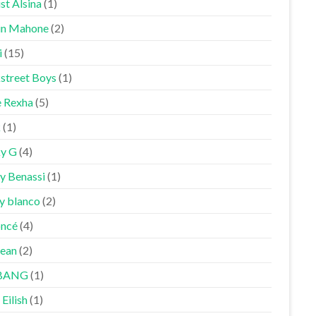
st Alsina
(1)
in Mahone
(2)
i
(15)
street Boys
(1)
 Rexha
(5)
k
(1)
y G
(4)
y Benassi
(1)
y blanco
(2)
ncé
(4)
Sean
(2)
BANG
(1)
 Eilish
(1)