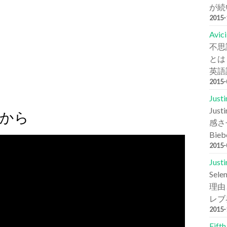
が続
2015
Avi
不思
とは
英語詞
2015
Jus
Ju
こから
感さ
Bie
2015
Jus
Se
理由と
レブ
2015
Fift