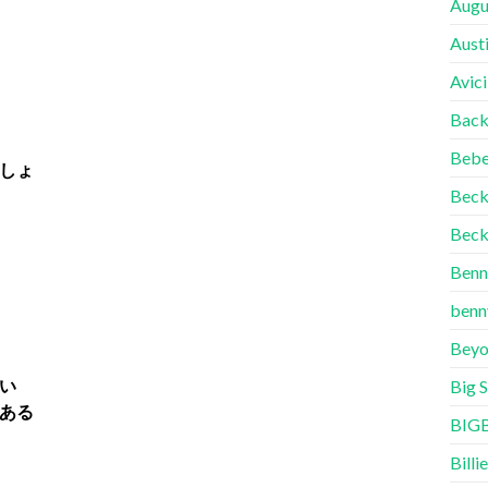
Augu
Aust
Avici
Back
Bebe
しょ
Bec
Beck
Benn
benn
Beyo
い
Big 
ある
BIG
Billie