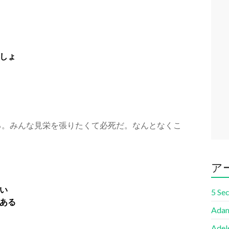
しょ
している。みんな見栄を張りたくて必死だ。なんとなくこ
ア
い
5 Se
ある
Adam
Adel