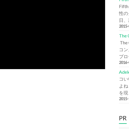
Fi
性の
日、新
2015
The
Th
コン
プロデ
2016
Ade
コい
よね
を現
2015
PR