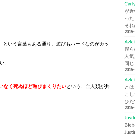
Carl
が近
った
それは
2015
Avi
ハードに遊ぶ）という言葉もある通り、遊びもハードなのがカッ
僕ら
人気が
い。
同じ
2015
Avic
いなく死ぬほど遊びまくりたい
という、全人類が共
とは
こし
ひた
2015
Jus
Bi
Jus