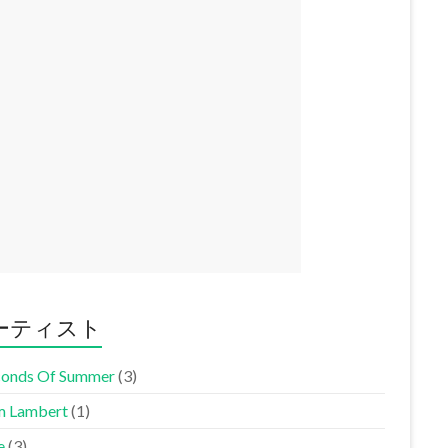
ーティスト
conds Of Summer
(3)
 Lambert
(1)
e
(3)