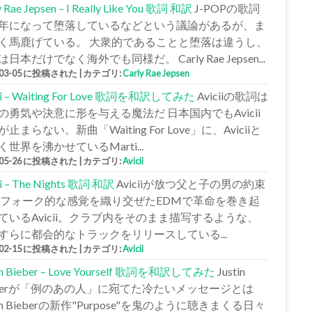
y Rae Jepsen – I Really Like You 歌詞 和訳
J-POPの歌詞
年になって堕落しているなどという議論があるが、ま
く馬鹿げている。 大衆的であることと堕落は違うし、
日本だけでなく海外でも同様だ。 Carly Rae Jepsen...
-03-05 に投稿された
|
カテゴリ:
Carly Rae Jepsen
cii – Waiting For Love 歌詞を和訳してみた
Aviciiの歌詞は
の勇気や決意に形を与える魔法だ 日本国内でもAvicii
止まらない。新曲「Waiting For Love」に、Aviciiと
く世界を沸かせているMarti...
-05-26 に投稿された
|
カテゴリ:
Avicii
ii – The Nights 歌詞 和訳
Aviciiが放つ父と子の男の約束
 フォーク的な感覚を織り交ぜたEDMで革命を巻き起
ているAvicii。クラブ内をそのまま描写するような、
すらに都会的なトラックをリリースしている...
-02-15 に投稿された
|
カテゴリ:
Avicii
tin Bieber – Love Yourself 歌詞を和訳してみた
Justin
eberが「例のあの人」に宛てた冷たいメッセージとは
tin Bieberの新作"Purpose"を鬼のように聴きまくる日々