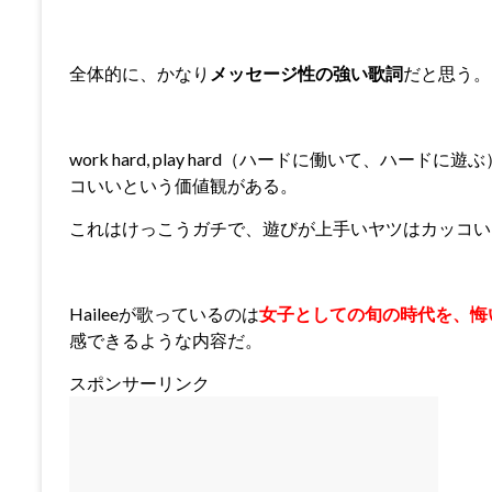
全体的に、かなり
メッセージ性の強い歌詞
だと思う。
work hard, play hard（ハードに働いて、
コいいという価値観がある。
これはけっこうガチで、遊びが上手いヤツはカッコい
Haileeが歌っているのは
女子としての旬の時代を、悔
感できるような内容だ。
スポンサーリンク