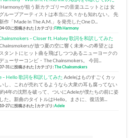
fth Harmonyが狙う新カテゴリーの音楽ユニットとは 女
グループアーティストは本当に久々かも知れない。 先
作「Made In The A.M.」を発売したOne D...
-04-03 に投稿された
|
カテゴリ:
Fifth Harmony
 Chainsmokers – Closer ft. Halsey 歌詞を和訳してみた
e Chainsmokersが放つ夏の空に響く未来への希望とは
スタントにヒット曲を飛ばしつつあるニューヨークの
ューサーコンビ・The Chainsmokers。 今回...
-07-31 に投稿された
|
カテゴリ:
The Chainsmokers
le – Hello 歌詞を和訳してみた
Adeleはものすごくカッ
いし、これが売れてるようなら大衆の耳も腐ってない
 約4年の沈黙を破って、ついにAdeleが僕たちの前に姿
した。新曲のタイトルはHello。まさに、復活第...
-10-27 に投稿された
|
カテゴリ:
Adele