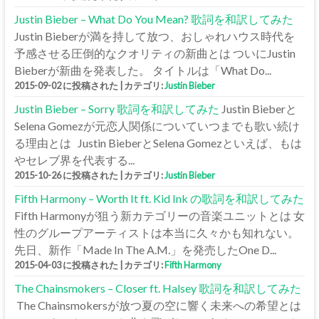
Justin Bieber – What Do You Mean? 歌詞を和訳してみた
Justin Bieberが満を持して放つ、おしゃれハウス時代を
予感させる圧倒的なクオリティの新曲とは ついにJustin
Bieberが新曲を発表した。 タイトルは「What Do...
2015-09-02 に投稿された
|
カテゴリ:
Justin Bieber
Justin Bieber – Sorry 歌詞を和訳してみた
Justin Bieberと
Selena Gomezが元恋人関係についていつまでも歌い続け
る理由とは Justin BieberとSelena Gomezといえば、もは
やセレブ界を代表する...
2015-10-26 に投稿された
|
カテゴリ:
Justin Bieber
Fifth Harmony – Worth It ft. Kid Ink の歌詞を和訳してみた
Fifth Harmonyが狙う新カテゴリーの音楽ユニットとは 女
性のグループアーティストは本当に久々かも知れない。
先日、新作「Made In The A.M.」を発売したOne D...
2015-04-03 に投稿された
|
カテゴリ:
Fifth Harmony
The Chainsmokers – Closer ft. Halsey 歌詞を和訳してみた
The Chainsmokersが放つ夏の空に響く未来への希望とは