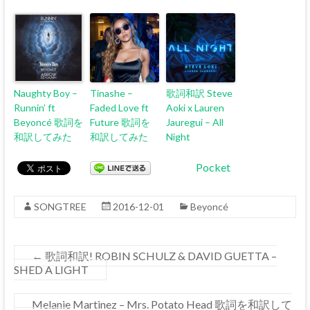
Naughty Boy –
Tinashe –
歌詞和訳 Steve
Runnin’ ft
Faded Love ft
Aoki x Lauren
Beyoncé 歌詞を
Future 歌詞を
Jauregui – All
和訳してみた
和訳してみた
Night
Pocket
SONGTREE
2016-12-01
Beyoncé
←
歌詞和訳! ROBIN SCHULZ & DAVID GUETTA –
SHED A LIGHT
Melanie Martinez – Mrs. Potato Head 歌詞を和訳して