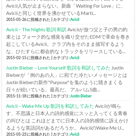
Avicii人気が止まらない。新曲「Waiting For Love」に、
Aviciiと同じく世界を沸かせているMarti...
2015-05-26 に投稿された
|
カテゴリ:
Avicii
Avicii – The Nights 歌詞 和訳
Aviciiが放つ父と子の男の約
束とは フォーク的な感覚を織り交ぜたEDMで革命を巻き
起こしているAvicii。クラブ内をそのまま描写するよう
な、ひたすらに都会的なトラックをリリースしている...
2015-02-15 に投稿された
|
カテゴリ:
Avicii
Justin Bieber – Love Yourself 歌詞を和訳してみた
Justin
Bieberが「例のあの人」に宛てた冷たいメッセージとは
Justin Bieberの新作"Purpose"を鬼のように聴きまくる
日々が続いている。最高だ。 アルバム5曲...
2015-11-18 に投稿された
|
カテゴリ:
Justin Bieber
Avicii – Wake Me Up 歌詞を和訳してみた
Aviciiが鳴ら
す、不思議と日本人の詩的感覚にスッと入ってくる青春
の叫びとは これほどまでに日本人の詩的感情に訴えかけ
るような英語詞があるだろうか。 AviciiのWake Me U...
2015-05-23 に投稿された
|
カテゴリ:
Avicii