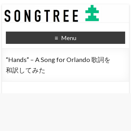
SONGTREE
洋楽歌詞の和訳なら
Menu
“Hands” – A Song for Orlando 歌詞を
和訳してみた