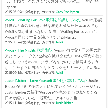
し、それは日本だけでなく海外でも同様だ。 Carly Rae
Jepsen...
2015-03-05 に投稿された
|
カテゴリ:
Carly Rae Jepsen
Avicii – Waiting For Love 歌詞を和訳してみた
Aviciiの歌詞
は僕らの勇気や決意に形を与える魔法だ 日本国内でも
Avicii人気が止まらない。新曲「Waiting For Love」に、
Aviciiと同じく世界を沸かせているMarti...
2015-05-26 に投稿された
|
カテゴリ:
Avicii
Avicii – The Nights 歌詞 和訳
Aviciiが放つ父と子の男の約
束とは フォーク的な感覚を織り交ぜたEDMで革命を巻き
起こしているAvicii。クラブ内をそのまま描写するよう
な、ひたすらに都会的なトラックをリリースしている...
2015-02-15 に投稿された
|
カテゴリ:
Avicii
Justin Bieber – Love Yourself 歌詞を和訳してみた
Justin
Bieberが「例のあの人」に宛てた冷たいメッセージとは
Justin Bieberの新作"Purpose"を鬼のように聴きまくる
日々が続いている。最高だ。 アルバム5曲...
2015-11-18 に投稿された
|
カテゴリ:
Justin Bieber