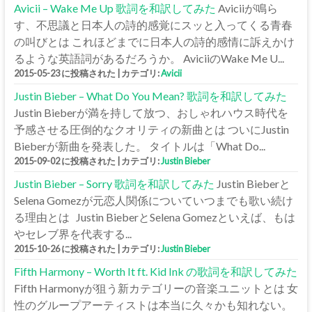
Avicii – Wake Me Up 歌詞を和訳してみた
Aviciiが鳴ら
す、不思議と日本人の詩的感覚にスッと入ってくる青春
の叫びとは これほどまでに日本人の詩的感情に訴えかけ
るような英語詞があるだろうか。 AviciiのWake Me U...
2015-05-23 に投稿された
|
カテゴリ:
Avicii
Justin Bieber – What Do You Mean? 歌詞を和訳してみた
Justin Bieberが満を持して放つ、おしゃれハウス時代を
予感させる圧倒的なクオリティの新曲とは ついにJustin
Bieberが新曲を発表した。 タイトルは「What Do...
2015-09-02 に投稿された
|
カテゴリ:
Justin Bieber
Justin Bieber – Sorry 歌詞を和訳してみた
Justin Bieberと
Selena Gomezが元恋人関係についていつまでも歌い続け
る理由とは Justin BieberとSelena Gomezといえば、もは
やセレブ界を代表する...
2015-10-26 に投稿された
|
カテゴリ:
Justin Bieber
Fifth Harmony – Worth It ft. Kid Ink の歌詞を和訳してみた
Fifth Harmonyが狙う新カテゴリーの音楽ユニットとは 女
性のグループアーティストは本当に久々かも知れない。