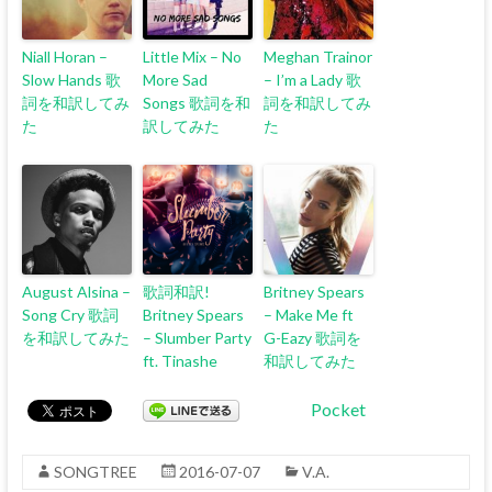
Niall Horan –
Little Mix – No
Meghan Trainor
Slow Hands 歌
More Sad
– I’m a Lady 歌
詞を和訳してみ
Songs 歌詞を和
詞を和訳してみ
た
訳してみた
た
August Alsina –
歌詞和訳!
Britney Spears
Song Cry 歌詞
Britney Spears
– Make Me ft
を和訳してみた
– Slumber Party
G-Eazy 歌詞を
ft. Tinashe
和訳してみた
Pocket
SONGTREE
2016-07-07
V.A.