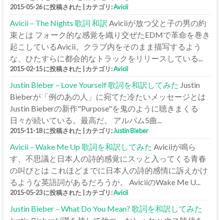
2015-05-26 に投稿された
|
カテゴリ:
Avicii
Avicii – The Nights 歌詞 和訳
Aviciiが放つ父と子の男の約
束とは フォーク的な感覚を織り交ぜたEDMで革命を巻き
起こしているAvicii。クラブ内をそのまま描写するよう
な、ひたすらに都会的なトラックをリリースしている...
2015-02-15 に投稿された
|
カテゴリ:
Avicii
Justin Bieber – Love Yourself 歌詞を和訳してみた
Justin
Bieberが「例のあの人」に宛てた冷たいメッセージとは
Justin Bieberの新作"Purpose"を鬼のように聴きまくる
日々が続いている。最高だ。 アルバム5曲...
2015-11-18 に投稿された
|
カテゴリ:
Justin Bieber
Avicii – Wake Me Up 歌詞を和訳してみた
Aviciiが鳴ら
す、不思議と日本人の詩的感覚にスッと入ってくる青春
の叫びとは これほどまでに日本人の詩的感情に訴えかけ
るような英語詞があるだろうか。 AviciiのWake Me U...
2015-05-23 に投稿された
|
カテゴリ:
Avicii
Justin Bieber – What Do You Mean? 歌詞を和訳してみた