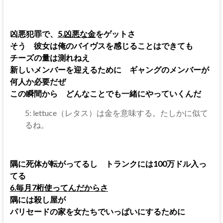
凶悪犯罪で、
5.凶悪な金
をゲットさ
そう 彼女は俺のバイヴスを感じることはできても
チーズの量は測れねえ
新しいメンバーを迎えるために ギャングのメンバーが
何人か必要だぜ
この瞬間から どんなことでも一緒にやっていくんだ
5: lettuce（レタス）は金を意味する。たしかに似て
るね。
隅に死体が転がってるし トランクには100万ドル入っ
てる
6.毎月7桁使ってんだからさ
隅には殺し屋が
パリセードの家を女たちでいっぱいにするために