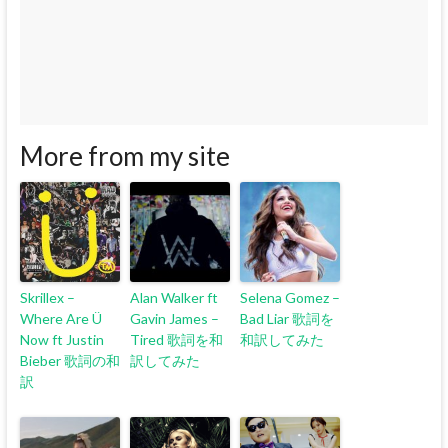
More from my site
Skrillex –
Alan Walker ft
Selena Gomez –
Where Are Ü
Gavin James –
Bad Liar 歌詞を
Now ft Justin
Tired 歌詞を和
和訳してみた
Bieber 歌詞の和
訳してみた
訳