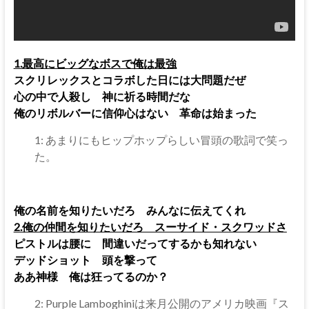
1.最高にビッグなボスで俺は最強
スクリレックスとコラボした日には大問題だぜ
心の中で人殺し 神に祈る時間だな
俺のリボルバーに信仰心はない 革命は始まった
1: あまりにもヒップホップらしい冒頭の歌詞で笑っ
た。
俺の名前を知りたいだろ みんなに伝えてくれ
2.俺の仲間を知りたいだろ スーサイド・スクワッドさ
ピストルは腰に 間違いだってするかも知れない
デッドショット 頭を撃って
ああ神様 俺は狂ってるのか？
2: Purple Lamboghiniは来月公開のアメリカ映画『ス