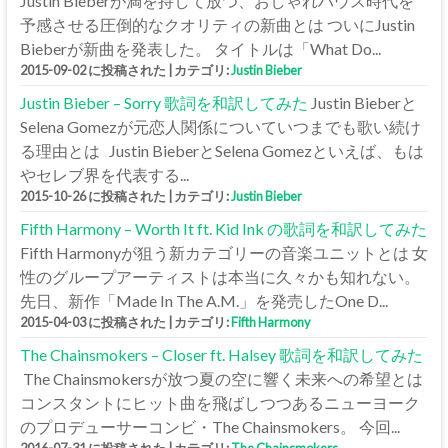
Justin Bieberが満を持して放つ、おしゃれハウス時代を
予感させる圧倒的なクオリティの新曲とは ついにJustin
Bieberが新曲を発表した。 タイトルは「What Do...
2015-09-02 に投稿された
|
カテゴリ:
Justin Bieber
Justin Bieber – Sorry 歌詞を和訳してみた
Justin Bieberと
Selena Gomezが元恋人関係についていつまでも歌い続け
る理由とは Justin BieberとSelena Gomezといえば、もは
やセレブ界を代表する...
2015-10-26 に投稿された
|
カテゴリ:
Justin Bieber
Fifth Harmony – Worth It ft. Kid Ink の歌詞を和訳してみた
Fifth Harmonyが狙う新カテゴリーの音楽ユニットとは 女
性のグループアーティストは本当に久々かも知れない。
先日、新作「Made In The A.M.」を発売したOne D...
2015-04-03 に投稿された
|
カテゴリ:
Fifth Harmony
The Chainsmokers – Closer ft. Halsey 歌詞を和訳してみた
The Chainsmokersが放つ夏の空に響く未来への希望とは
コンスタントにヒット曲を飛ばしつつあるニューヨーク
のプロデューサーコンビ・The Chainsmokers。 今回...