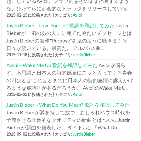
起こしているAvicii。クラブ内をそのまま描写するよう
な、ひたすらに都会的なトラックをリリースしている...
2015-02-15 に投稿された
|
カテゴリ:
Avicii
Justin Bieber – Love Yourself 歌詞を和訳してみた
Justin
Bieberが「例のあの人」に宛てた冷たいメッセージとは
Justin Bieberの新作"Purpose"を鬼のように聴きまくる
日々が続いている。最高だ。 アルバム5曲...
2015-11-18 に投稿された
|
カテゴリ:
Justin Bieber
Avicii – Wake Me Up 歌詞を和訳してみた
Aviciiが鳴ら
す、不思議と日本人の詩的感覚にスッと入ってくる青春
の叫びとは これほどまでに日本人の詩的感情に訴えかけ
るような英語詞があるだろうか。 AviciiのWake Me U...
2015-05-23 に投稿された
|
カテゴリ:
Avicii
Justin Bieber – What Do You Mean? 歌詞を和訳してみた
Justin Bieberが満を持して放つ、おしゃれハウス時代を
予感させる圧倒的なクオリティの新曲とは ついにJustin
Bieberが新曲を発表した。 タイトルは「What Do...
2015-09-02 に投稿された
|
カテゴリ:
Justin Bieber