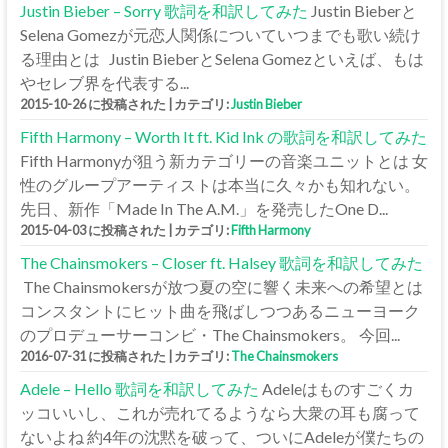
Justin Bieber – Sorry 歌詞を和訳してみた
Justin Bieberと
Selena Gomezが元恋人関係についていつまでも歌い続け
る理由とは Justin BieberとSelena Gomezといえば、もは
やセレブ界を代表する...
2015-10-26 に投稿された
|
カテゴリ:
Justin Bieber
Fifth Harmony – Worth It ft. Kid Ink の歌詞を和訳してみた
Fifth Harmonyが狙う新カテゴリーの音楽ユニットとは 女
性のグループアーティストは本当に久々かも知れない。
先日、新作「Made In The A.M.」を発売したOne D...
2015-04-03 に投稿された
|
カテゴリ:
Fifth Harmony
The Chainsmokers – Closer ft. Halsey 歌詞を和訳してみた
The Chainsmokersが放つ夏の空に響く未来への希望とは
コンスタントにヒット曲を飛ばしつつあるニューヨーク
のプロデューサーコンビ・The Chainsmokers。 今回...
2016-07-31 に投稿された
|
カテゴリ:
The Chainsmokers
Adele – Hello 歌詞を和訳してみた
Adeleはものすごくカ
ッコいいし、これが売れてるようなら大衆の耳も腐って
ないよね 約4年の沈黙を破って、ついにAdeleが僕たちの