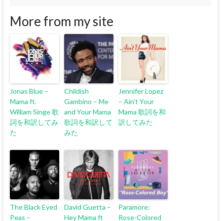
More from my site
Jonas Blue –
Childish
Jennifer Lopez
Mama ft.
Gambino – Me
– Ain’t Your
William Singe 歌
and Your Mama
Mama 歌詞を和
詞を和訳してみ
歌詞を和訳して
訳してみた
た
みた
The Black Eyed
David Guetta –
Paramore:
Peas –
Hey Mama ft
Rose-Colored