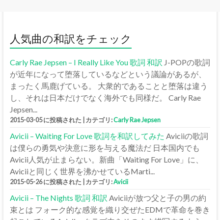
人気曲の和訳をチェック
Carly Rae Jepsen – I Really Like You 歌詞 和訳
J-POPの歌詞
が近年になって堕落しているなどという議論があるが、
まったく馬鹿げている。 大衆的であることと堕落は違う
し、それは日本だけでなく海外でも同様だ。 Carly Rae
Jepsen...
2015-03-05 に投稿された
|
カテゴリ:
Carly Rae Jepsen
Avicii – Waiting For Love 歌詞を和訳してみた
Aviciiの歌詞
は僕らの勇気や決意に形を与える魔法だ 日本国内でも
Avicii人気が止まらない。新曲「Waiting For Love」に、
Aviciiと同じく世界を沸かせているMarti...
2015-05-26 に投稿された
|
カテゴリ:
Avicii
Avicii – The Nights 歌詞 和訳
Aviciiが放つ父と子の男の約
束とは フォーク的な感覚を織り交ぜたEDMで革命を巻き