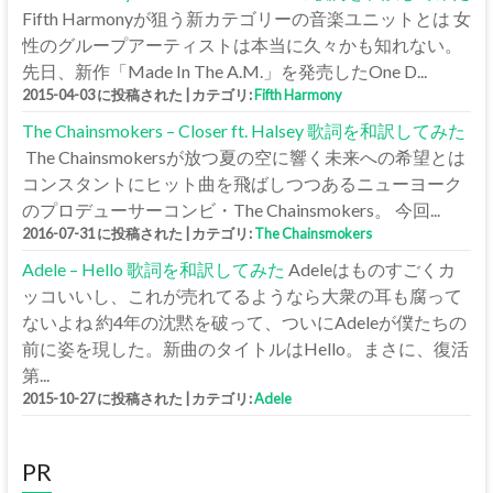
Fifth Harmonyが狙う新カテゴリーの音楽ユニットとは 女
性のグループアーティストは本当に久々かも知れない。
先日、新作「Made In The A.M.」を発売したOne D...
2015-04-03 に投稿された
|
カテゴリ:
Fifth Harmony
The Chainsmokers – Closer ft. Halsey 歌詞を和訳してみた
The Chainsmokersが放つ夏の空に響く未来への希望とは
コンスタントにヒット曲を飛ばしつつあるニューヨーク
のプロデューサーコンビ・The Chainsmokers。 今回...
2016-07-31 に投稿された
|
カテゴリ:
The Chainsmokers
Adele – Hello 歌詞を和訳してみた
Adeleはものすごくカ
ッコいいし、これが売れてるようなら大衆の耳も腐って
ないよね 約4年の沈黙を破って、ついにAdeleが僕たちの
前に姿を現した。新曲のタイトルはHello。まさに、復活
第...
2015-10-27 に投稿された
|
カテゴリ:
Adele
PR