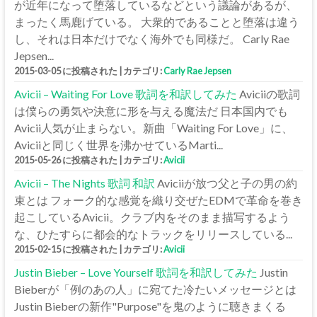
が近年になって堕落しているなどという議論があるが、
まったく馬鹿げている。 大衆的であることと堕落は違う
し、それは日本だけでなく海外でも同様だ。 Carly Rae
Jepsen...
2015-03-05 に投稿された
|
カテゴリ:
Carly Rae Jepsen
Avicii – Waiting For Love 歌詞を和訳してみた
Aviciiの歌詞
は僕らの勇気や決意に形を与える魔法だ 日本国内でも
Avicii人気が止まらない。新曲「Waiting For Love」に、
Aviciiと同じく世界を沸かせているMarti...
2015-05-26 に投稿された
|
カテゴリ:
Avicii
Avicii – The Nights 歌詞 和訳
Aviciiが放つ父と子の男の約
束とは フォーク的な感覚を織り交ぜたEDMで革命を巻き
起こしているAvicii。クラブ内をそのまま描写するよう
な、ひたすらに都会的なトラックをリリースしている...
2015-02-15 に投稿された
|
カテゴリ:
Avicii
Justin Bieber – Love Yourself 歌詞を和訳してみた
Justin
Bieberが「例のあの人」に宛てた冷たいメッセージとは
Justin Bieberの新作"Purpose"を鬼のように聴きまくる