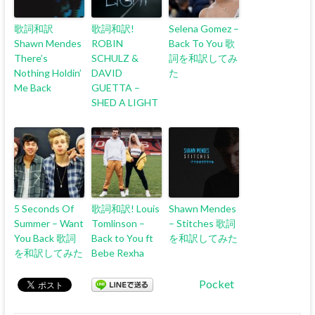
歌詞和訳
歌詞和訳!
Selena Gomez –
Shawn Mendes
ROBIN
Back To You 歌
There’s
SCHULZ &
詞を和訳してみ
Nothing Holdin’
DAVID
た
Me Back
GUETTA –
SHED A LIGHT
5 Seconds Of
歌詞和訳! Louis
Shawn Mendes
Summer – Want
Tomlinson –
– Stitches 歌詞
You Back 歌詞
Back to You ft
を和訳してみた
を和訳してみた
Bebe Rexha
Pocket