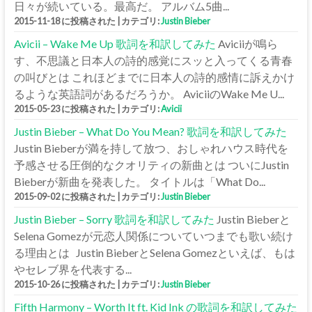
日々が続いている。最高だ。 アルバム5曲...
2015-11-18 に投稿された
|
カテゴリ:
Justin Bieber
Avicii – Wake Me Up 歌詞を和訳してみた
Aviciiが鳴ら
す、不思議と日本人の詩的感覚にスッと入ってくる青春
の叫びとは これほどまでに日本人の詩的感情に訴えかけ
るような英語詞があるだろうか。 AviciiのWake Me U...
2015-05-23 に投稿された
|
カテゴリ:
Avicii
Justin Bieber – What Do You Mean? 歌詞を和訳してみた
Justin Bieberが満を持して放つ、おしゃれハウス時代を
予感させる圧倒的なクオリティの新曲とは ついにJustin
Bieberが新曲を発表した。 タイトルは「What Do...
2015-09-02 に投稿された
|
カテゴリ:
Justin Bieber
Justin Bieber – Sorry 歌詞を和訳してみた
Justin Bieberと
Selena Gomezが元恋人関係についていつまでも歌い続け
る理由とは Justin BieberとSelena Gomezといえば、もは
やセレブ界を代表する...
2015-10-26 に投稿された
|
カテゴリ:
Justin Bieber
Fifth Harmony – Worth It ft. Kid Ink の歌詞を和訳してみた