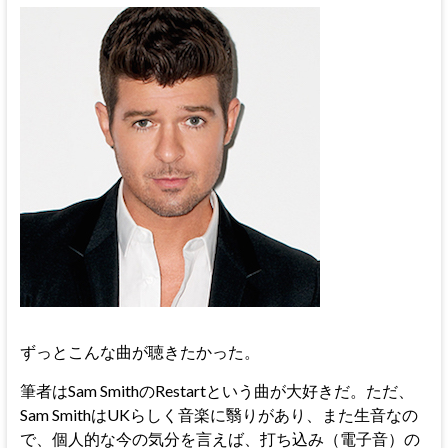
ずっとこんな曲が聴きたかった。
筆者はSam SmithのRestartという曲が大好きだ。ただ、
Sam SmithはUKらしく音楽に翳りがあり、また生音なの
で、個人的な今の気分を言えば、打ち込み（電子音）の