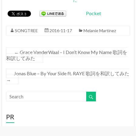
Pocket
SONGTREE
2016-11-17
Melanie Martinez
←
Grace VanderWaal – I Don’t Know My Name 歌詞を
和訳してみた
Jonas Blue – By Your Side ft. RAYE 歌詞を和訳してみた
→
PR