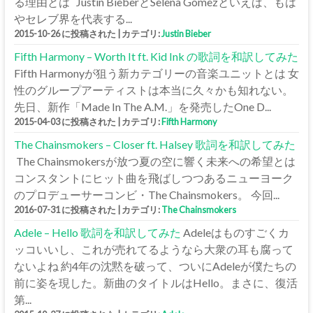
る理由とは Justin BieberとSelena Gomezといえば、もは
やセレブ界を代表する...
2015-10-26 に投稿された
|
カテゴリ:
Justin Bieber
Fifth Harmony – Worth It ft. Kid Ink の歌詞を和訳してみた
Fifth Harmonyが狙う新カテゴリーの音楽ユニットとは 女
性のグループアーティストは本当に久々かも知れない。
先日、新作「Made In The A.M.」を発売したOne D...
2015-04-03 に投稿された
|
カテゴリ:
Fifth Harmony
The Chainsmokers – Closer ft. Halsey 歌詞を和訳してみた
The Chainsmokersが放つ夏の空に響く未来への希望とは
コンスタントにヒット曲を飛ばしつつあるニューヨーク
のプロデューサーコンビ・The Chainsmokers。 今回...
2016-07-31 に投稿された
|
カテゴリ:
The Chainsmokers
Adele – Hello 歌詞を和訳してみた
Adeleはものすごくカ
ッコいいし、これが売れてるようなら大衆の耳も腐って
ないよね 約4年の沈黙を破って、ついにAdeleが僕たちの
前に姿を現した。新曲のタイトルはHello。まさに、復活
第...