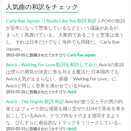
人気曲の和訳をチェック
Carly Rae Jepsen – I Really Like You 歌詞 和訳
J-POPの歌詞
が近年になって堕落しているなどという議論があるが、
まったく馬鹿げている。 大衆的であることと堕落は違う
し、それは日本だけでなく海外でも同様だ。 Carly Rae
Jepsen...
2015-03-05 に投稿された
|
カテゴリ:
Carly Rae Jepsen
Avicii – Waiting For Love 歌詞を和訳してみた
Aviciiの歌詞
は僕らの勇気や決意に形を与える魔法だ 日本国内でも
Avicii人気が止まらない。新曲「Waiting For Love」に、
Aviciiと同じく世界を沸かせているMarti...
2015-05-26 に投稿された
|
カテゴリ:
Avicii
Avicii – The Nights 歌詞 和訳
Aviciiが放つ父と子の男の約
束とは フォーク的な感覚を織り交ぜたEDMで革命を巻き
起こしているAvicii。クラブ内をそのまま描写するよう
な、ひたすらに都会的なトラックをリリースしている...
2015-02-15 に投稿された
|
カテゴリ:
Avicii