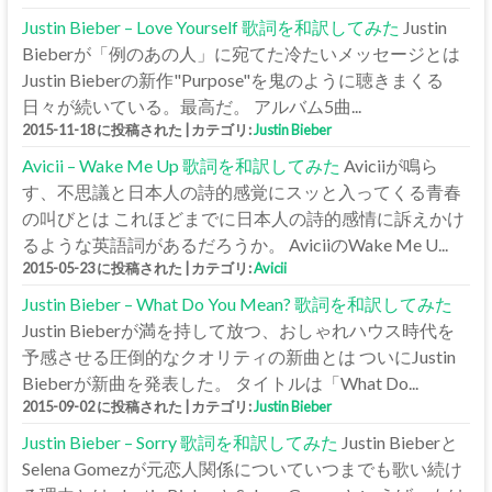
Justin Bieber – Love Yourself 歌詞を和訳してみた
Justin
Bieberが「例のあの人」に宛てた冷たいメッセージとは
Justin Bieberの新作"Purpose"を鬼のように聴きまくる
日々が続いている。最高だ。 アルバム5曲...
2015-11-18 に投稿された
|
カテゴリ:
Justin Bieber
Avicii – Wake Me Up 歌詞を和訳してみた
Aviciiが鳴ら
す、不思議と日本人の詩的感覚にスッと入ってくる青春
の叫びとは これほどまでに日本人の詩的感情に訴えかけ
るような英語詞があるだろうか。 AviciiのWake Me U...
2015-05-23 に投稿された
|
カテゴリ:
Avicii
Justin Bieber – What Do You Mean? 歌詞を和訳してみた
Justin Bieberが満を持して放つ、おしゃれハウス時代を
予感させる圧倒的なクオリティの新曲とは ついにJustin
Bieberが新曲を発表した。 タイトルは「What Do...
2015-09-02 に投稿された
|
カテゴリ:
Justin Bieber
Justin Bieber – Sorry 歌詞を和訳してみた
Justin Bieberと
Selena Gomezが元恋人関係についていつまでも歌い続け