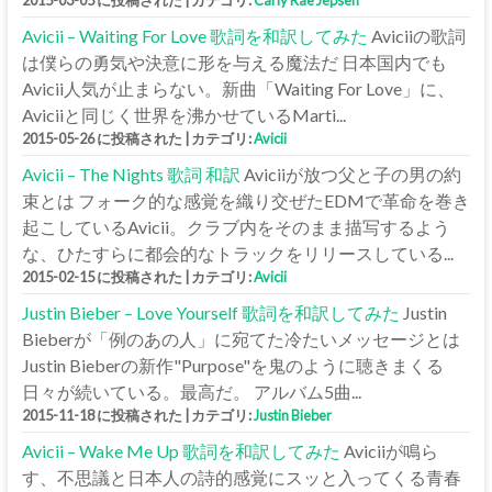
2015-03-05 に投稿された
|
カテゴリ:
Carly Rae Jepsen
Avicii – Waiting For Love 歌詞を和訳してみた
Aviciiの歌詞
は僕らの勇気や決意に形を与える魔法だ 日本国内でも
Avicii人気が止まらない。新曲「Waiting For Love」に、
Aviciiと同じく世界を沸かせているMarti...
2015-05-26 に投稿された
|
カテゴリ:
Avicii
Avicii – The Nights 歌詞 和訳
Aviciiが放つ父と子の男の約
束とは フォーク的な感覚を織り交ぜたEDMで革命を巻き
起こしているAvicii。クラブ内をそのまま描写するよう
な、ひたすらに都会的なトラックをリリースしている...
2015-02-15 に投稿された
|
カテゴリ:
Avicii
Justin Bieber – Love Yourself 歌詞を和訳してみた
Justin
Bieberが「例のあの人」に宛てた冷たいメッセージとは
Justin Bieberの新作"Purpose"を鬼のように聴きまくる
日々が続いている。最高だ。 アルバム5曲...
2015-11-18 に投稿された
|
カテゴリ:
Justin Bieber
Avicii – Wake Me Up 歌詞を和訳してみた
Aviciiが鳴ら
す、不思議と日本人の詩的感覚にスッと入ってくる青春