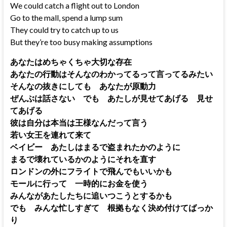
We could catch a flight out to London
Go to the mall, spend a lump sum
They could try to catch up to us
But they’re too busy making assumptions
あなたはめちゃくちゃ大切な存在
あなたの行動はそんなのわかってるって言ってるみたい
そんなの抜きにしても あなたが原動力
ぜんぶは話さない でも あたしが見せてあげる 見せ
てあげる
彼は自分は本当は王様なんだって言う
若い女王を連れて来て
ベイビー あたしはまるで盗まれたかのように
まるで壊れているかのようにそれを直す
ロンドンの外にフライトで飛んでもいいかも
モールに行って 一時的にお金を使う
みんながあたしたちに追いつこうとするかも
でも みんな忙しすぎて 根拠もなく決め付けてばっか
り