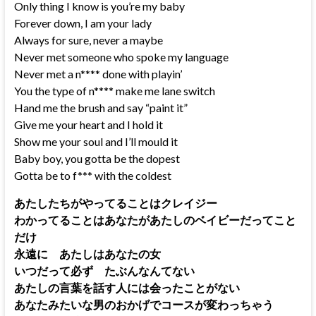
Only thing I know is you’re my baby
Forever down, I am your lady
Always for sure, never a maybe
Never met someone who spoke my language
Never met a n**** done with playin’
You the type of n**** make me lane switch
Hand me the brush and say “paint it”
Give me your heart and I hold it
Show me your soul and I’ll mould it
Baby boy, you gotta be the dopest
Gotta be to f*** with the coldest
あたしたちがやってることはクレイジー
わかってることはあなたがあたしのベイビーだってこと
だけ
永遠に あたしはあなたの女
いつだって必ず たぶんなんてない
あたしの言葉を話す人には会ったことがない
あなたみたいな男のおかげでコースが変わっちゃう