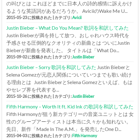
の叫びとは これほどまでに日本人の詩的感情に訴えかけ
るような英語詞があるだろうか。 AviciiのWake Me U...
2015-05-23 に投稿された
|
カテゴリ:
Avicii
Justin Bieber – What Do You Mean? 歌詞を和訳してみた
Justin Bieberが満を持して放つ、おしゃれハウス時代を
予感させる圧倒的なクオリティの新曲とは ついにJustin
Bieberが新曲を発表した。 タイトルは「What Do...
2015-09-02 に投稿された
|
カテゴリ:
Justin Bieber
Justin Bieber – Sorry 歌詞を和訳してみた
Justin Bieberと
Selena Gomezが元恋人関係についていつまでも歌い続け
る理由とは Justin BieberとSelena Gomezといえば、もは
やセレブ界を代表する...
2015-10-26 に投稿された
|
カテゴリ:
Justin Bieber
Fifth Harmony – Worth It ft. Kid Ink の歌詞を和訳してみた
Fifth Harmonyが狙う新カテゴリーの音楽ユニットとは 女
性のグループアーティストは本当に久々かも知れない。
先日、新作「Made In The A.M.」を発売したOne D...
2015-04-03 に投稿された
|
カテゴリ:
Fifth Harmony