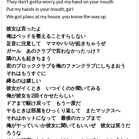
They don’t gotta worry, put my hand on your mouth
Put my hands in your mouth, girl
We got plans at my house, you know the way up
彼女は言ったよ
俺はベッドを整えることすらしない
足音に注意して ママやパパが起きちゃうぜ
ガール あのクラブで言わなかったっけ？
隣の人も起きちまう
君のブロッククラブを俺のファンクラブにしちまおう
それはもうすぐに
縛るのは嬉しい
彼女がイくとき いつイくのか聞いてみる
俺が彼女を2回イかせたらしい
ドアまで駆け戻って もう一度だ
ヤるときは部屋をひっくり返して またマックスへ
それはホットになって 最後のカップまで
俺がヤっていいか彼女に聞いてもいいぜ 彼女は笑うだ
ろうな