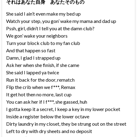
それはあなた自身 あなたそのもの
She said I ain’t even make my bed up
Watch your step, you gon’ wake my mama and dad up
Pssh, girl, didn’t I tell you at the damn club?
We gon’ wake your neighbors
Turn your block club to my fan club
And that happen so fast
Damn, I glad I strapped up
Ask her when she finish, if she came
She said I lapped ya twice
Run it back for the door, rematch
Flip the crib when we f***, Remax
It get hot then no more, last cup
You can ask her if I f***, she gassed, huh
I gotta keep it a secret, I keep a key in my lower pocket
Inside a register below the lower octave
Dirty laundry in my closet, they be strung out on the street
Left to dry with dry sheets and no deposit