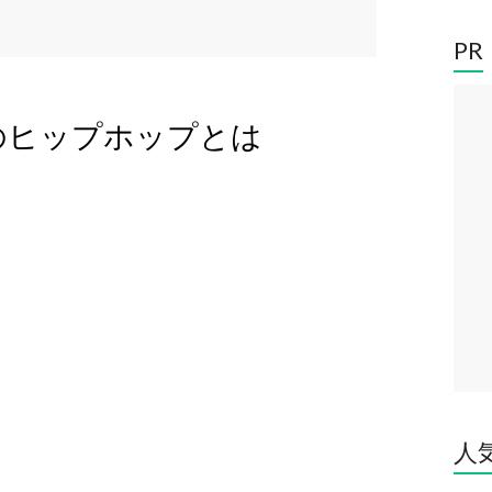
PR
体のヒップホップとは
人