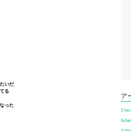
たいだ
てる
ア
なった
5 Se
Adam
Adel