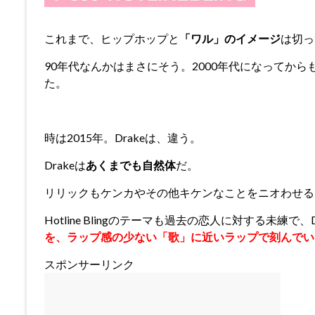
これまで、ヒップホップと
「ワル」のイメージ
は切っ
90年代なんかはまさにそう。2000年代になってから
た。
時は2015年。Drakeは、違う。
Drakeは
あくまでも自然体
だ。
リリックもケンカやその他キケンなことをニオわせる
Hotline Blingのテーマも過去の恋人に対する未練で、D
を、ラップ感の少ない「歌」に近いラップで刻んでい
スポンサーリンク