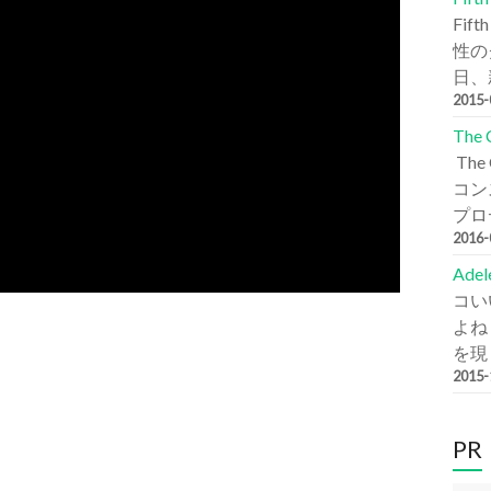
Fi
性の
日、新
2015
The
Th
コン
プロデ
2016
Ade
コい
よね
を現
2015
PR