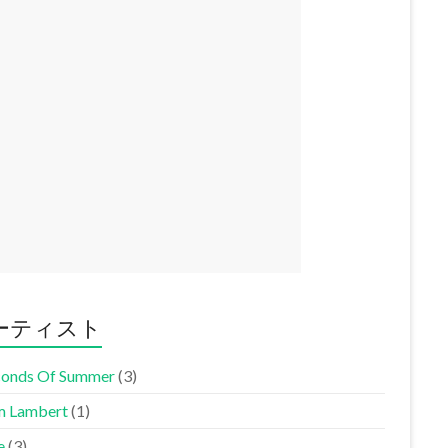
ーティスト
conds Of Summer
(3)
 Lambert
(1)
e
(3)