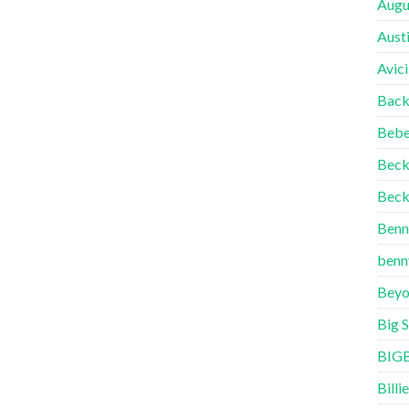
Augu
Aust
Avici
Back
Bebe
Bec
Beck
Benn
benn
Beyo
Big 
BIG
Billie