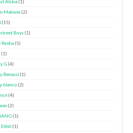
st Alsina
(1)
in Mahone
(2)
i
(15)
street Boys
(1)
 Rexha
(5)
k
(1)
y G
(4)
y Benassi
(1)
y blanco
(2)
ncé
(4)
Sean
(2)
BANG
(1)
 Eilish
(1)