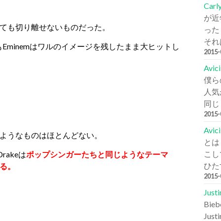
Carl
が近
ても切り離せないものだった。
った
それは
もEminemはワルのイメージを残したまま大ヒットし
2015
Avi
僕ら
人気が
同じ
2015
Avic
ようなものはほとんどない。
とは
こし
rakeは
ポップシンガーたちと同じようなテーマ
ひた
る。
2015
Jus
Bi
Jus