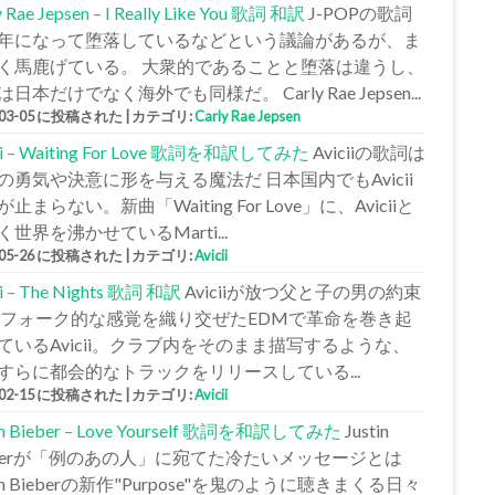
y Rae Jepsen – I Really Like You 歌詞 和訳
J-POPの歌詞
年になって堕落しているなどという議論があるが、ま
く馬鹿げている。 大衆的であることと堕落は違うし、
日本だけでなく海外でも同様だ。 Carly Rae Jepsen...
-03-05 に投稿された
|
カテゴリ:
Carly Rae Jepsen
cii – Waiting For Love 歌詞を和訳してみた
Aviciiの歌詞は
の勇気や決意に形を与える魔法だ 日本国内でもAvicii
止まらない。新曲「Waiting For Love」に、Aviciiと
く世界を沸かせているMarti...
-05-26 に投稿された
|
カテゴリ:
Avicii
ii – The Nights 歌詞 和訳
Aviciiが放つ父と子の男の約束
 フォーク的な感覚を織り交ぜたEDMで革命を巻き起
ているAvicii。クラブ内をそのまま描写するような、
すらに都会的なトラックをリリースしている...
-02-15 に投稿された
|
カテゴリ:
Avicii
tin Bieber – Love Yourself 歌詞を和訳してみた
Justin
eberが「例のあの人」に宛てた冷たいメッセージとは
tin Bieberの新作"Purpose"を鬼のように聴きまくる日々