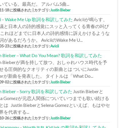
いている。最高だ。 アルバム5曲...
-11-18 に投稿された
|
カテゴリ:
Justin Bieber
cii – Wake Me Up 歌詞を和訳してみた
Aviciiが鳴らす、
議と日本人の詩的感覚にスッと入ってくる青春の叫び
 これほどまでに日本人の詩的感情に訴えかけるような
があるだろうか。 AviciiのWake Me U...
-05-23 に投稿された
|
カテゴリ:
Avicii
tin Bieber – What Do You Mean? 歌詞を和訳してみた
stin Bieberが満を持して放つ、おしゃれハウス時代を予
せる圧倒的なクオリティの新曲とは ついにJustin
berが新曲を発表した。 タイトルは「What Do...
-09-02 に投稿された
|
カテゴリ:
Justin Bieber
tin Bieber – Sorry 歌詞を和訳してみた
Justin Bieberと
lena Gomezが元恋人関係についていつまでも歌い続ける
は Justin BieberとSelena Gomezといえば、もはやセ
界を代表する...
-10-26 に投稿された
|
カテゴリ:
Justin Bieber
h Harmony – Worth It ft. Kid Ink の歌詞を和訳してみた