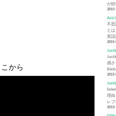
が続
2015
Avi
不思
とは
英語詞
2015
Jus
Ju
感さ
はここから
Bie
2015
Jus
Se
理由と
レブ
2015
Fift