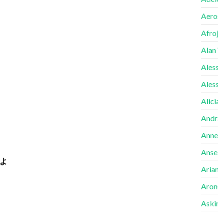
Aero
Afro
Alan
Ales
Ales
Alici
Andr
Anne
Ansel
よ
Aria
Aron
Aski