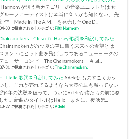
fth Harmonyが狙う新カテゴリーの音楽ユニットとは 女
グループアーティストは本当に久々かも知れない。 先
作「Made In The A.M.」を発売したOne D...
-04-03 に投稿された
|
カテゴリ:
Fifth Harmony
 Chainsmokers – Closer ft. Halsey 歌詞を和訳してみた
e Chainsmokersが放つ夏の空に響く未来への希望とは
スタントにヒット曲を飛ばしつつあるニューヨークの
ューサーコンビ・The Chainsmokers。 今回...
-07-31 に投稿された
|
カテゴリ:
The Chainsmokers
le – Hello 歌詞を和訳してみた
Adeleはものすごくカッ
いし、これが売れてるようなら大衆の耳も腐ってない
 約4年の沈黙を破って、ついにAdeleが僕たちの前に姿
した。新曲のタイトルはHello。まさに、復活第...
-10-27 に投稿された
|
カテゴリ:
Adele