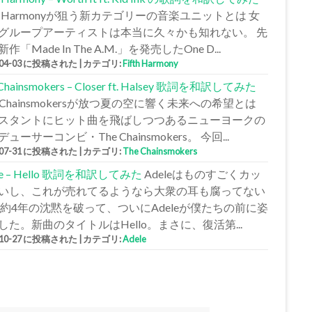
fth Harmonyが狙う新カテゴリーの音楽ユニットとは 女
グループアーティストは本当に久々かも知れない。 先
作「Made In The A.M.」を発売したOne D...
-04-03 に投稿された
|
カテゴリ:
Fifth Harmony
 Chainsmokers – Closer ft. Halsey 歌詞を和訳してみた
e Chainsmokersが放つ夏の空に響く未来への希望とは
スタントにヒット曲を飛ばしつつあるニューヨークの
ューサーコンビ・The Chainsmokers。 今回...
-07-31 に投稿された
|
カテゴリ:
The Chainsmokers
le – Hello 歌詞を和訳してみた
Adeleはものすごくカッ
いし、これが売れてるようなら大衆の耳も腐ってない
 約4年の沈黙を破って、ついにAdeleが僕たちの前に姿
した。新曲のタイトルはHello。まさに、復活第...
-10-27 に投稿された
|
カテゴリ:
Adele