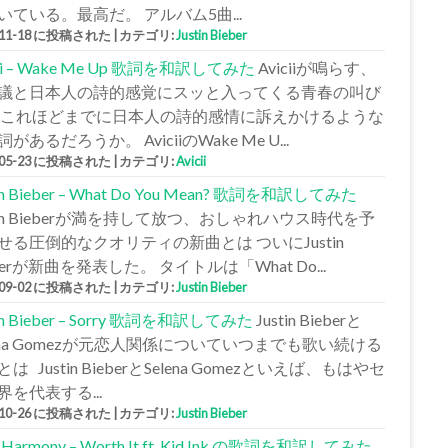
いている。最高だ。 アルバム5曲...
-11-18 に投稿された
|
カテゴリ:
Justin Bieber
cii – Wake Me Up 歌詞を和訳してみた
Aviciiが鳴らす、
議と日本人の詩的感覚にスッと入ってくる青春の叫び
 これほどまでに日本人の詩的感情に訴えかけるような
があるだろうか。 AviciiのWake Me U...
-05-23 に投稿された
|
カテゴリ:
Avicii
tin Bieber – What Do You Mean? 歌詞を和訳してみた
stin Bieberが満を持して放つ、おしゃれハウス時代を予
せる圧倒的なクオリティの新曲とは ついにJustin
berが新曲を発表した。 タイトルは「What Do...
-09-02 に投稿された
|
カテゴリ:
Justin Bieber
tin Bieber – Sorry 歌詞を和訳してみた
Justin Bieberと
lena Gomezが元恋人関係についていつまでも歌い続ける
は Justin BieberとSelena Gomezといえば、もはやセ
界を代表する...
-10-26 に投稿された
|
カテゴリ:
Justin Bieber
h Harmony – Worth It ft. Kid Ink の歌詞を和訳してみた