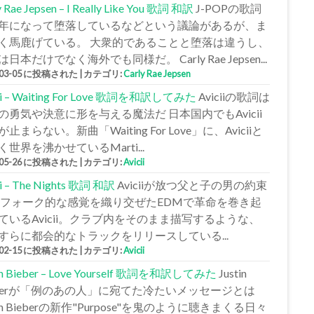
y Rae Jepsen – I Really Like You 歌詞 和訳
J-POPの歌詞
年になって堕落しているなどという議論があるが、ま
く馬鹿げている。 大衆的であることと堕落は違うし、
日本だけでなく海外でも同様だ。 Carly Rae Jepsen...
-03-05 に投稿された
|
カテゴリ:
Carly Rae Jepsen
cii – Waiting For Love 歌詞を和訳してみた
Aviciiの歌詞は
の勇気や決意に形を与える魔法だ 日本国内でもAvicii
止まらない。新曲「Waiting For Love」に、Aviciiと
く世界を沸かせているMarti...
-05-26 に投稿された
|
カテゴリ:
Avicii
ii – The Nights 歌詞 和訳
Aviciiが放つ父と子の男の約束
 フォーク的な感覚を織り交ぜたEDMで革命を巻き起
ているAvicii。クラブ内をそのまま描写するような、
すらに都会的なトラックをリリースしている...
-02-15 に投稿された
|
カテゴリ:
Avicii
tin Bieber – Love Yourself 歌詞を和訳してみた
Justin
eberが「例のあの人」に宛てた冷たいメッセージとは
tin Bieberの新作"Purpose"を鬼のように聴きまくる日々