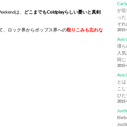
Carl
が近
 Weekendは、
どこまでもColdplayらしい憂いと真剣
った
それは
いて、ロック界からポップス界への
殴りこみも忘れな
2015
Avi
僕ら
人気が
同じ
2015
Avic
とは
こし
ひた
2015
Jus
Bi
Jus