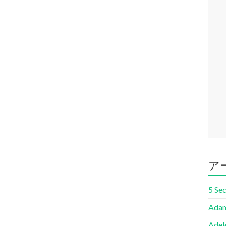
ア
5 Se
Adam
Adel