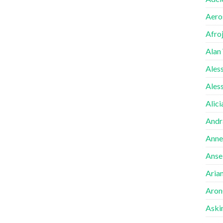
Aero
Afro
Alan
Ales
Ales
Alici
Andr
Anne
Ansel
Aria
Aron
Aski