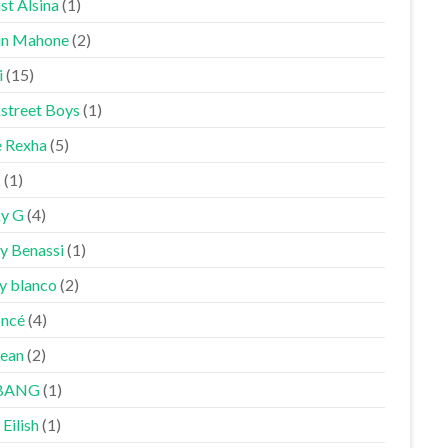
st Alsina
(1)
in Mahone
(2)
i
(15)
street Boys
(1)
 Rexha
(5)
k
(1)
y G
(4)
y Benassi
(1)
y blanco
(2)
ncé
(4)
Sean
(2)
BANG
(1)
 Eilish
(1)