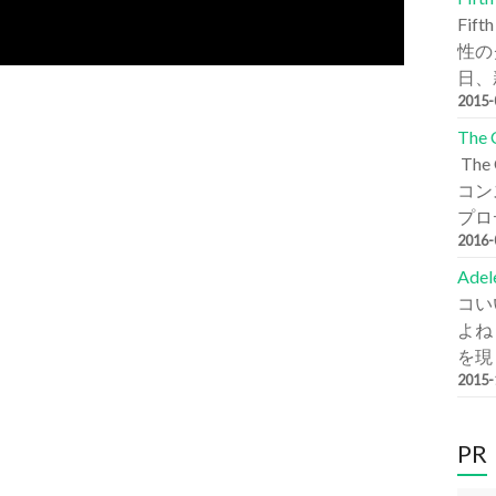
Fi
性の
日、新
2015
The
Th
コン
プロデ
2016
Ade
コい
よね
を現
2015
PR