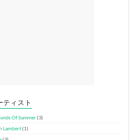
ーティスト
conds Of Summer
(3)
 Lambert
(1)
e
(3)