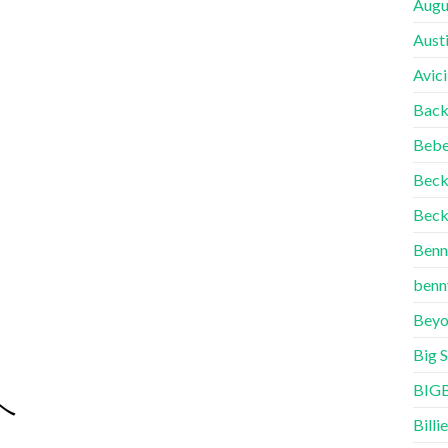
Augu
Aust
Avici
Back
Bebe
Bec
Beck
Benn
benn
Beyo
Big 
BIG
へ
Billie