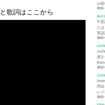
が続
2015
dの音源と歌詞はここから
Avi
不思
とは
英語詞
2015
Jus
Ju
感さ
Bie
2015
Jus
Se
理由と
レブ
2015
Fift