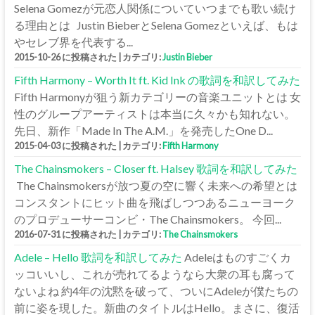
Selena Gomezが元恋人関係についていつまでも歌い続け
る理由とは Justin BieberとSelena Gomezといえば、もは
やセレブ界を代表する...
2015-10-26 に投稿された
|
カテゴリ:
Justin Bieber
Fifth Harmony – Worth It ft. Kid Ink の歌詞を和訳してみた
Fifth Harmonyが狙う新カテゴリーの音楽ユニットとは 女
性のグループアーティストは本当に久々かも知れない。
先日、新作「Made In The A.M.」を発売したOne D...
2015-04-03 に投稿された
|
カテゴリ:
Fifth Harmony
The Chainsmokers – Closer ft. Halsey 歌詞を和訳してみた
The Chainsmokersが放つ夏の空に響く未来への希望とは
コンスタントにヒット曲を飛ばしつつあるニューヨーク
のプロデューサーコンビ・The Chainsmokers。 今回...
2016-07-31 に投稿された
|
カテゴリ:
The Chainsmokers
Adele – Hello 歌詞を和訳してみた
Adeleはものすごくカ
ッコいいし、これが売れてるようなら大衆の耳も腐って
ないよね 約4年の沈黙を破って、ついにAdeleが僕たちの
前に姿を現した。新曲のタイトルはHello。まさに、復活