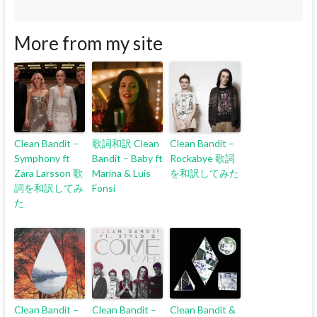
More from my site
Clean Bandit –
歌詞和訳 Clean
Clean Bandit –
Symphony ft
Bandit – Baby ft
Rockabye 歌詞
Zara Larsson 歌
Marina & Luis
を和訳してみた
詞を和訳してみ
Fonsi
た
Clean Bandit –
Clean Bandit –
Clean Bandit &