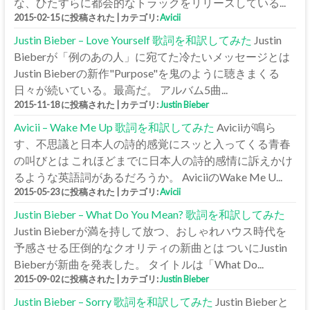
な、ひたすらに都会的なトラックをリリースしている...
2015-02-15 に投稿された
|
カテゴリ:
Avicii
Justin Bieber – Love Yourself 歌詞を和訳してみた
Justin
Bieberが「例のあの人」に宛てた冷たいメッセージとは
Justin Bieberの新作"Purpose"を鬼のように聴きまくる
日々が続いている。最高だ。 アルバム5曲...
2015-11-18 に投稿された
|
カテゴリ:
Justin Bieber
Avicii – Wake Me Up 歌詞を和訳してみた
Aviciiが鳴ら
す、不思議と日本人の詩的感覚にスッと入ってくる青春
の叫びとは これほどまでに日本人の詩的感情に訴えかけ
るような英語詞があるだろうか。 AviciiのWake Me U...
2015-05-23 に投稿された
|
カテゴリ:
Avicii
Justin Bieber – What Do You Mean? 歌詞を和訳してみた
Justin Bieberが満を持して放つ、おしゃれハウス時代を
予感させる圧倒的なクオリティの新曲とは ついにJustin
Bieberが新曲を発表した。 タイトルは「What Do...
2015-09-02 に投稿された
|
カテゴリ:
Justin Bieber
Justin Bieber – Sorry 歌詞を和訳してみた
Justin Bieberと