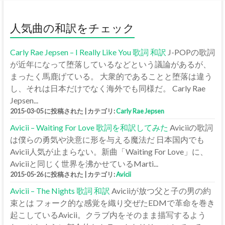
人気曲の和訳をチェック
Carly Rae Jepsen – I Really Like You 歌詞 和訳
J-POPの歌詞
が近年になって堕落しているなどという議論があるが、
まったく馬鹿げている。 大衆的であることと堕落は違う
し、それは日本だけでなく海外でも同様だ。 Carly Rae
Jepsen...
2015-03-05 に投稿された
|
カテゴリ:
Carly Rae Jepsen
Avicii – Waiting For Love 歌詞を和訳してみた
Aviciiの歌詞
は僕らの勇気や決意に形を与える魔法だ 日本国内でも
Avicii人気が止まらない。新曲「Waiting For Love」に、
Aviciiと同じく世界を沸かせているMarti...
2015-05-26 に投稿された
|
カテゴリ:
Avicii
Avicii – The Nights 歌詞 和訳
Aviciiが放つ父と子の男の約
束とは フォーク的な感覚を織り交ぜたEDMで革命を巻き
起こしているAvicii。クラブ内をそのまま描写するよう