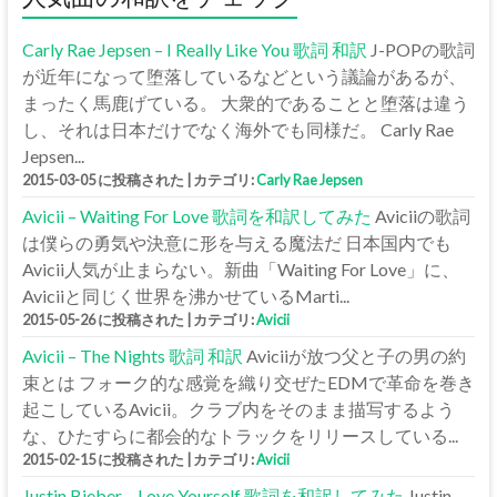
Carly Rae Jepsen – I Really Like You 歌詞 和訳
J-POPの歌詞
が近年になって堕落しているなどという議論があるが、
まったく馬鹿げている。 大衆的であることと堕落は違う
し、それは日本だけでなく海外でも同様だ。 Carly Rae
Jepsen...
2015-03-05 に投稿された
|
カテゴリ:
Carly Rae Jepsen
Avicii – Waiting For Love 歌詞を和訳してみた
Aviciiの歌詞
は僕らの勇気や決意に形を与える魔法だ 日本国内でも
Avicii人気が止まらない。新曲「Waiting For Love」に、
Aviciiと同じく世界を沸かせているMarti...
2015-05-26 に投稿された
|
カテゴリ:
Avicii
Avicii – The Nights 歌詞 和訳
Aviciiが放つ父と子の男の約
束とは フォーク的な感覚を織り交ぜたEDMで革命を巻き
起こしているAvicii。クラブ内をそのまま描写するよう
な、ひたすらに都会的なトラックをリリースしている...
2015-02-15 に投稿された
|
カテゴリ:
Avicii
Justin Bieber – Love Yourself 歌詞を和訳してみた
Justin