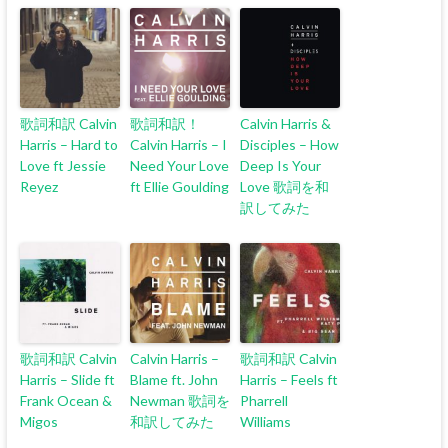
歌詞和訳 Calvin
歌詞和訳！
Calvin Harris &
Harris – Hard to
Calvin Harris – I
Disciples – How
Love ft Jessie
Need Your Love
Deep Is Your
Reyez
ft Ellie Goulding
Love 歌詞を和
訳してみた
歌詞和訳 Calvin
Calvin Harris –
歌詞和訳 Calvin
Harris – Slide ft
Blame ft. John
Harris – Feels ft
Frank Ocean &
Newman 歌詞を
Pharrell
Migos
和訳してみた
Williams