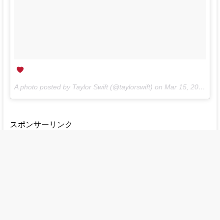
A photo posted by Taylor Swift (@taylorswift) on
Mar 15, 2016 at 5:00pm PDT
スポンサーリンク