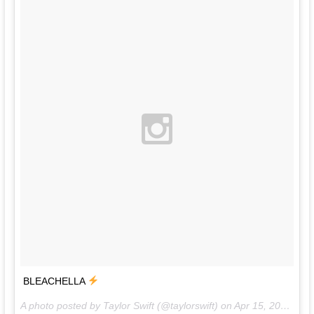
BLEACHELLA
A photo posted by Taylor Swift (@taylorswift) on
Apr 15, 2016 at 1:09pm PDT