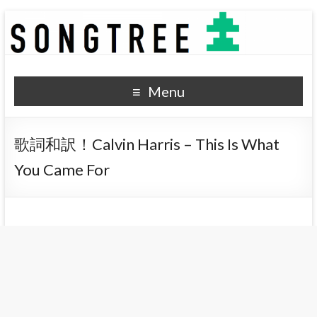
SONGTREE
洋楽歌詞の和訳なら
Menu
歌詞和訳！Calvin Harris – This Is What
You Came For