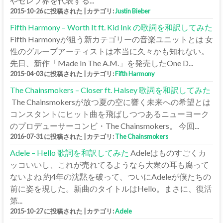
やセレブ界を代表する...
2015-10-26 に投稿された
|
カテゴリ:
Justin Bieber
Fifth Harmony – Worth It ft. Kid Ink の歌詞を和訳してみた
Fifth Harmonyが狙う新カテゴリーの音楽ユニットとは 女
性のグループアーティストは本当に久々かも知れない。
先日、新作「Made In The A.M.」を発売したOne D...
2015-04-03 に投稿された
|
カテゴリ:
Fifth Harmony
The Chainsmokers – Closer ft. Halsey 歌詞を和訳してみた
The Chainsmokersが放つ夏の空に響く未来への希望とは
コンスタントにヒット曲を飛ばしつつあるニューヨーク
のプロデューサーコンビ・The Chainsmokers。 今回...
2016-07-31 に投稿された
|
カテゴリ:
The Chainsmokers
Adele – Hello 歌詞を和訳してみた
Adeleはものすごくカ
ッコいいし、これが売れてるようなら大衆の耳も腐って
ないよね 約4年の沈黙を破って、ついにAdeleが僕たちの
前に姿を現した。新曲のタイトルはHello。まさに、復活
第...
2015-10-27 に投稿された
|
カテゴリ:
Adele