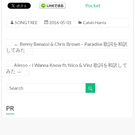
Pocket
SONGTREE
2016-05-01
Calvin Harris
←
Benny Benassi & Chris Brown – Paradise 歌詞を和訳
してみた
Alesso – I Wanna Know ft. Nico & Vinz 歌詞を和訳して
みた
→
PR