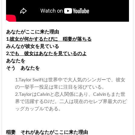
あなたがここに来た理由
1.
彼女が何かするたびに 稲妻が落ちる
みんなが彼女を見ている
2.
でも 彼女はあなたを見ているのよ
あなたを
そう あなたを
1.Taylor Swiftは世界中で大人気のシンガーで、彼女
の一挙手一投足は常に注目を浴びている。
2.TaylorはCalvinと恋人関係にあり、Calvinもまた世
界で活躍するDJだ。二人は現在のセレブ界最大のビ
ッグカップルである。
稲妻 それがあなたがここに来た理由