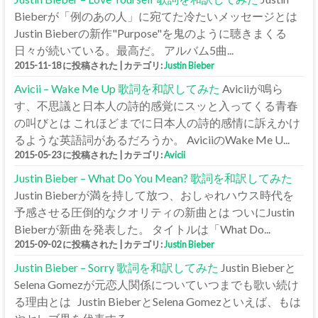
Bieberが「例のあの人」に宛てた冷たいメッセージとは
Justin Bieberの新作"Purpose"を鬼のように聴きまくる
日々が続いている。最高だ。 アルバム5曲...
2015-11-18 に投稿された
|
カテゴリ:
Justin Bieber
Avicii – Wake Me Up 歌詞を和訳してみた
Aviciiが鳴ら
す、不思議と日本人の詩的感覚にスッと入ってくる青春
の叫びとは これほどまでに日本人の詩的感情に訴えかけ
るような英語詞があるだろうか。 AviciiのWake Me U...
2015-05-23 に投稿された
|
カテゴリ:
Avicii
Justin Bieber – What Do You Mean? 歌詞を和訳してみた
Justin Bieberが満を持して放つ、おしゃれハウス時代を
予感させる圧倒的なクオリティの新曲とは ついにJustin
Bieberが新曲を発表した。 タイトルは「What Do...
2015-09-02 に投稿された
|
カテゴリ:
Justin Bieber
Justin Bieber – Sorry 歌詞を和訳してみた
Justin Bieberと
Selena Gomezが元恋人関係についていつまでも歌い続け
る理由とは Justin BieberとSelena Gomezといえば、もは