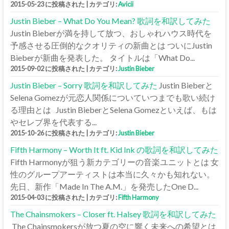
2015-05-23 に投稿された
|
カテゴリ:
Avicii
Justin Bieber – What Do You Mean? 歌詞を和訳してみた
Justin Bieberが満を持して放つ、おしゃれハウス時代を
予感させる圧倒的なクオリティの新曲とは ついにJustin
Bieberが新曲を発表した。 タイトルは「What Do...
2015-09-02 に投稿された
|
カテゴリ:
Justin Bieber
Justin Bieber – Sorry 歌詞を和訳してみた
Justin Bieberと
Selena Gomezが元恋人関係についていつまでも歌い続け
る理由とは Justin BieberとSelena Gomezといえば、もは
やセレブ界を代表する...
2015-10-26 に投稿された
|
カテゴリ:
Justin Bieber
Fifth Harmony – Worth It ft. Kid Ink の歌詞を和訳してみた
Fifth Harmonyが狙う新カテゴリーの音楽ユニットとは 女
性のグループアーティストは本当に久々かも知れない。
先日、新作「Made In The A.M.」を発売したOne D...
2015-04-03 に投稿された
|
カテゴリ:
Fifth Harmony
The Chainsmokers – Closer ft. Halsey 歌詞を和訳してみた
The Chainsmokersが放つ夏の空に響く未来への希望とは