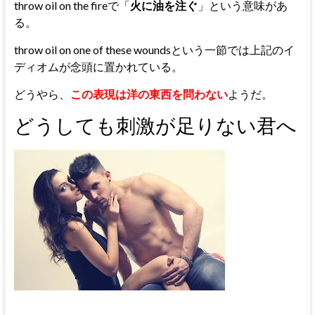
throw oil on the fireで「
火に油を注ぐ
」という意味があ
る。
throw oil on one of these woundsという一節では上記のイ
ディオムが念頭に置かれている。
どうやら、
この表現は洋の東西を問わない
ようだ。
どうしても刺激が足りない君へ