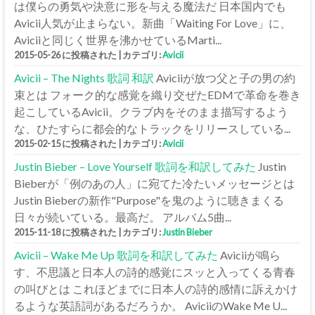
は僕らの勇気や決意に形を与える魔法だ 日本国内でも
Avicii人気が止まらない。新曲「Waiting For Love」に、
Aviciiと同じく世界を沸かせているMarti...
2015-05-26 に投稿された
|
カテゴリ:
Avicii
Avicii – The Nights 歌詞 和訳
Aviciiが放つ父と子の男の約
束とは フォーク的な感覚を織り交ぜたEDMで革命を巻き
起こしているAvicii。クラブ内をそのまま描写するよう
な、ひたすらに都会的なトラックをリリースしている...
2015-02-15 に投稿された
|
カテゴリ:
Avicii
Justin Bieber – Love Yourself 歌詞を和訳してみた
Justin
Bieberが「例のあの人」に宛てた冷たいメッセージとは
Justin Bieberの新作"Purpose"を鬼のように聴きまくる
日々が続いている。最高だ。 アルバム5曲...
2015-11-18 に投稿された
|
カテゴリ:
Justin Bieber
Avicii – Wake Me Up 歌詞を和訳してみた
Aviciiが鳴ら
す、不思議と日本人の詩的感覚にスッと入ってくる青春
の叫びとは これほどまでに日本人の詩的感情に訴えかけ
るような英語詞があるだろうか。 AviciiのWake Me U...