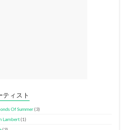
ーティスト
conds Of Summer
(3)
 Lambert
(1)
e
(3)