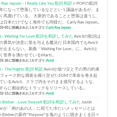
y Rae Jepsen – I Really Like You 歌詞 和訳
J-POPの歌詞
年になって堕落しているなどという議論があるが、ま
く馬鹿げている。 大衆的であることと堕落は違うし、
日本だけでなく海外でも同様だ。 Carly Rae Jepsen...
-03-05 に投稿された
|
カテゴリ:
Carly Rae Jepsen
cii – Waiting For Love 歌詞を和訳してみた
Aviciiの歌詞は
の勇気や決意に形を与える魔法だ 日本国内でもAvicii
止まらない。新曲「Waiting For Love」に、Aviciiと
く世界を沸かせているMarti...
-05-26 に投稿された
|
カテゴリ:
Avicii
ii – The Nights 歌詞 和訳
Aviciiが放つ父と子の男の約束
 フォーク的な感覚を織り交ぜたEDMで革命を巻き起
ているAvicii。クラブ内をそのまま描写するような、
すらに都会的なトラックをリリースしている...
-02-15 に投稿された
|
カテゴリ:
Avicii
tin Bieber – Love Yourself 歌詞を和訳してみた
Justin
eberが「例のあの人」に宛てた冷たいメッセージとは
tin Bieberの新作"Purpose"を鬼のように聴きまくる日々