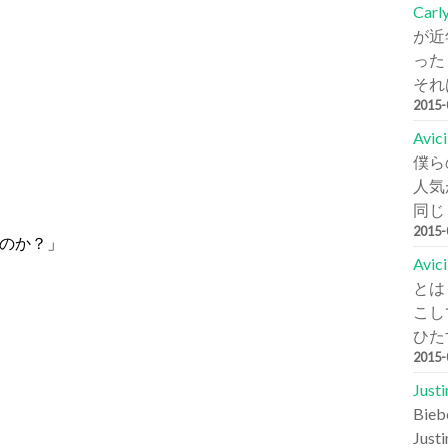
Carl
が近
った
それは
2015
Avi
僕ら
人気が
同じ
2015
のか？」
Avic
とは
こし
ひた
2015
Jus
Bi
Jus