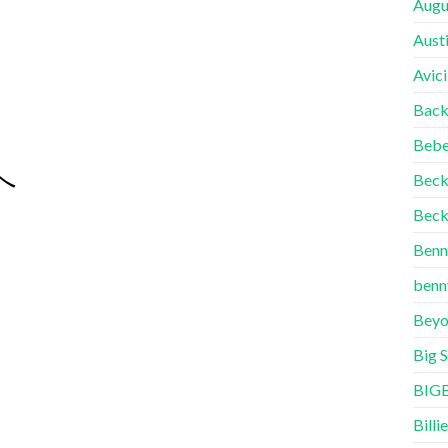
Augu
Aust
Avici
Back
Bebe
へ
Bec
Beck
Benn
benn
Beyo
Big 
BIG
Billie