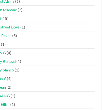
st Alsina
(1)
in Mahone
(2)
i
(15)
street Boys
(1)
 Rexha
(5)
k
(1)
y G
(4)
y Benassi
(1)
y blanco
(2)
ncé
(4)
Sean
(2)
BANG
(1)
 Eilish
(1)