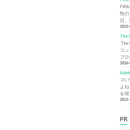
Fi
性の
日、新
2015
The
Th
コン
プロデ
2016
Ade
コい
よね
を現
2015
PR