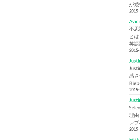
が続
2015
Avi
不思
とは
英語詞
2015
Jus
Ju
感さ
Bie
2015
Jus
Se
理由と
レブ
2015
Fift