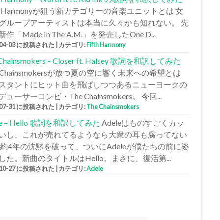
fth Harmonyが狙う新カテゴリーの音楽ユニットとは 女
グループアーティストは本当に久々かも知れない。 先
作「Made In The A.M.」を発売したOne D...
-04-03 に投稿された
|
カテゴリ:
Fifth Harmony
 Chainsmokers – Closer ft. Halsey 歌詞を和訳してみた
e Chainsmokersが放つ夏の空に響く未来への希望とは
スタントにヒット曲を飛ばしつつあるニューヨークの
ューサーコンビ・The Chainsmokers。 今回...
-07-31 に投稿された
|
カテゴリ:
The Chainsmokers
le – Hello 歌詞を和訳してみた
Adeleはものすごくカッ
いし、これが売れてるようなら大衆の耳も腐ってない
 約4年の沈黙を破って、ついにAdeleが僕たちの前に姿
した。新曲のタイトルはHello。まさに、復活第...
-10-27 に投稿された
|
カテゴリ:
Adele