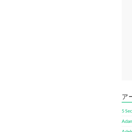
ア
5 Se
Adam
Adel