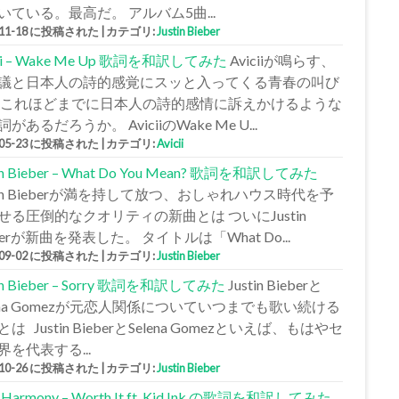
いている。最高だ。 アルバム5曲...
-11-18 に投稿された
|
カテゴリ:
Justin Bieber
cii – Wake Me Up 歌詞を和訳してみた
Aviciiが鳴らす、
議と日本人の詩的感覚にスッと入ってくる青春の叫び
 これほどまでに日本人の詩的感情に訴えかけるような
があるだろうか。 AviciiのWake Me U...
-05-23 に投稿された
|
カテゴリ:
Avicii
tin Bieber – What Do You Mean? 歌詞を和訳してみた
stin Bieberが満を持して放つ、おしゃれハウス時代を予
せる圧倒的なクオリティの新曲とは ついにJustin
berが新曲を発表した。 タイトルは「What Do...
-09-02 に投稿された
|
カテゴリ:
Justin Bieber
tin Bieber – Sorry 歌詞を和訳してみた
Justin Bieberと
lena Gomezが元恋人関係についていつまでも歌い続ける
は Justin BieberとSelena Gomezといえば、もはやセ
界を代表する...
-10-26 に投稿された
|
カテゴリ:
Justin Bieber
h Harmony – Worth It ft. Kid Ink の歌詞を和訳してみた