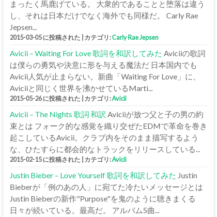
まったく馬鹿げている。 大衆的であることと堕落は違う
し、それは日本だけでなく海外でも同様だ。 Carly Rae
Jepsen...
2015-03-05 に投稿された
|
カテゴリ:
Carly Rae Jepsen
Avicii – Waiting For Love 歌詞を和訳してみた
Aviciiの歌詞
は僕らの勇気や決意に形を与える魔法だ 日本国内でも
Avicii人気が止まらない。新曲「Waiting For Love」に、
Aviciiと同じく世界を沸かせているMarti...
2015-05-26 に投稿された
|
カテゴリ:
Avicii
Avicii – The Nights 歌詞 和訳
Aviciiが放つ父と子の男の約
束とは フォーク的な感覚を織り交ぜたEDMで革命を巻き
起こしているAvicii。クラブ内をそのまま描写するよう
な、ひたすらに都会的なトラックをリリースしている...
2015-02-15 に投稿された
|
カテゴリ:
Avicii
Justin Bieber – Love Yourself 歌詞を和訳してみた
Justin
Bieberが「例のあの人」に宛てた冷たいメッセージとは
Justin Bieberの新作"Purpose"を鬼のように聴きまくる
日々が続いている。最高だ。 アルバム5曲...