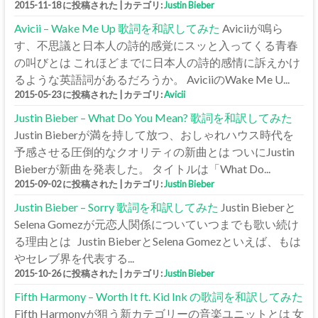
2015-11-18 に投稿された
|
カテゴリ:
Justin Bieber
Avicii – Wake Me Up 歌詞を和訳してみた
Aviciiが鳴ら
す、不思議と日本人の詩的感覚にスッと入ってくる青春
の叫びとは これほどまでに日本人の詩的感情に訴えかけ
るような英語詞があるだろうか。 AviciiのWake Me U...
2015-05-23 に投稿された
|
カテゴリ:
Avicii
Justin Bieber – What Do You Mean? 歌詞を和訳してみた
Justin Bieberが満を持して放つ、おしゃれハウス時代を
予感させる圧倒的なクオリティの新曲とは ついにJustin
Bieberが新曲を発表した。 タイトルは「What Do...
2015-09-02 に投稿された
|
カテゴリ:
Justin Bieber
Justin Bieber – Sorry 歌詞を和訳してみた
Justin Bieberと
Selena Gomezが元恋人関係についていつまでも歌い続け
る理由とは Justin BieberとSelena Gomezといえば、もは
やセレブ界を代表する...
2015-10-26 に投稿された
|
カテゴリ:
Justin Bieber
Fifth Harmony – Worth It ft. Kid Ink の歌詞を和訳してみた
Fifth Harmonyが狙う新カテゴリーの音楽ユニットとは 女