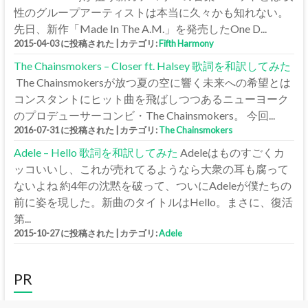
性のグループアーティストは本当に久々かも知れない。
先日、新作「Made In The A.M.」を発売したOne D...
2015-04-03 に投稿された
|
カテゴリ:
Fifth Harmony
The Chainsmokers – Closer ft. Halsey 歌詞を和訳してみた
The Chainsmokersが放つ夏の空に響く未来への希望とは
コンスタントにヒット曲を飛ばしつつあるニューヨーク
のプロデューサーコンビ・The Chainsmokers。 今回...
2016-07-31 に投稿された
|
カテゴリ:
The Chainsmokers
Adele – Hello 歌詞を和訳してみた
Adeleはものすごくカ
ッコいいし、これが売れてるようなら大衆の耳も腐って
ないよね 約4年の沈黙を破って、ついにAdeleが僕たちの
前に姿を現した。新曲のタイトルはHello。まさに、復活
第...
2015-10-27 に投稿された
|
カテゴリ:
Adele
PR