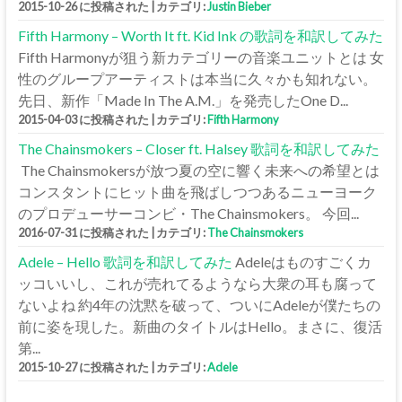
2015-10-26 に投稿された
|
カテゴリ:
Justin Bieber
Fifth Harmony – Worth It ft. Kid Ink の歌詞を和訳してみた
Fifth Harmonyが狙う新カテゴリーの音楽ユニットとは 女
性のグループアーティストは本当に久々かも知れない。
先日、新作「Made In The A.M.」を発売したOne D...
2015-04-03 に投稿された
|
カテゴリ:
Fifth Harmony
The Chainsmokers – Closer ft. Halsey 歌詞を和訳してみた
The Chainsmokersが放つ夏の空に響く未来への希望とは
コンスタントにヒット曲を飛ばしつつあるニューヨーク
のプロデューサーコンビ・The Chainsmokers。 今回...
2016-07-31 に投稿された
|
カテゴリ:
The Chainsmokers
Adele – Hello 歌詞を和訳してみた
Adeleはものすごくカ
ッコいいし、これが売れてるようなら大衆の耳も腐って
ないよね 約4年の沈黙を破って、ついにAdeleが僕たちの
前に姿を現した。新曲のタイトルはHello。まさに、復活
第...
2015-10-27 に投稿された
|
カテゴリ:
Adele