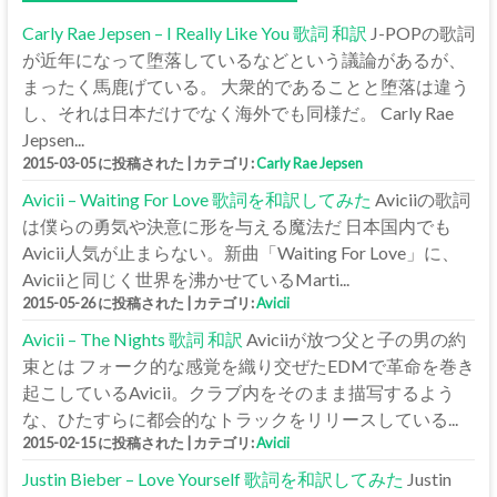
Carly Rae Jepsen – I Really Like You 歌詞 和訳
J-POPの歌詞
が近年になって堕落しているなどという議論があるが、
まったく馬鹿げている。 大衆的であることと堕落は違う
し、それは日本だけでなく海外でも同様だ。 Carly Rae
Jepsen...
2015-03-05 に投稿された
|
カテゴリ:
Carly Rae Jepsen
Avicii – Waiting For Love 歌詞を和訳してみた
Aviciiの歌詞
は僕らの勇気や決意に形を与える魔法だ 日本国内でも
Avicii人気が止まらない。新曲「Waiting For Love」に、
Aviciiと同じく世界を沸かせているMarti...
2015-05-26 に投稿された
|
カテゴリ:
Avicii
Avicii – The Nights 歌詞 和訳
Aviciiが放つ父と子の男の約
束とは フォーク的な感覚を織り交ぜたEDMで革命を巻き
起こしているAvicii。クラブ内をそのまま描写するよう
な、ひたすらに都会的なトラックをリリースしている...
2015-02-15 に投稿された
|
カテゴリ:
Avicii
Justin Bieber – Love Yourself 歌詞を和訳してみた
Justin