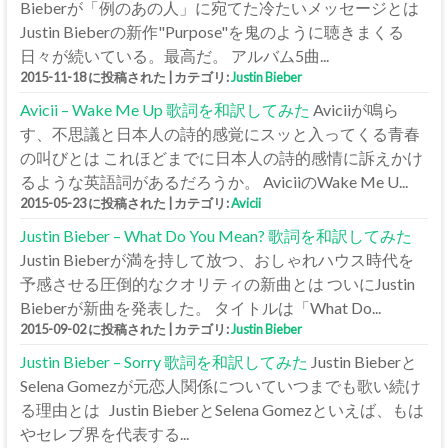
Bieberが「例のあの人」に宛てた冷たいメッセージとは
Justin Bieberの新作"Purpose"を鬼のように聴きまくる
日々が続いている。最高だ。 アルバム5曲...
2015-11-18 に投稿された
|
カテゴリ:
Justin Bieber
Avicii – Wake Me Up 歌詞を和訳してみた
Aviciiが鳴ら
す、不思議と日本人の詩的感覚にスッと入ってくる青春
の叫びとは これほどまでに日本人の詩的感情に訴えかけ
るような英語詞があるだろうか。 AviciiのWake Me U...
2015-05-23 に投稿された
|
カテゴリ:
Avicii
Justin Bieber – What Do You Mean? 歌詞を和訳してみた
Justin Bieberが満を持して放つ、おしゃれハウス時代を
予感させる圧倒的なクオリティの新曲とは ついにJustin
Bieberが新曲を発表した。 タイトルは「What Do...
2015-09-02 に投稿された
|
カテゴリ:
Justin Bieber
Justin Bieber – Sorry 歌詞を和訳してみた
Justin Bieberと
Selena Gomezが元恋人関係についていつまでも歌い続け
る理由とは Justin BieberとSelena Gomezといえば、もは
やセレブ界を代表する...