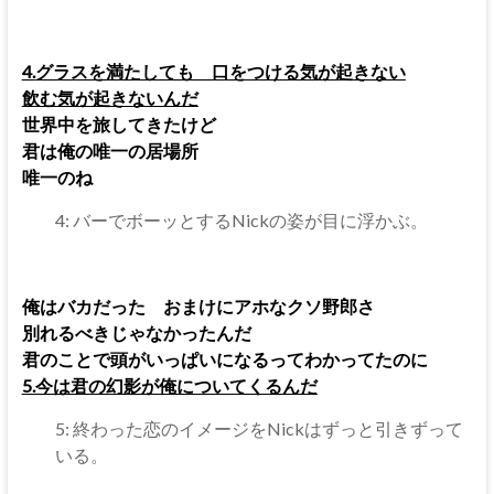
4.
グラスを満たしても 口をつける気が起きない
飲む気が起きないんだ
世界中を旅してきたけど
君は俺の唯一の居場所
唯一のね
4: バーでボーッとするNickの姿が目に浮かぶ。
俺はバカだった おまけにアホなクソ野郎さ
別れるべきじゃなかったんだ
君のことで頭がいっぱいになるってわかってたのに
5.今は君の幻影が俺についてくるんだ
5: 終わった恋のイメージをNickはずっと引きずって
いる。