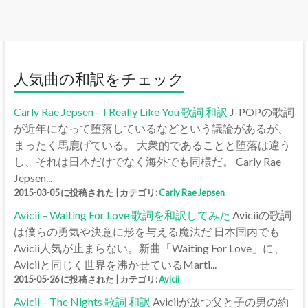
人気曲の和訳をチェック
Carly Rae Jepsen – I Really Like You 歌詞 和訳
J-POPの歌詞
が近年になって堕落しているなどという議論があるが、
まったく馬鹿げている。 大衆的であることと堕落は違う
し、それは日本だけでなく海外でも同様だ。 Carly Rae
Jepsen...
2015-03-05 に投稿された
|
カテゴリ:
Carly Rae Jepsen
Avicii – Waiting For Love 歌詞を和訳してみた
Aviciiの歌詞
は僕らの勇気や決意に形を与える魔法だ 日本国内でも
Avicii人気が止まらない。新曲「Waiting For Love」に、
Aviciiと同じく世界を沸かせているMarti...
2015-05-26 に投稿された
|
カテゴリ:
Avicii
Avicii – The Nights 歌詞 和訳
Aviciiが放つ父と子の男の約