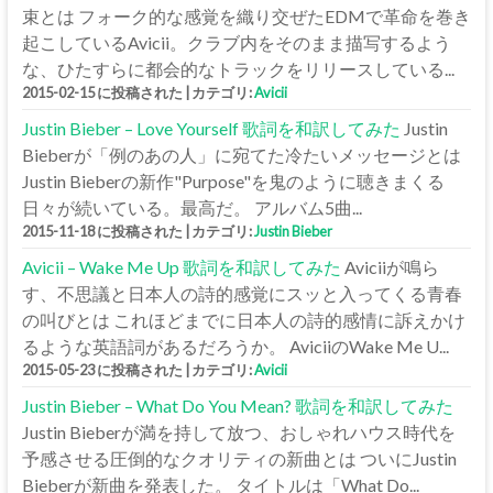
束とは フォーク的な感覚を織り交ぜたEDMで革命を巻き
起こしているAvicii。クラブ内をそのまま描写するよう
な、ひたすらに都会的なトラックをリリースしている...
2015-02-15 に投稿された
|
カテゴリ:
Avicii
Justin Bieber – Love Yourself 歌詞を和訳してみた
Justin
Bieberが「例のあの人」に宛てた冷たいメッセージとは
Justin Bieberの新作"Purpose"を鬼のように聴きまくる
日々が続いている。最高だ。 アルバム5曲...
2015-11-18 に投稿された
|
カテゴリ:
Justin Bieber
Avicii – Wake Me Up 歌詞を和訳してみた
Aviciiが鳴ら
す、不思議と日本人の詩的感覚にスッと入ってくる青春
の叫びとは これほどまでに日本人の詩的感情に訴えかけ
るような英語詞があるだろうか。 AviciiのWake Me U...
2015-05-23 に投稿された
|
カテゴリ:
Avicii
Justin Bieber – What Do You Mean? 歌詞を和訳してみた
Justin Bieberが満を持して放つ、おしゃれハウス時代を
予感させる圧倒的なクオリティの新曲とは ついにJustin
Bieberが新曲を発表した。 タイトルは「What Do...