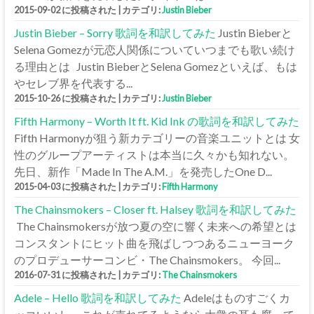
2015-09-02 に投稿された
|
カテゴリ:
Justin Bieber
Justin Bieber – Sorry 歌詞を和訳してみた
Justin Bieberと
Selena Gomezが元恋人関係についていつまでも歌い続け
る理由とは Justin BieberとSelena Gomezといえば、もは
やセレブ界を代表する...
2015-10-26 に投稿された
|
カテゴリ:
Justin Bieber
Fifth Harmony – Worth It ft. Kid Ink の歌詞を和訳してみた
Fifth Harmonyが狙う新カテゴリーの音楽ユニットとは 女
性のグループアーティストは本当に久々かも知れない。
先日、新作「Made In The A.M.」を発売したOne D...
2015-04-03 に投稿された
|
カテゴリ:
Fifth Harmony
The Chainsmokers – Closer ft. Halsey 歌詞を和訳してみた
The Chainsmokersが放つ夏の空に響く未来への希望とは
コンスタントにヒット曲を飛ばしつつあるニューヨーク
のプロデューサーコンビ・The Chainsmokers。 今回...
2016-07-31 に投稿された
|
カテゴリ:
The Chainsmokers
Adele – Hello 歌詞を和訳してみた
Adeleはものすごくカ