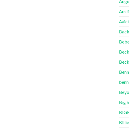
Augu
Aust
Avici
Back
Bebe
Bec
Beck
Benn
benn
Beyo
Big 
BIG
Billie