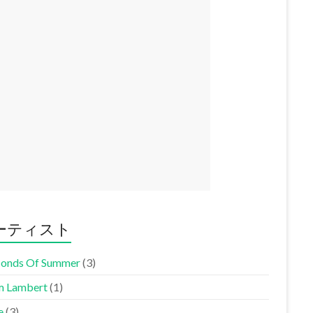
ーティスト
conds Of Summer
(3)
 Lambert
(1)
e
(3)