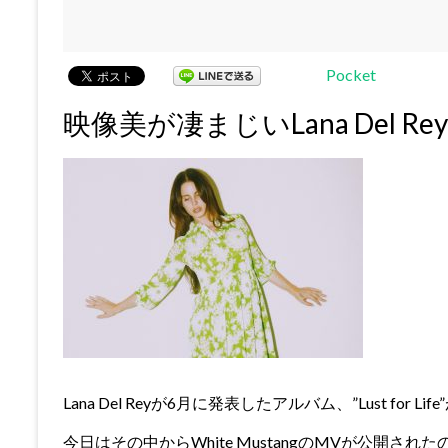
Pocket
映像美が凄まじいLana Del Re
Lana Del Reyが6月に発表したアルバム、”Lust for Li
今日はその中からWhite MustangのMVが公開