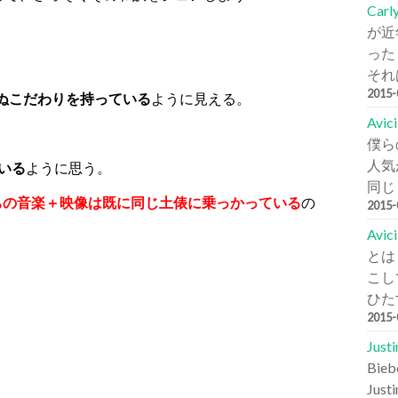
Carl
が近
った
それは
2015
ぬこだわりを持っている
ように見える。
Avi
僕ら
人気が
ている
ように思う。
同じ
たちの音楽＋映像は既に同じ土俵に乗っかっている
の
2015
Avic
とは
こし
ひた
2015
Jus
Bi
Jus