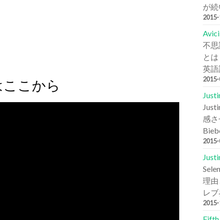
が続
2015
Avi
不思
とは
英語詞
2015
詞はここから
Jus
Ju
感さ
Bie
2015
Jus
Se
理由と
レブ
2015
Fift