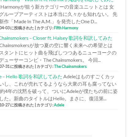
fth Harmonyが狙う新カテゴリーの音楽ユニットとは 女
グループアーティストは本当に久々かも知れない。 先
作「Made In The A.M.」を発売したOne D...
-04-03 に投稿された
|
カテゴリ:
Fifth Harmony
 Chainsmokers – Closer ft. Halsey 歌詞を和訳してみた
e Chainsmokersが放つ夏の空に響く未来への希望とは
スタントにヒット曲を飛ばしつつあるニューヨークの
ューサーコンビ・The Chainsmokers。 今回...
-07-31 に投稿された
|
カテゴリ:
The Chainsmokers
le – Hello 歌詞を和訳してみた
Adeleはものすごくカッ
いし、これが売れてるようなら大衆の耳も腐ってない
 約4年の沈黙を破って、ついにAdeleが僕たちの前に姿
した。新曲のタイトルはHello。まさに、復活第...
-10-27 に投稿された
|
カテゴリ:
Adele