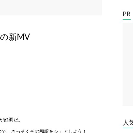
PR
yの新MV
fe”が好調だ。
人
されたので、さっそくその和訳をシェアしよう！