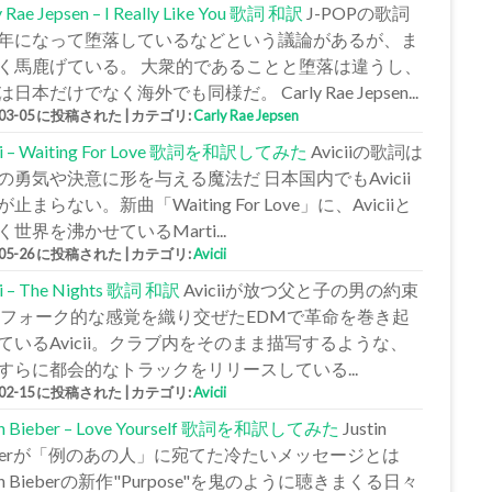
y Rae Jepsen – I Really Like You 歌詞 和訳
J-POPの歌詞
年になって堕落しているなどという議論があるが、ま
く馬鹿げている。 大衆的であることと堕落は違うし、
日本だけでなく海外でも同様だ。 Carly Rae Jepsen...
-03-05 に投稿された
|
カテゴリ:
Carly Rae Jepsen
cii – Waiting For Love 歌詞を和訳してみた
Aviciiの歌詞は
の勇気や決意に形を与える魔法だ 日本国内でもAvicii
止まらない。新曲「Waiting For Love」に、Aviciiと
く世界を沸かせているMarti...
-05-26 に投稿された
|
カテゴリ:
Avicii
ii – The Nights 歌詞 和訳
Aviciiが放つ父と子の男の約束
 フォーク的な感覚を織り交ぜたEDMで革命を巻き起
ているAvicii。クラブ内をそのまま描写するような、
すらに都会的なトラックをリリースしている...
-02-15 に投稿された
|
カテゴリ:
Avicii
tin Bieber – Love Yourself 歌詞を和訳してみた
Justin
eberが「例のあの人」に宛てた冷たいメッセージとは
tin Bieberの新作"Purpose"を鬼のように聴きまくる日々