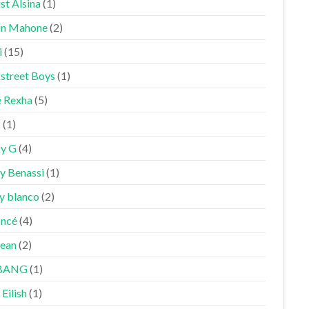
st Alsina
(1)
in Mahone
(2)
i
(15)
street Boys
(1)
 Rexha
(5)
k
(1)
y G
(4)
y Benassi
(1)
y blanco
(2)
ncé
(4)
Sean
(2)
BANG
(1)
 Eilish
(1)