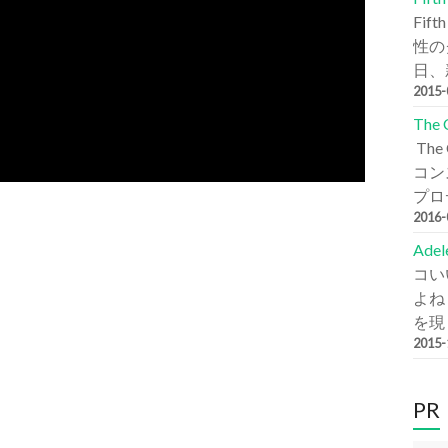
Fi
性の
日、新
2015
The
Th
コン
プロデ
2016
Ade
コい
よね
を現
2015
PR