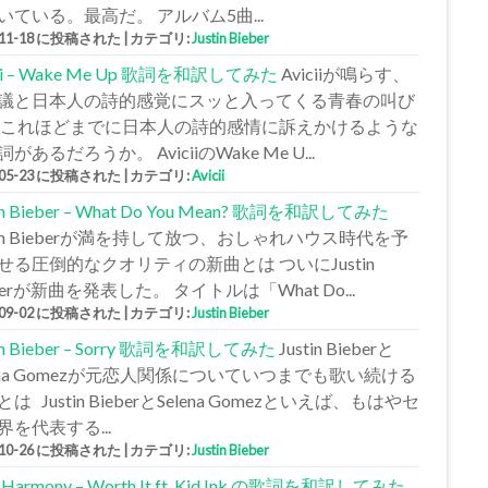
いている。最高だ。 アルバム5曲...
-11-18 に投稿された
|
カテゴリ:
Justin Bieber
cii – Wake Me Up 歌詞を和訳してみた
Aviciiが鳴らす、
議と日本人の詩的感覚にスッと入ってくる青春の叫び
 これほどまでに日本人の詩的感情に訴えかけるような
があるだろうか。 AviciiのWake Me U...
-05-23 に投稿された
|
カテゴリ:
Avicii
tin Bieber – What Do You Mean? 歌詞を和訳してみた
stin Bieberが満を持して放つ、おしゃれハウス時代を予
せる圧倒的なクオリティの新曲とは ついにJustin
berが新曲を発表した。 タイトルは「What Do...
-09-02 に投稿された
|
カテゴリ:
Justin Bieber
tin Bieber – Sorry 歌詞を和訳してみた
Justin Bieberと
lena Gomezが元恋人関係についていつまでも歌い続ける
は Justin BieberとSelena Gomezといえば、もはやセ
界を代表する...
-10-26 に投稿された
|
カテゴリ:
Justin Bieber
h Harmony – Worth It ft. Kid Ink の歌詞を和訳してみた