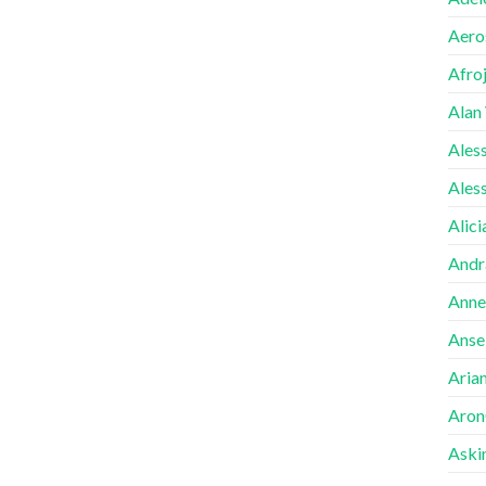
Aero
Afro
Alan
Ales
Ales
Alici
Andr
Anne
Ansel
Aria
Aron
Aski