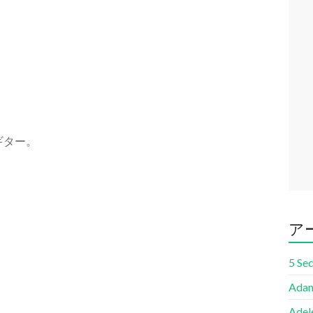
のギター。
ア
5 Se
Adam
Adel