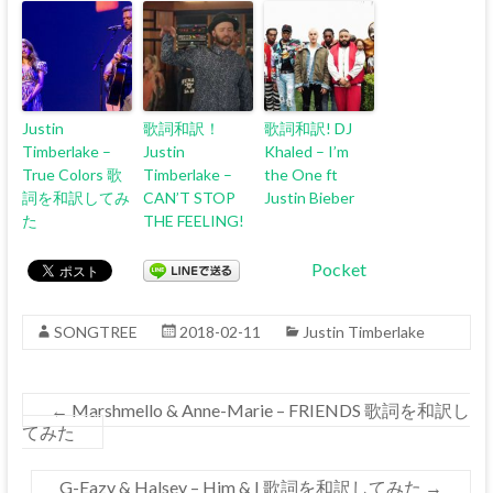
Justin
歌詞和訳！
歌詞和訳! DJ
Timberlake –
Justin
Khaled – I’m
True Colors 歌
Timberlake –
the One ft
詞を和訳してみ
CAN’T STOP
Justin Bieber
た
THE FEELING!
Pocket
SONGTREE
2018-02-11
Justin Timberlake
←
Marshmello & Anne-Marie – FRIENDS 歌詞を和訳し
てみた
G-Eazy & Halsey – Him & I 歌詞を和訳してみた
→