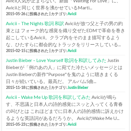
Avicii人気が止まらない。新曲「Waiting For Love」に、
Aviciiと同じく世界を沸かせているMarti...
2015-05-26 に投稿された
|
カテゴリ:
Avicii
Avicii – The Nights 歌詞 和訳
Aviciiが放つ父と子の男の約
束とは フォーク的な感覚を織り交ぜたEDMで革命を巻き
起こしているAvicii。クラブ内をそのまま描写するよう
な、ひたすらに都会的なトラックをリリースしている...
2015-02-15 に投稿された
|
カテゴリ:
Avicii
Justin Bieber – Love Yourself 歌詞を和訳してみた
Justin
Bieberが「例のあの人」に宛てた冷たいメッセージとは
Justin Bieberの新作"Purpose"を鬼のように聴きまくる
日々が続いている。最高だ。 アルバム5曲...
2015-11-18 に投稿された
|
カテゴリ:
Justin Bieber
Avicii – Wake Me Up 歌詞を和訳してみた
Aviciiが鳴ら
す、不思議と日本人の詩的感覚にスッと入ってくる青春
の叫びとは これほどまでに日本人の詩的感情に訴えかけ
るような英語詞があるだろうか。 AviciiのWake Me U...
2015-05-23 に投稿された
|
カテゴリ:
Avicii