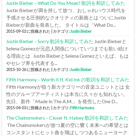
Justin Bieber – What Do You Mean? 歌詞を和訳してみた
Justin Bieberが満を持して放つ、おしゃれハウス時代を
予感させる圧倒的なクオリティの新曲とは ついにJustin
Bieberが新曲を発表した。 タイトルは「What Do...
2015-09-02 に投稿された
|
カテゴリ:
Justin Bieber
Justin Bieber – Sorry 歌詞を和訳してみた
Justin Bieberと
Selena Gomezが元恋人関係についていつまでも歌い続け
る理由とは Justin BieberとSelena Gomezといえば、もは
やセレブ界を代表する...
2015-10-26 に投稿された
|
カテゴリ:
Justin Bieber
Fifth Harmony – Worth It ft. Kid Ink の歌詞を和訳してみた
Fifth Harmonyが狙う新カテゴリーの音楽ユニットとは 女
性のグループアーティストは本当に久々かも知れない。
先日、新作「Made In The A.M.」を発売したOne D...
2015-04-03 に投稿された
|
カテゴリ:
Fifth Harmony
The Chainsmokers – Closer ft. Halsey 歌詞を和訳してみた
The Chainsmokersが放つ夏の空に響く未来への希望とは
コンスタントにヒット曲を飛ばしつつあるニューヨーク