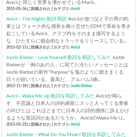
Aviciiと同じく世界を沸かせているMarti...
2015-05-26 に投稿された
|
カテゴリ:
Avicii
Avicii – The Nights 歌詞 和訳
Aviciiが放つ父と子の男の約
束とは フォーク的な感覚を織り交ぜたEDMで革命を巻き
起こしているAvicii。クラブ内をそのまま描写するよう
な、ひたすらに都会的なトラックをリリースしている...
2015-02-15 に投稿された
|
カテゴリ:
Avicii
Justin Bieber – Love Yourself 歌詞を和訳してみた
Justin
Bieberが「例のあの人」に宛てた冷たいメッセージとは
Justin Bieberの新作"Purpose"を鬼のように聴きまくる
日々が続いている。最高だ。 アルバム5曲...
2015-11-18 に投稿された
|
カテゴリ:
Justin Bieber
Avicii – Wake Me Up 歌詞を和訳してみた
Aviciiが鳴ら
す、不思議と日本人の詩的感覚にスッと入ってくる青春
の叫びとは これほどまでに日本人の詩的感情に訴えかけ
るような英語詞があるだろうか。 AviciiのWake Me U...
2015-05-23 に投稿された
|
カテゴリ:
Avicii
Justin Bieber – What Do You Mean? 歌詞を和訳してみた