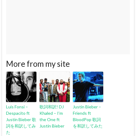
More from my site
Luis Fonsi –
歌詞和訳! DJ
Justin Bieber –
Despacito ft
Khaled – I’m
Friends ft
Justin Bieber 歌
the One ft
BloodPop 歌詞
詞を和訳してみ
Justin Bieber
を和訳してみた
た