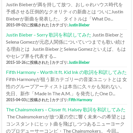
Justin Bieberが満を持して放つ、おしゃれハウス時代を
予感させる圧倒的なクオリティの新曲とは ついにJustin
Bieberが新曲を発表した。 タイトルは「What Do...
2015-09-02 に投稿された
|
カテゴリ:
Justin Bieber
Justin Bieber – Sorry 歌詞を和訳してみた
Justin Bieberと
Selena Gomezが元恋人関係についていつまでも歌い続け
る理由とは Justin BieberとSelena Gomezといえば、もは
やセレブ界を代表する...
2015-10-26 に投稿された
|
カテゴリ:
Justin Bieber
Fifth Harmony – Worth It ft. Kid Ink の歌詞を和訳してみた
Fifth Harmonyが狙う新カテゴリーの音楽ユニットとは 女
性のグループアーティストは本当に久々かも知れない。
先日、新作「Made In The A.M.」を発売したOne D...
2015-04-03 に投稿された
|
カテゴリ:
Fifth Harmony
The Chainsmokers – Closer ft. Halsey 歌詞を和訳してみた
The Chainsmokersが放つ夏の空に響く未来への希望とは
コンスタントにヒット曲を飛ばしつつあるニューヨーク
のプロデューサーコンビ・The Chainsmokers。 今回...