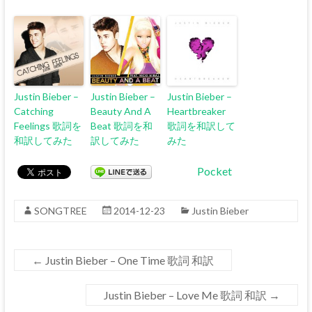
Justin Bieber –
Justin Bieber –
Justin Bieber –
Catching
Beauty And A
Heartbreaker
Feelings 歌詞を
Beat 歌詞を和
歌詞を和訳して
和訳してみた
訳してみた
みた
Pocket
SONGTREE
2014-12-23
Justin Bieber
←
Justin Bieber – One Time 歌詞 和訳
Justin Bieber – Love Me 歌詞 和訳
→