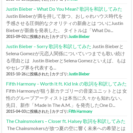
Justin Bieber – What Do You Mean? 歌詞を和訳してみた
Justin Bieberが満を持して放つ、おしゃれハウス時代を
予感させる圧倒的なクオリティの新曲とは ついにJustin
Bieberが新曲を発表した。 タイトルは「What Do...
2015-09-02 に投稿された
|
カテゴリ:
Justin Bieber
Justin Bieber – Sorry 歌詞を和訳してみた
Justin Bieberと
Selena Gomezが元恋人関係についていつまでも歌い続け
る理由とは Justin BieberとSelena Gomezといえば、もは
やセレブ界を代表する...
2015-10-26 に投稿された
|
カテゴリ:
Justin Bieber
Fifth Harmony – Worth It ft. Kid Ink の歌詞を和訳してみた
Fifth Harmonyが狙う新カテゴリーの音楽ユニットとは 女
性のグループアーティストは本当に久々かも知れない。
先日、新作「Made In The A.M.」を発売したOne D...
2015-04-03 に投稿された
|
カテゴリ:
Fifth Harmony
The Chainsmokers – Closer ft. Halsey 歌詞を和訳してみた
The Chainsmokersが放つ夏の空に響く未来への希望とは