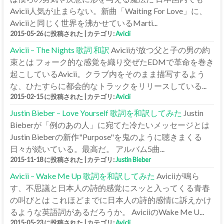
Avicii人気が止まらない。新曲「Waiting For Love」に、
Aviciiと同じく世界を沸かせているMarti...
2015-05-26 に投稿された
|
カテゴリ:
Avicii
Avicii – The Nights 歌詞 和訳
Aviciiが放つ父と子の男の約
束とは フォーク的な感覚を織り交ぜたEDMで革命を巻き
起こしているAvicii。クラブ内をそのまま描写するよう
な、ひたすらに都会的なトラックをリリースしている...
2015-02-15 に投稿された
|
カテゴリ:
Avicii
Justin Bieber – Love Yourself 歌詞を和訳してみた
Justin
Bieberが「例のあの人」に宛てた冷たいメッセージとは
Justin Bieberの新作"Purpose"を鬼のように聴きまくる
日々が続いている。最高だ。 アルバム5曲...
2015-11-18 に投稿された
|
カテゴリ:
Justin Bieber
Avicii – Wake Me Up 歌詞を和訳してみた
Aviciiが鳴ら
す、不思議と日本人の詩的感覚にスッと入ってくる青春
の叫びとは これほどまでに日本人の詩的感情に訴えかけ
るような英語詞があるだろうか。 AviciiのWake Me U...
2015-05-23 に投稿された
|
カテゴリ:
Avicii