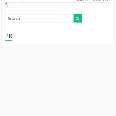
た
→
PR