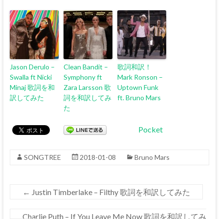
Jason Derulo –
Clean Bandit –
歌詞和訳！
Swalla ft Nicki
Symphony ft
Mark Ronson –
Minaj 歌詞を和
Zara Larsson 歌
Uptown Funk
訳してみた
詞を和訳してみ
ft. Bruno Mars
た
Pocket
SONGTREE
2018-01-08
Bruno Mars
←
Justin Timberlake – Filthy 歌詞を和訳してみた
Charlie Puth – If You Leave Me Now 歌詞を和訳してみ