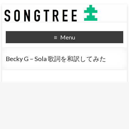
SONGTREE
洋楽歌詞の和訳なら
Menu
Becky G – Sola 歌詞を和訳してみた