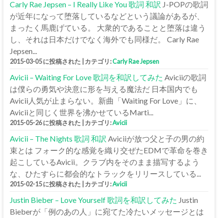
Carly Rae Jepsen – I Really Like You 歌詞 和訳
J-POPの歌詞
が近年になって堕落しているなどという議論があるが、
まったく馬鹿げている。 大衆的であることと堕落は違う
し、それは日本だけでなく海外でも同様だ。 Carly Rae
Jepsen...
2015-03-05 に投稿された
|
カテゴリ:
Carly Rae Jepsen
Avicii – Waiting For Love 歌詞を和訳してみた
Aviciiの歌詞
は僕らの勇気や決意に形を与える魔法だ 日本国内でも
Avicii人気が止まらない。新曲「Waiting For Love」に、
Aviciiと同じく世界を沸かせているMarti...
2015-05-26 に投稿された
|
カテゴリ:
Avicii
Avicii – The Nights 歌詞 和訳
Aviciiが放つ父と子の男の約
束とは フォーク的な感覚を織り交ぜたEDMで革命を巻き
起こしているAvicii。クラブ内をそのまま描写するよう
な、ひたすらに都会的なトラックをリリースしている...
2015-02-15 に投稿された
|
カテゴリ:
Avicii
Justin Bieber – Love Yourself 歌詞を和訳してみた
Justin
Bieberが「例のあの人」に宛てた冷たいメッセージとは