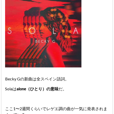
Becky Gの新曲は全スペイン語詞。
Solaは
alone（ひとり）の意味
だ。
ここ1〜2週間くらいでレゲエ調の曲が一気に発表されま