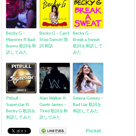
Becky G –
Becky G – Can’t
Becky G –
Mayores ft Bad
Stop Dancin’ 歌
Break a Sweat
Bunny 歌詞を和
詞 和訳
歌詞を和訳して
訳してみた
みた
Pitbull –
Alan Walker ft
Selena Gomez –
Superstar ft.
Gavin James –
Bad Liar 歌詞を
Becky G 歌詞を
Tired 歌詞を和
和訳してみた
和訳してみた
訳してみた
Pocket