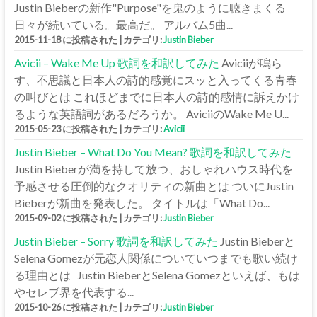
Justin Bieberの新作"Purpose"を鬼のように聴きまくる
日々が続いている。最高だ。 アルバム5曲...
2015-11-18 に投稿された
|
カテゴリ:
Justin Bieber
Avicii – Wake Me Up 歌詞を和訳してみた
Aviciiが鳴ら
す、不思議と日本人の詩的感覚にスッと入ってくる青春
の叫びとは これほどまでに日本人の詩的感情に訴えかけ
るような英語詞があるだろうか。 AviciiのWake Me U...
2015-05-23 に投稿された
|
カテゴリ:
Avicii
Justin Bieber – What Do You Mean? 歌詞を和訳してみた
Justin Bieberが満を持して放つ、おしゃれハウス時代を
予感させる圧倒的なクオリティの新曲とは ついにJustin
Bieberが新曲を発表した。 タイトルは「What Do...
2015-09-02 に投稿された
|
カテゴリ:
Justin Bieber
Justin Bieber – Sorry 歌詞を和訳してみた
Justin Bieberと
Selena Gomezが元恋人関係についていつまでも歌い続け
る理由とは Justin BieberとSelena Gomezといえば、もは
やセレブ界を代表する...
2015-10-26 に投稿された
|
カテゴリ:
Justin Bieber