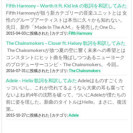
Fifth Harmony – Worth It ft. Kid Ink の歌詞を和訳してみた
Fifth Harmonyが狙う新カテゴリーの音楽ユニットとは 女
性のグループアーティストは本当に久々かも知れない。
先日、新作「Made In The A.M.」を発売したOne D...
2015-04-03 に投稿された
|
カテゴリ:
Fifth Harmony
The Chainsmokers – Closer ft. Halsey 歌詞を和訳してみた
The Chainsmokersが放つ夏の空に響く未来への希望とは
コンスタントにヒット曲を飛ばしつつあるニューヨーク
のプロデューサーコンビ・The Chainsmokers。 今回...
2016-07-31 に投稿された
|
カテゴリ:
The Chainsmokers
Adele – Hello 歌詞を和訳してみた
Adeleはものすごくカ
ッコいいし、これが売れてるようなら大衆の耳も腐って
ないよね 約4年の沈黙を破って、ついにAdeleが僕たちの
前に姿を現した。新曲のタイトルはHello。まさに、復活
第...
2015-10-27 に投稿された
|
カテゴリ:
Adele