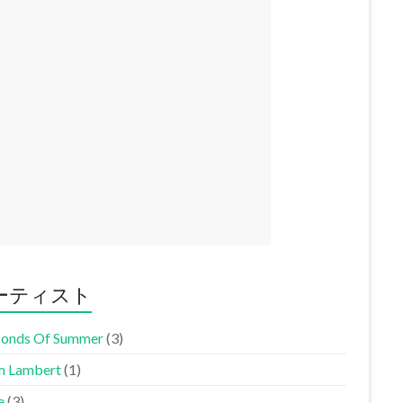
ーティスト
conds Of Summer
(3)
 Lambert
(1)
e
(3)