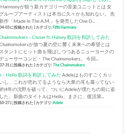
fth Harmonyが狙う新カテゴリーの音楽ユニットとは 女
グループアーティストは本当に久々かも知れない。 先
作「Made In The A.M.」を発売したOne D...
-04-03 に投稿された
|
カテゴリ:
Fifth Harmony
 Chainsmokers – Closer ft. Halsey 歌詞を和訳してみた
e Chainsmokersが放つ夏の空に響く未来への希望とは
スタントにヒット曲を飛ばしつつあるニューヨークの
ューサーコンビ・The Chainsmokers。 今回...
-07-31 に投稿された
|
カテゴリ:
The Chainsmokers
le – Hello 歌詞を和訳してみた
Adeleはものすごくカッ
いし、これが売れてるようなら大衆の耳も腐ってない
 約4年の沈黙を破って、ついにAdeleが僕たちの前に姿
した。新曲のタイトルはHello。まさに、復活第...
-10-27 に投稿された
|
カテゴリ:
Adele