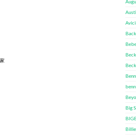
Augu
Aust
Avici
Back
Bebe
Bec
家
Beck
Benn
benn
Beyo
Big 
BIG
Billie