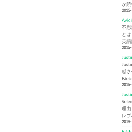
が続
2015
Avi
不思
とは
英語詞
2015
Jus
Ju
感さ
Bie
2015
Jus
Se
理由と
レブ
2015
Fift