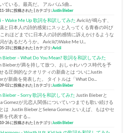
いている。最高だ。 アルバム5曲...
-11-18 に投稿された
|
カテゴリ:
Justin Bieber
cii – Wake Me Up 歌詞を和訳してみた
Aviciiが鳴らす、
議と日本人の詩的感覚にスッと入ってくる青春の叫び
 これほどまでに日本人の詩的感情に訴えかけるような
があるだろうか。 AviciiのWake Me U...
-05-23 に投稿された
|
カテゴリ:
Avicii
tin Bieber – What Do You Mean? 歌詞を和訳してみた
stin Bieberが満を持して放つ、おしゃれハウス時代を予
せる圧倒的なクオリティの新曲とは ついにJustin
berが新曲を発表した。 タイトルは「What Do...
-09-02 に投稿された
|
カテゴリ:
Justin Bieber
tin Bieber – Sorry 歌詞を和訳してみた
Justin Bieberと
lena Gomezが元恋人関係についていつまでも歌い続ける
は Justin BieberとSelena Gomezといえば、もはやセ
界を代表する...
-10-26 に投稿された
|
カテゴリ:
Justin Bieber
h Harmony – Worth It ft. Kid Ink の歌詞を和訳してみた