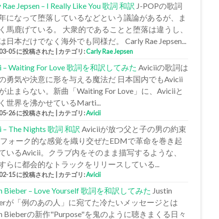
y Rae Jepsen – I Really Like You 歌詞 和訳
J-POPの歌詞
年になって堕落しているなどという議論があるが、ま
く馬鹿げている。 大衆的であることと堕落は違うし、
日本だけでなく海外でも同様だ。 Carly Rae Jepsen...
-03-05 に投稿された
|
カテゴリ:
Carly Rae Jepsen
cii – Waiting For Love 歌詞を和訳してみた
Aviciiの歌詞は
の勇気や決意に形を与える魔法だ 日本国内でもAvicii
止まらない。新曲「Waiting For Love」に、Aviciiと
く世界を沸かせているMarti...
-05-26 に投稿された
|
カテゴリ:
Avicii
ii – The Nights 歌詞 和訳
Aviciiが放つ父と子の男の約束
 フォーク的な感覚を織り交ぜたEDMで革命を巻き起
ているAvicii。クラブ内をそのまま描写するような、
すらに都会的なトラックをリリースしている...
-02-15 に投稿された
|
カテゴリ:
Avicii
tin Bieber – Love Yourself 歌詞を和訳してみた
Justin
eberが「例のあの人」に宛てた冷たいメッセージとは
tin Bieberの新作"Purpose"を鬼のように聴きまくる日々