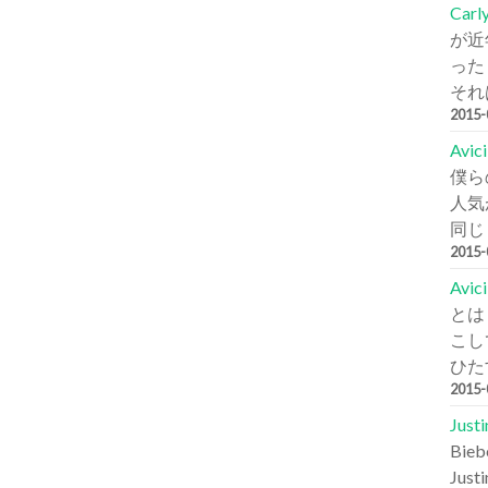
Carl
が近
った
それは
2015
Avi
僕ら
人気が
同じ
2015
Avic
とは
こし
ひた
2015
Jus
Bi
Jus