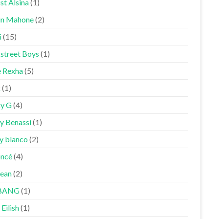
st Alsina
(1)
in Mahone
(2)
i
(15)
street Boys
(1)
 Rexha
(5)
k
(1)
y G
(4)
y Benassi
(1)
y blanco
(2)
ncé
(4)
Sean
(2)
BANG
(1)
 Eilish
(1)