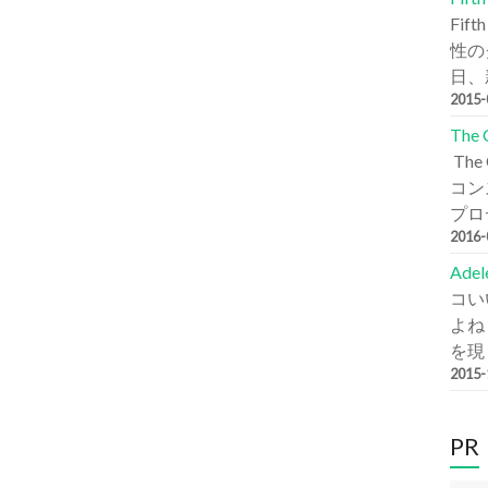
Fi
性の
日、新
2015
The
Th
コン
プロデ
2016
Ade
コい
よね
を現
2015
PR