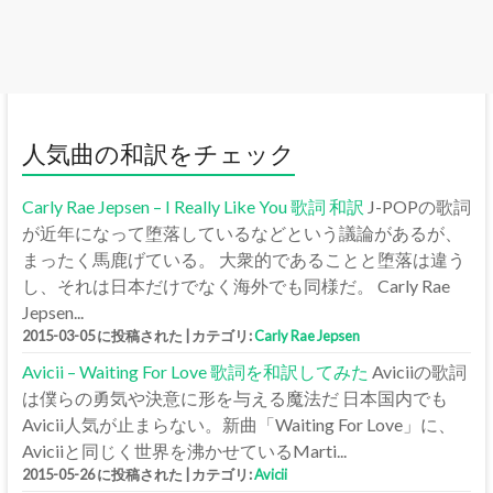
人気曲の和訳をチェック
Carly Rae Jepsen – I Really Like You 歌詞 和訳
J-POPの歌詞
が近年になって堕落しているなどという議論があるが、
まったく馬鹿げている。 大衆的であることと堕落は違う
し、それは日本だけでなく海外でも同様だ。 Carly Rae
Jepsen...
2015-03-05 に投稿された
|
カテゴリ:
Carly Rae Jepsen
Avicii – Waiting For Love 歌詞を和訳してみた
Aviciiの歌詞
は僕らの勇気や決意に形を与える魔法だ 日本国内でも
Avicii人気が止まらない。新曲「Waiting For Love」に、
Aviciiと同じく世界を沸かせているMarti...
2015-05-26 に投稿された
|
カテゴリ:
Avicii