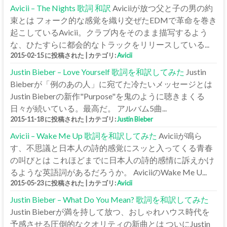
Avicii – The Nights 歌詞 和訳
Aviciiが放つ父と子の男の約
束とは フォーク的な感覚を織り交ぜたEDMで革命を巻き
起こしているAvicii。クラブ内をそのまま描写するよう
な、ひたすらに都会的なトラックをリリースしている...
2015-02-15 に投稿された
|
カテゴリ:
Avicii
Justin Bieber – Love Yourself 歌詞を和訳してみた
Justin
Bieberが「例のあの人」に宛てた冷たいメッセージとは
Justin Bieberの新作"Purpose"を鬼のように聴きまくる
日々が続いている。最高だ。 アルバム5曲...
2015-11-18 に投稿された
|
カテゴリ:
Justin Bieber
Avicii – Wake Me Up 歌詞を和訳してみた
Aviciiが鳴ら
す、不思議と日本人の詩的感覚にスッと入ってくる青春
の叫びとは これほどまでに日本人の詩的感情に訴えかけ
るような英語詞があるだろうか。 AviciiのWake Me U...
2015-05-23 に投稿された
|
カテゴリ:
Avicii
Justin Bieber – What Do You Mean? 歌詞を和訳してみた
Justin Bieberが満を持して放つ、おしゃれハウス時代を
予感させる圧倒的なクオリティの新曲とは ついにJustin