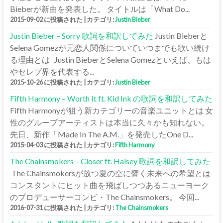
Bieberが新曲を発表した。 タイトルは「What Do...
2015-09-02 に投稿された
|
カテゴリ:
Justin Bieber
Justin Bieber – Sorry 歌詞を和訳してみた
Justin Bieberと
Selena Gomezが元恋人関係についていつまでも歌い続け
る理由とは Justin BieberとSelena Gomezといえば、もは
やセレブ界を代表する...
2015-10-26 に投稿された
|
カテゴリ:
Justin Bieber
Fifth Harmony – Worth It ft. Kid Ink の歌詞を和訳してみた
Fifth Harmonyが狙う新カテゴリーの音楽ユニットとは 女
性のグループアーティストは本当に久々かも知れない。
先日、新作「Made In The A.M.」を発売したOne D...
2015-04-03 に投稿された
|
カテゴリ:
Fifth Harmony
The Chainsmokers – Closer ft. Halsey 歌詞を和訳してみた
The Chainsmokersが放つ夏の空に響く未来への希望とは
コンスタントにヒット曲を飛ばしつつあるニューヨーク
のプロデューサーコンビ・The Chainsmokers。 今回...
2016-07-31 に投稿された
|
カテゴリ:
The Chainsmokers