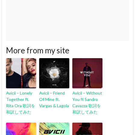
More from my site
Avicii – Lonely
Avicii – Friend
Avicii – Without
Together ft.
Of Mine ft.
You ft Sandro
Rita Ora 歌詞を
Vargas & Lagola
Cavazza 歌詞を
和訳してみた
和訳してみた