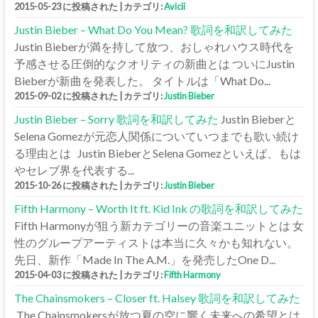
2015-05-23 に投稿された
|
カテゴリ:
Avicii
Justin Bieber – What Do You Mean? 歌詞を和訳してみた
Justin Bieberが満を持して放つ、おしゃれハウス時代を
予感させる圧倒的なクオリティの新曲とは ついにJustin
Bieberが新曲を発表した。 タイトルは「What Do...
2015-09-02 に投稿された
|
カテゴリ:
Justin Bieber
Justin Bieber – Sorry 歌詞を和訳してみた
Justin Bieberと
Selena Gomezが元恋人関係についていつまでも歌い続け
る理由とは Justin BieberとSelena Gomezといえば、もは
やセレブ界を代表する...
2015-10-26 に投稿された
|
カテゴリ:
Justin Bieber
Fifth Harmony – Worth It ft. Kid Ink の歌詞を和訳してみた
Fifth Harmonyが狙う新カテゴリーの音楽ユニットとは 女
性のグループアーティストは本当に久々かも知れない。
先日、新作「Made In The A.M.」を発売したOne D...
2015-04-03 に投稿された
|
カテゴリ:
Fifth Harmony
The Chainsmokers – Closer ft. Halsey 歌詞を和訳してみた
The Chainsmokersが放つ夏の空に響く未来への希望とは