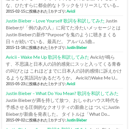
な、ひたすらに都会的なトラックをリリースしている...
2015-02-15 に投稿された
|
カテゴリ:
Avicii
Justin Bieber – Love Yourself 歌詞を和訳してみた
Justin
Bieberが「例のあの人」に宛てた冷たいメッセージとは
Justin Bieberの新作"Purpose"を鬼のように聴きまくる
日々が続いている。最高だ。 アルバム5曲...
2015-11-18 に投稿された
|
カテゴリ:
Justin Bieber
Avicii – Wake Me Up 歌詞を和訳してみた
Aviciiが鳴ら
す、不思議と日本人の詩的感覚にスッと入ってくる青春
の叫びとは これほどまでに日本人の詩的感情に訴えかけ
るような英語詞があるだろうか。 AviciiのWake Me U...
2015-05-23 に投稿された
|
カテゴリ:
Avicii
Justin Bieber – What Do You Mean? 歌詞を和訳してみた
Justin Bieberが満を持して放つ、おしゃれハウス時代を
予感させる圧倒的なクオリティの新曲とは ついにJustin
Bieberが新曲を発表した。 タイトルは「What Do...
2015-09-02 に投稿された
|
カテゴリ:
Justin Bieber