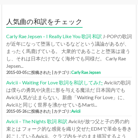
人気曲の和訳をチェック
Carly Rae Jepsen – I Really Like You 歌詞 和訳
J-POPの歌詞
が近年になって堕落しているなどという議論があるが、
まったく馬鹿げている。 大衆的であることと堕落は違う
し、それは日本だけでなく海外でも同様だ。 Carly Rae
Jepsen...
2015-03-05 に投稿された
|
カテゴリ:
Carly Rae Jepsen
Avicii – Waiting For Love 歌詞を和訳してみた
Aviciiの歌詞
は僕らの勇気や決意に形を与える魔法だ 日本国内でも
Avicii人気が止まらない。新曲「Waiting For Love」に、
Aviciiと同じく世界を沸かせているMarti...
2015-05-26 に投稿された
|
カテゴリ:
Avicii
Avicii – The Nights 歌詞 和訳
Aviciiが放つ父と子の男の約
束とは フォーク的な感覚を織り交ぜたEDMで革命を巻き
起こしているAvicii。クラブ内をそのまま描写するよう