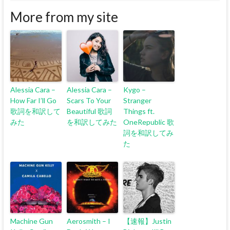
More from my site
Alessia Cara –
Alessia Cara –
Kygo –
How Far I’ll Go
Scars To Your
Stranger
歌詞を和訳して
Beautiful 歌詞
Things ft.
みた
を和訳してみた
OneRepublic 歌
詞を和訳してみ
た
Machine Gun
Aerosmith – I
【速報】Justin