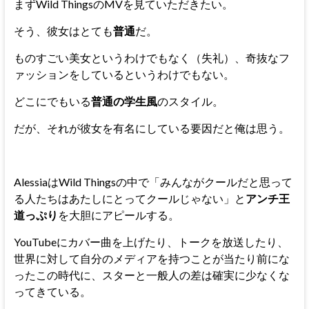
まずWild ThingsのMVを見ていただきたい。
そう、彼女はとても
普通
だ。
ものすごい美女というわけでもなく（失礼）、奇抜なフ
ァッションをしているというわけでもない。
どこにでもいる
普通の学生風
のスタイル。
だが、それが彼女を有名にしている要因だと俺は思う。
AlessiaはWild Thingsの中で「みんながクールだと思って
る人たちはあたしにとってクールじゃない」と
アンチ王
道っぷり
を大胆にアピールする。
YouTubeにカバー曲を上げたり、トークを放送したり、
世界に対して自分のメディアを持つことが当たり前にな
ったこの時代に、スターと一般人の差は確実に少なくな
ってきている。