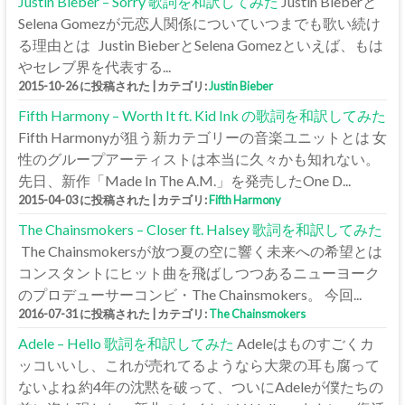
Justin Bieber – Sorry 歌詞を和訳してみた
Justin Bieberと
Selena Gomezが元恋人関係についていつまでも歌い続け
る理由とは Justin BieberとSelena Gomezといえば、もは
やセレブ界を代表する...
2015-10-26 に投稿された
|
カテゴリ:
Justin Bieber
Fifth Harmony – Worth It ft. Kid Ink の歌詞を和訳してみた
Fifth Harmonyが狙う新カテゴリーの音楽ユニットとは 女
性のグループアーティストは本当に久々かも知れない。
先日、新作「Made In The A.M.」を発売したOne D...
2015-04-03 に投稿された
|
カテゴリ:
Fifth Harmony
The Chainsmokers – Closer ft. Halsey 歌詞を和訳してみた
The Chainsmokersが放つ夏の空に響く未来への希望とは
コンスタントにヒット曲を飛ばしつつあるニューヨーク
のプロデューサーコンビ・The Chainsmokers。 今回...
2016-07-31 に投稿された
|
カテゴリ:
The Chainsmokers
Adele – Hello 歌詞を和訳してみた
Adeleはものすごくカ
ッコいいし、これが売れてるようなら大衆の耳も腐って
ないよね 約4年の沈黙を破って、ついにAdeleが僕たちの